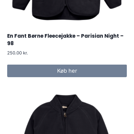
En Fant Børne Fleecejakke – Parisian Night –
98
250.00
kr.
Køb her