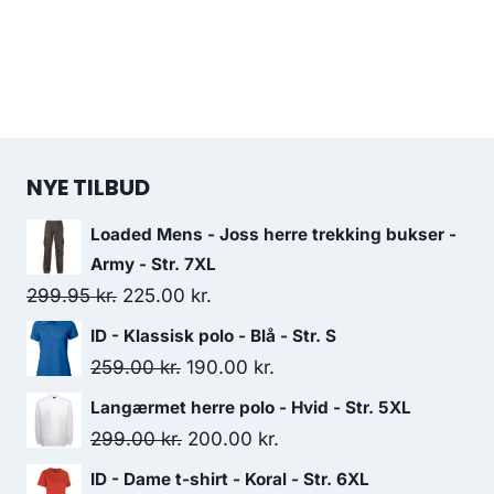
NYE TILBUD
Loaded Mens - Joss herre trekking bukser -
Army - Str. 7XL
Original
Current
299.95
kr.
225.00
kr.
price
price
ID - Klassisk polo - Blå - Str. S
was:
is:
Original
Current
259.00
kr.
190.00
kr.
299.95 kr..
225.00 kr..
price
price
Langærmet herre polo - Hvid - Str. 5XL
was:
is:
Original
Current
299.00
kr.
200.00
kr.
259.00 kr..
190.00 kr..
price
price
ID - Dame t-shirt - Koral - Str. 6XL