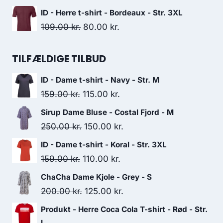
499.95 kr..
440.00 kr..
price
price
ID - Herre t-shirt - Bordeaux - Str. 3XL
was:
is:
Original
Current
109.00
kr.
80.00
kr.
89.95 kr..
45.00 kr..
price
price
was:
is:
TILFÆLDIGE TILBUD
109.00 kr..
80.00 kr..
ID - Dame t-shirt - Navy - Str. M
Original
Current
159.00
kr.
115.00
kr.
price
price
Sirup Dame Bluse - Costal Fjord - M
was:
is:
Original
Current
250.00
kr.
150.00
kr.
159.00 kr..
115.00 kr..
price
price
ID - Dame t-shirt - Koral - Str. 3XL
was:
is:
Original
Current
159.00
kr.
110.00
kr.
250.00 kr..
150.00 kr..
price
price
ChaCha Dame Kjole - Grey - S
was:
is:
Original
Current
200.00
kr.
125.00
kr.
159.00 kr..
110.00 kr..
price
price
Produkt - Herre Coca Cola T-shirt - Rød - Str.
was:
is:
L