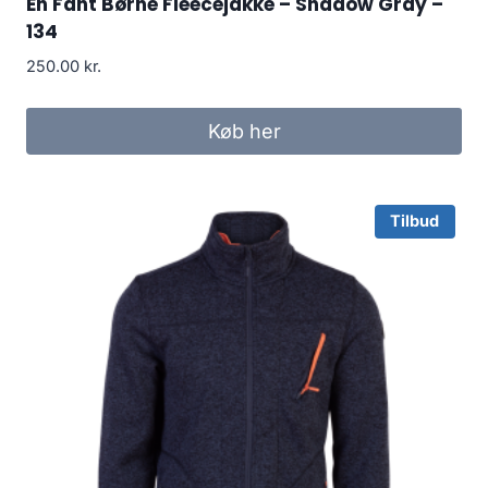
En Fant Børne Fleecejakke – Shadow Gray –
134
250.00
kr.
Køb her
Tilbud