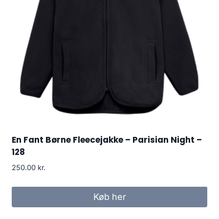
En Fant Børne Fleecejakke – Parisian Night –
128
250.00
kr.
Køb her