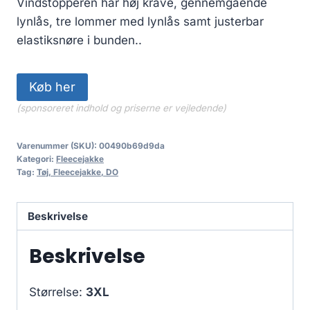
Vindstopperen har høj krave, gennemgående
lynlås, tre lommer med lynlås samt justerbar
elastiksnøre i bunden..
Køb her
(sponsoreret indhold og priserne er vejledende)
Varenummer (SKU):
00490b69d9da
Kategori:
Fleecejakke
Tag:
Tøj, Fleecejakke, DO
Beskrivelse
Beskrivelse
Størrelse:
3XL