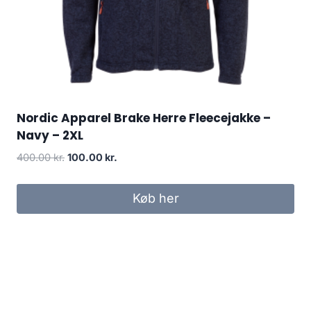
Nordic Apparel Brake Herre Fleecejakke –
Navy – 2XL
Original
Current
400.00
kr.
100.00
kr.
price
price
was:
is:
Køb her
400.00 kr..
100.00 kr..