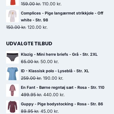
was:
is:
Original
Current
159.00
kr.
110.00
kr.
299.00 kr..
200.00 kr..
price
price
Complices - Pige langærmet strikkjole - Off
was:
is:
white - Str. 98
159.00 kr..
110.00 kr..
Original
Current
150.00
kr.
120.00
kr.
price
price
was:
is:
UDVALGTE TILBUD
150.00 kr..
120.00 kr..
Klazig - Mini herre briefs - Grå - Str. 2XL
Original
Current
65.00
kr.
50.00
kr.
price
price
ID - Klassisk polo - Lyseblå - Str. XL
was:
is:
Original
Current
259.00
kr.
190.00
kr.
65.00 kr..
50.00 kr..
price
price
En Fant - Børne regntøj sæt - Rosa - Str. 110
was:
is:
Original
Current
499.95
kr.
440.00
kr.
259.00 kr..
190.00 kr..
price
price
Guppy - Pige bodystocking - Rosa - Str. 86
was:
is:
Original
Current
89.95
kr.
45.00
kr.