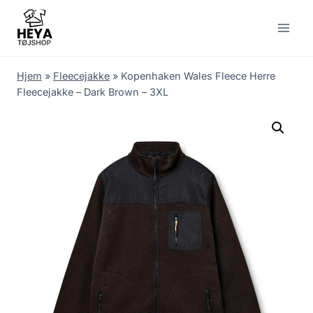
Skip
to
content
Hjem
»
Fleecejakke
»
Kopenhaken Wales Fleece Herre
Fleecejakke – Dark Brown – 3XL