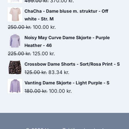
Original
Current
499.00
kr.
370.00
kr.
price
price
ChaCha - Dame bluse m. struktur - Off
was:
is:
white - Str. M
499.00 kr..
370.00 kr..
Original
Current
250.00
kr.
100.00
kr.
price
price
Noisy May Curve Dame Skjorte - Purple
was:
is:
Heather - 46
250.00 kr..
100.00 kr..
Original
Current
225.00
kr.
125.00
kr.
price
price
Crossbow Dame Shorts - Sort/Rosa Print - S
was:
is:
Original
Current
125.00
kr.
83.34
kr.
225.00 kr..
125.00 kr..
price
price
Vanting Dame Skjorte - Light Purple - S
was:
is:
Original
Current
180.00
kr.
100.00
kr.
125.00 kr..
83.34 kr..
price
price
was:
is:
180.00 kr..
100.00 kr..