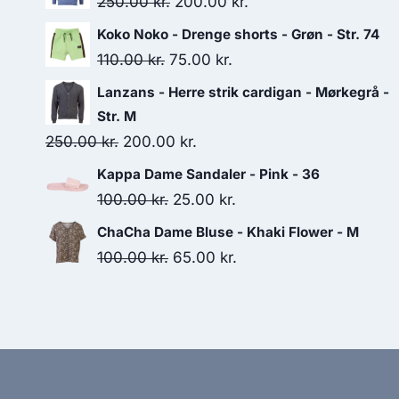
Original
Current
250.00
kr.
200.00
kr.
price
price
Koko Noko - Drenge shorts - Grøn - Str. 74
was:
is:
Original
Current
110.00
kr.
75.00
kr.
250.00 kr..
200.00 kr..
price
price
Lanzans - Herre strik cardigan - Mørkegrå -
was:
is:
Str. M
110.00 kr..
75.00 kr..
Original
Current
250.00
kr.
200.00
kr.
price
price
Kappa Dame Sandaler - Pink - 36
was:
is:
Original
Current
100.00
kr.
25.00
kr.
250.00 kr..
200.00 kr..
price
price
ChaCha Dame Bluse - Khaki Flower - M
was:
is:
Original
Current
100.00
kr.
65.00
kr.
100.00 kr..
25.00 kr..
price
price
was:
is:
100.00 kr..
65.00 kr..