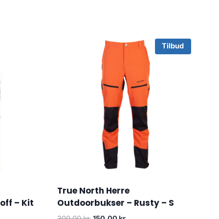
Tilbud
True North Herre
ff – Kit
Outdoorbukser – Rusty – S
Original
Current
300.00
kr.
150.00
kr.