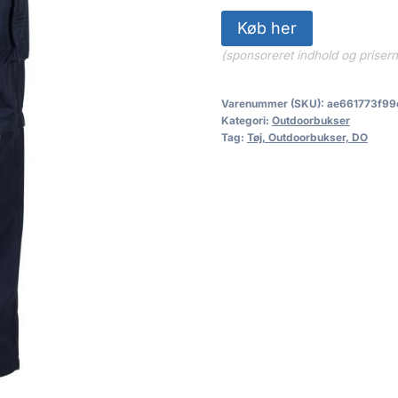
Køb her
(sponsoreret indhold og priser
Varenummer (SKU):
ae661773f99
Kategori:
Outdoorbukser
Tag:
Tøj, Outdoorbukser, DO