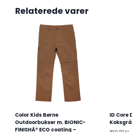
Relaterede varer
Color Kids Børne
ID Core
Outdoorbukser m. BIONIC-
Koksgrå
FINISHÂ® ECO coating –
850.00
kr.