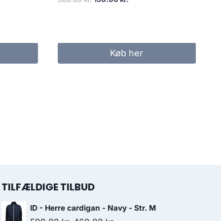
price
price
was:
is:
300.00 kr..
150.00 kr..
Køb her
TILFÆLDIGE TILBUD
ID - Herre cardigan - Navy - Str. M