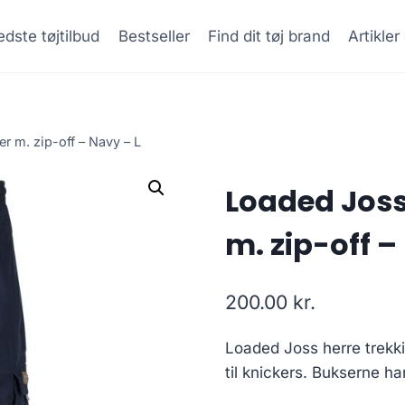
dste tøjtilbud
Bestseller
Find dit tøj brand
Artikle
 m. zip-off – Navy – L
Loaded Joss
m. zip-off –
200.00
kr.
Loaded Joss herre trekki
til knickers. Bukserne h