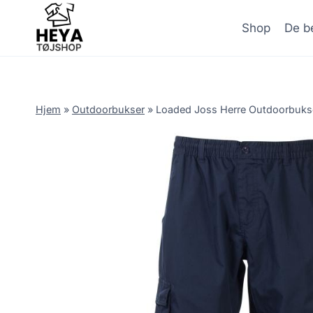
Skip
to
Shop
De be
content
Hjem
»
Outdoorbukser
»
Loaded Joss Herre Outdoorbukser