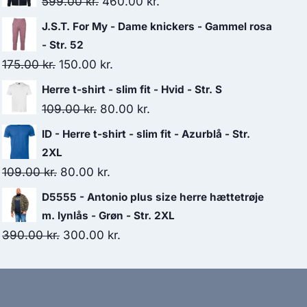
Original
Current
599.00
kr.
460.00
kr.
price
price
J.S.T. For My - Dame knickers - Gammel rosa
was:
is:
- Str. 52
599.00 kr..
460.00 kr..
Original
Current
175.00
kr.
150.00
kr.
price
price
Herre t-shirt - slim fit - Hvid - Str. S
was:
is:
Original
Current
109.00
kr.
80.00
kr.
175.00 kr..
150.00 kr..
price
price
ID - Herre t-shirt - slim fit - Azurblå - Str.
was:
is:
2XL
109.00 kr..
80.00 kr..
Original
Current
109.00
kr.
80.00
kr.
price
price
D5555 - Antonio plus size herre hættetrøje
was:
is:
m. lynlås - Grøn - Str. 2XL
109.00 kr..
80.00 kr..
Original
Current
390.00
kr.
300.00
kr.
price
price
was:
is:
390.00 kr..
300.00 kr..