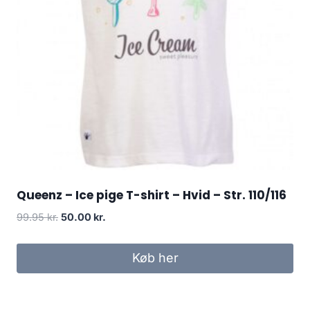
Queenz – Ice pige T-shirt – Hvid – Str. 110/116
Original
Current
99.95
kr.
50.00
kr.
price
price
was:
is:
Køb her
99.95 kr..
50.00 kr..