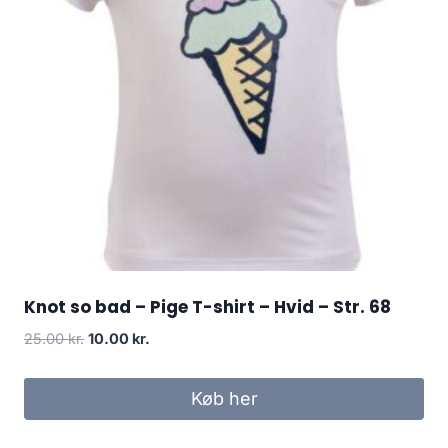
Knot so bad – Pige T-shirt – Hvid – Str. 68
Original
Current
25.00
kr.
10.00
kr.
price
price
was:
is:
Køb her
25.00 kr..
10.00 kr..