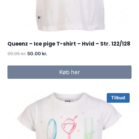
Queenz – Ice pige T-shirt – Hvid – Str. 122/128
Original
Current
99.95
kr.
50.00
kr.
price
price
was:
is:
Køb her
99.95 kr..
50.00 kr..
Tilbud