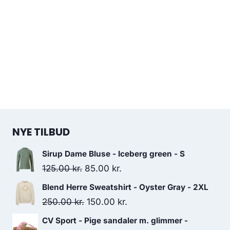
NYE TILBUD
Sirup Dame Bluse - Iceberg green - S
Original
Current
125.00
kr.
85.00
kr.
price
price
Blend Herre Sweatshirt - Oyster Gray - 2XL
was:
is:
Original
Current
250.00
kr.
150.00
kr.
125.00 kr..
85.00 kr..
price
price
CV Sport - Pige sandaler m. glimmer -