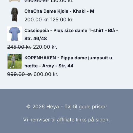
Original
Current
250.00
kr.
150.00
kr.
180.00 kr..
150.00 kr..
price
price
ChaCha Dame Kjole - Khaki - M
was:
is:
Original
Current
200.00
kr.
125.00
kr.
250.00 kr..
150.00 kr..
price
price
Cassiopeia - Plus size dame T-shirt - Blå -
was:
is:
Str. 46/48
200.00 kr..
125.00 kr..
Original
Current
245.00
kr.
220.00
kr.
price
price
KOPENHAKEN - Pippa dame jumpsuit u.
was:
is:
hætte - Army - Str. 44
245.00 kr..
220.00 kr..
Original
Current
999.00
kr.
600.00
kr.
price
price
was:
is:
999.00 kr..
600.00 kr..
© 2026 Heya - Tøj til gode priser!
Vi henviser til affiliate links på siden.