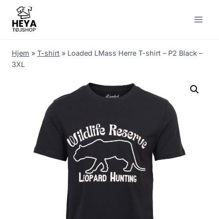
Skip
to
content
Hjem
»
T-shirt
»
Loaded LMass Herre T-shirt – P2 Black –
3XL