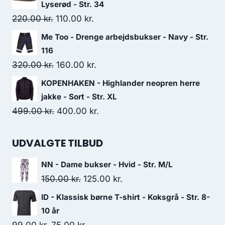
was:
is:
Lyserød - Str. 34
250.00 kr..
150.00 kr..
Original
Current
220.00
kr.
110.00
kr.
price
price
Me Too - Drenge arbejdsbukser - Navy - Str.
was:
is:
116
220.00 kr..
110.00 kr..
Original
Current
320.00
kr.
160.00
kr.
price
price
KOPENHAKEN - Highlander neopren herre
was:
is:
jakke - Sort - Str. XL
320.00 kr..
160.00 kr..
Original
Current
499.00
kr.
400.00
kr.
price
price
was:
is:
UDVALGTE TILBUD
499.00 kr..
400.00 kr..
NN - Dame bukser - Hvid - Str. M/L
Original
Current
150.00
kr.
125.00
kr.
price
price
ID - Klassisk børne T-shirt - Koksgrå - Str. 8-
was:
is:
10 år
150.00 kr..
125.00 kr..
Original
Current