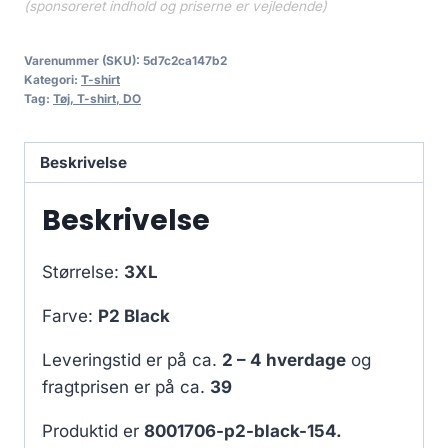
(sponsoreret indhold og priserne er vejledende)
Varenummer (SKU):
5d7c2ca147b2
Kategori:
T-shirt
Tag:
Tøj, T-shirt, DO
Beskrivelse
Beskrivelse
Størrelse:
3XL
Farve:
P2 Black
Leveringstid er på ca.
2 – 4 hverdage
og
fragtprisen er på ca.
39
Produktid er
8001706-p2-black-154.