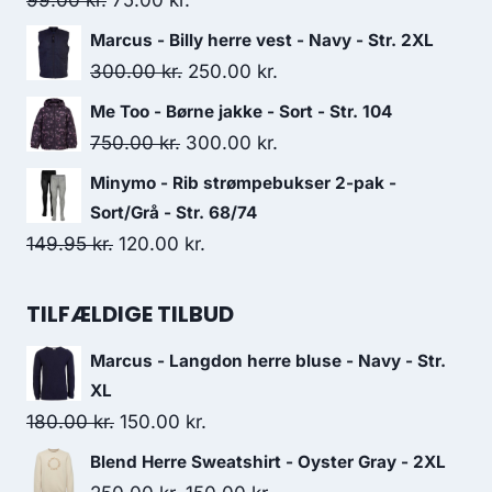
99.00
kr.
75.00
kr.
price
price
Marcus - Billy herre vest - Navy - Str. 2XL
was:
is:
Original
Current
300.00
kr.
250.00
kr.
99.00 kr..
75.00 kr..
price
price
Me Too - Børne jakke - Sort - Str. 104
was:
is:
Original
Current
750.00
kr.
300.00
kr.
300.00 kr..
250.00 kr..
price
price
Minymo - Rib strømpebukser 2-pak -
was:
is:
Sort/Grå - Str. 68/74
750.00 kr..
300.00 kr..
Original
Current
149.95
kr.
120.00
kr.
price
price
was:
is:
TILFÆLDIGE TILBUD
149.95 kr..
120.00 kr..
Marcus - Langdon herre bluse - Navy - Str.
XL
Original
Current
180.00
kr.
150.00
kr.
price
price
Blend Herre Sweatshirt - Oyster Gray - 2XL
was:
is: