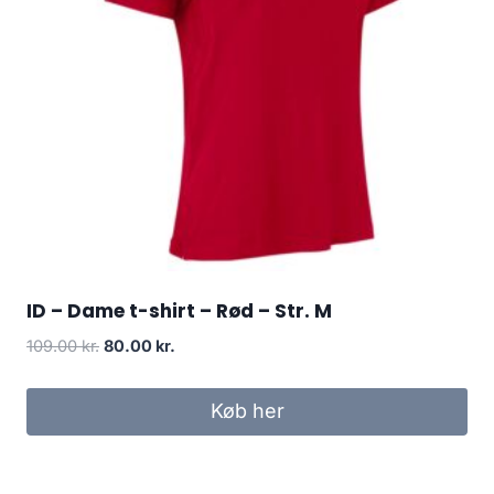
ID – Dame t-shirt – Rød – Str. M
Original
Current
109.00
kr.
80.00
kr.
price
price
was:
is:
Køb her
109.00 kr..
80.00 kr..