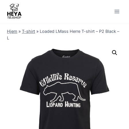
Skip
to
content
Hjem
»
T-shirt
»
Loaded LMass Herre T-shirt – P2 Black –
L