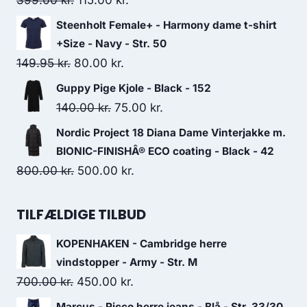
399.00
kr.
115.00
kr.
price
price
Steenholt Female+ - Harmony dame t-shirt
was:
is:
+Size - Navy - Str. 50
399.00 kr..
115.00 kr..
Original
Current
149.95
kr.
80.00
kr.
price
price
Guppy Pige Kjole - Black - 152
was:
is:
Original
Current
140.00
kr.
75.00
kr.
149.95 kr..
80.00 kr..
price
price
Nordic Project 18 Diana Dame Vinterjakke m.
was:
is:
BIONIC-FINISHÂ® ECO coating - Black - 42
140.00 kr..
75.00 kr..
Original
Current
800.00
kr.
500.00
kr.
price
price
was:
is:
TILFÆLDIGE TILBUD
800.00 kr..
500.00 kr..
KOPENHAKEN - Cambridge herre
vindstopper - Army - Str. M
Original
Current
700.00
kr.
450.00
kr.
price
price
Marcus - Ricco herre jeans - Blå - Str. 33/30