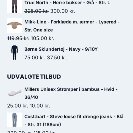
price
price
True North - Herre bukser - Grå - Str. L
was:
is:
Original
Current
325.00
kr.
300.00
kr.
499.00 kr..
370.00 kr..
price
price
Mikk-Line - Forklæde m. ærmer - Lyserød -
was:
is:
Str. One size
325.00 kr..
300.00 kr..
Original
Current
119.95
kr.
105.00
kr.
price
price
Børne Skiundertøj - Navy - 9/10Y
was:
is:
Original
Current
75.00
kr.
37.50
kr.
119.95 kr..
105.00 kr..
price
price
was:
is:
UDVALGTE TILBUD
75.00 kr..
37.50 kr..
Millers Unisex Strømper i bambus - Hvid -
36/40
Original
Current
25.00
kr.
10.00
kr.
price
price
Cost:bart - Steve loose fit drenge jeans - Blå
was:
is:
- Str. 31 (188cm)
25.00 kr..
10.00 kr..
Original
Current