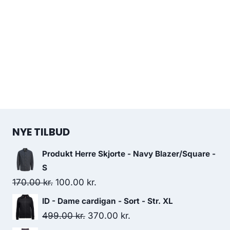
NYE TILBUD
Produkt Herre Skjorte - Navy Blazer/Square -
S
Original
Current
170.00
kr.
100.00
kr.
price
price
ID - Dame cardigan - Sort - Str. XL
was:
is:
Original
Current
499.00
kr.
370.00
kr.
170.00 kr..
100.00 kr..