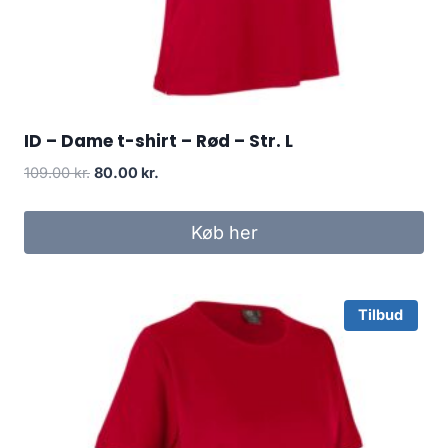
ID – Dame t-shirt – Rød – Str. L
Original
Current
109.00
kr.
80.00
kr.
price
price
was:
is:
Køb her
109.00 kr..
80.00 kr..
Tilbud