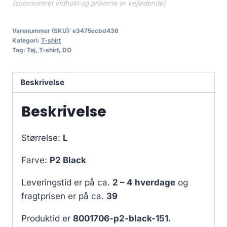
(sponsoreret indhold og priserne er vejledende)
Varenummer (SKU):
e3475ecbd436
Kategori:
T-shirt
Tag:
Tøj, T-shirt, DO
Beskrivelse
Beskrivelse
Størrelse:
L
Farve:
P2 Black
Leveringstid er på ca.
2 – 4 hverdage
og
fragtprisen er på ca.
39
Produktid er
8001706-p2-black-151.