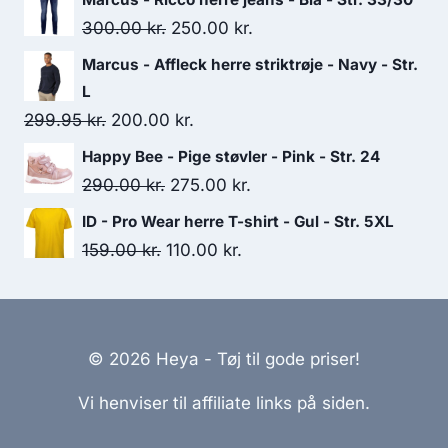
was:
is:
Original
Current
300.00
kr.
250.00
kr.
700.00 kr..
450.00 kr..
price
price
Marcus - Affleck herre striktrøje - Navy - Str.
was:
is:
L
300.00 kr..
250.00 kr..
Original
Current
299.95
kr.
200.00
kr.
price
price
Happy Bee - Pige støvler - Pink - Str. 24
was:
is:
Original
Current
290.00
kr.
275.00
kr.
299.95 kr..
200.00 kr..
price
price
ID - Pro Wear herre T-shirt - Gul - Str. 5XL
was:
is:
Original
Current
159.00
kr.
110.00
kr.
290.00 kr..
275.00 kr..
price
price
was:
is:
159.00 kr..
110.00 kr..
© 2026 Heya - Tøj til gode priser!
Vi henviser til affiliate links på siden.