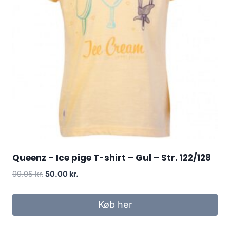
Queenz – Ice pige T-shirt – Gul – Str. 122/128
Original
Current
99.95
kr.
50.00
kr.
price
price
was:
is:
Køb her
99.95 kr..
50.00 kr..