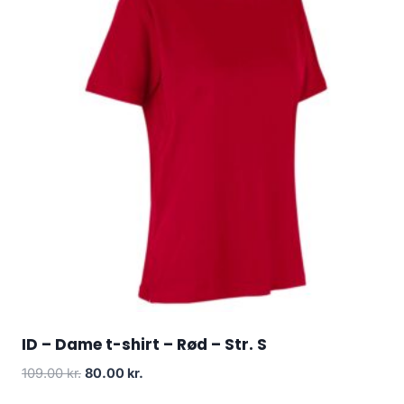
ID – Dame t-shirt – Rød – Str. S
Original
Current
109.00
kr.
80.00
kr.
price
price