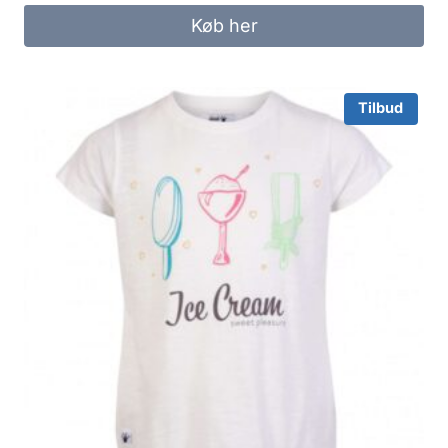
was:
is:
Køb her
109.00 kr..
80.00 kr..
Tilbud