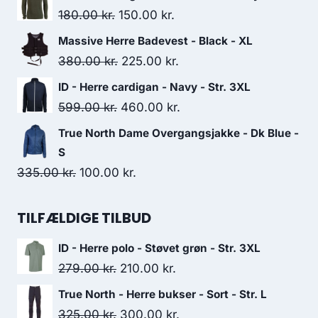
was:
is:
Original
Current
180.00
kr.
150.00
kr.
250.00 kr..
215.00 kr..
price
price
Massive Herre Badevest - Black - XL
was:
is:
Original
Current
380.00
kr.
225.00
kr.
180.00 kr..
150.00 kr..
price
price
ID - Herre cardigan - Navy - Str. 3XL
was:
is:
Original
Current
599.00
kr.
460.00
kr.
380.00 kr..
225.00 kr..
price
price
True North Dame Overgangsjakke - Dk Blue -
was:
is:
S
599.00 kr..
460.00 kr..
Original
Current
335.00
kr.
100.00
kr.
price
price
was:
is:
TILFÆLDIGE TILBUD
335.00 kr..
100.00 kr..
ID - Herre polo - Støvet grøn - Str. 3XL
Original
Current
279.00
kr.
210.00
kr.
price
price
True North - Herre bukser - Sort - Str. L
was:
is:
Original
Current
325.00
kr.
300.00
kr.