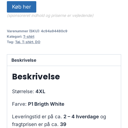
Køb her
(sponsoreret indhold og priserne er vejledende)
Varenummer (SKU):
4c94a94480c9
Kategori:
T-shirt
Tag:
Tøj, T-shirt, DO
Beskrivelse
Beskrivelse
Størrelse:
4XL
Farve:
P1 Brigth White
Leveringstid er på ca.
2 – 4 hverdage
og
fragtprisen er på ca.
39