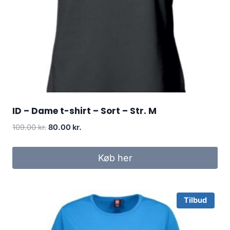
ID – Dame t-shirt – Sort – Str. M
Original
Current
109.00
kr.
80.00
kr.
price
price
was:
is:
Køb her
109.00 kr..
80.00 kr..
Tilbud