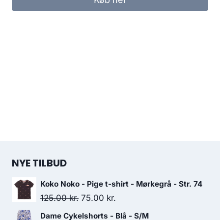
109.00 kr..
80.00 kr..
NYE TILBUD
Koko Noko - Pige t-shirt - Mørkegrå - Str. 74
Original
Current
125.00
kr.
75.00
kr.
price
price
Dame Cykelshorts - Blå - S/M