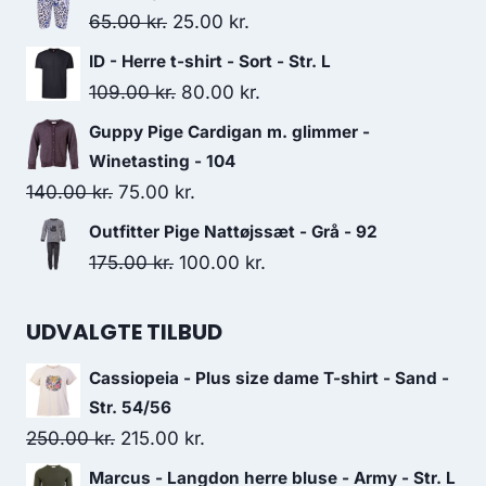
was:
is:
Original
Current
65.00
kr.
25.00
kr.
125.00 kr..
75.00 kr..
price
price
ID - Herre t-shirt - Sort - Str. L
was:
is:
Original
Current
109.00
kr.
80.00
kr.
65.00 kr..
25.00 kr..
price
price
Guppy Pige Cardigan m. glimmer -
was:
is:
Winetasting - 104
109.00 kr..
80.00 kr..
Original
Current
140.00
kr.
75.00
kr.
price
price
Outfitter Pige Nattøjssæt - Grå - 92
was:
is:
Original
Current
175.00
kr.
100.00
kr.
140.00 kr..
75.00 kr..
price
price
was:
is:
UDVALGTE TILBUD
175.00 kr..
100.00 kr..
Cassiopeia - Plus size dame T-shirt - Sand -
Str. 54/56
Original
Current
250.00
kr.
215.00
kr.
price
price
Marcus - Langdon herre bluse - Army - Str. L