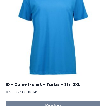
ID – Dame t-shirt – Turkis – Str. 3XL
Original
Current
109.00
kr.
80.00
kr.
price
price
was:
is:
Køb her