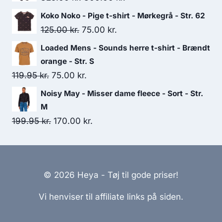
279.00 kr..
210.00 kr..
price
price
Koko Noko - Pige t-shirt - Mørkegrå - Str. 62
was:
is:
Original
Current
125.00
kr.
75.00
kr.
325.00 kr..
300.00 kr..
price
price
Loaded Mens - Sounds herre t-shirt - Brændt
was:
is:
orange - Str. S
125.00 kr..
75.00 kr..
Original
Current
119.95
kr.
75.00
kr.
price
price
Noisy May - Misser dame fleece - Sort - Str.
was:
is:
M
119.95 kr..
75.00 kr..
Original
Current
199.95
kr.
170.00
kr.
price
price
was:
is:
199.95 kr..
170.00 kr..
© 2026 Heya - Tøj til gode priser!
Vi henviser til affiliate links på siden.