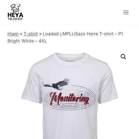
Skip
to
content
Hjem
»
T-shirt
»
Loaded LMPLUSass Herre T-shirt – P1
Brigth White – 4XL