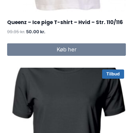
Queenz – Ice pige T-shirt – Hvid – Str. 110/116
Original
Current
99.95
kr.
50.00
kr.
price
price
was:
is:
Køb her
99.95 kr..
50.00 kr..
Tilbud