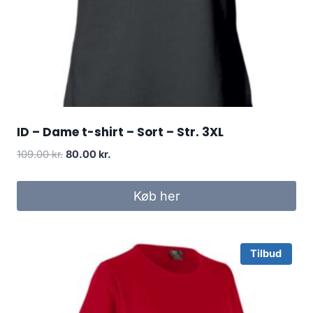
ID – Dame t-shirt – Sort – Str. 3XL
Original
Current
109.00
kr.
80.00
kr.
price
price
was:
is:
Køb her
109.00 kr..
80.00 kr..
Tilbud