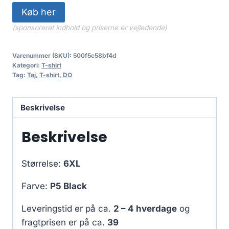
Køb her
(sponsoreret indhold og priserne er vejledende)
Varenummer (SKU):
500f5c58bf4d
Kategori:
T-shirt
Tag:
Tøj, T-shirt, DO
Beskrivelse
Beskrivelse
Størrelse:
6XL
Farve:
P5 Black
Leveringstid er på ca.
2 – 4 hverdage
og
fragtprisen er på ca.
39