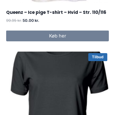
Queenz – Ice pige T-shirt – Hvid – Str. 110/116
Original
Current
99.95
kr.
50.00
kr.
price
price
was:
is:
Køb her
99.95 kr..
50.00 kr..
Tilbud