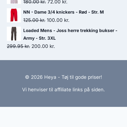
was:
is:
Original
Current
180.00
kr.
72.00
kr.
165.00 kr..
100.00 kr..
price
price
NN - Dame 3/4 knickers - Rød - Str. M
was:
is:
Original
Current
125.00
kr.
100.00
kr.
180.00 kr..
72.00 kr..
price
price
Loaded Mens - Joss herre trekking bukser -
was:
is:
Army - Str. 3XL
125.00 kr..
100.00 kr..
Original
Current
299.95
kr.
200.00
kr.
price
price
was:
is:
299.95 kr..
200.00 kr..
© 2026 Heya - Tøj til gode priser!
Vi henviser til affiliate links på siden.
Hjemmesider Til Salg
|
Hjemmeside Udvikling
|
Online
Tilbud