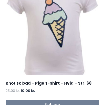
Knot so bad – Pige T-shirt – Hvid – Str. 68
Original
Current
25.00
kr.
10.00
kr.
price
price
was:
is:
Køb her