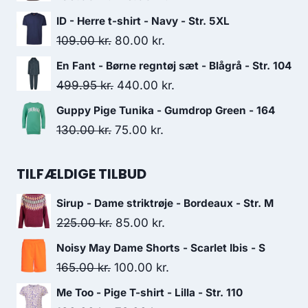
999.00 kr..
550.00 kr..
price
price
ID - Herre t-shirt - Navy - Str. 5XL
was:
is:
Original
Current
109.00
kr.
80.00
kr.
139.00 kr..
125.00 kr..
price
price
En Fant - Børne regntøj sæt - Blågrå - Str. 104
was:
is:
Original
Current
499.95
kr.
440.00
kr.
109.00 kr..
80.00 kr..
price
price
Guppy Pige Tunika - Gumdrop Green - 164
was:
is:
Original
Current
130.00
kr.
75.00
kr.
499.95 kr..
440.00 kr..
price
price
was:
is:
TILFÆLDIGE TILBUD
130.00 kr..
75.00 kr..
Sirup - Dame striktrøje - Bordeaux - Str. M
Original
Current
225.00
kr.
85.00
kr.
price
price
Noisy May Dame Shorts - Scarlet Ibis - S
was:
is:
Original
Current
165.00
kr.
100.00
kr.
225.00 kr..
85.00 kr..
price
price
Me Too - Pige T-shirt - Lilla - Str. 110