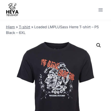
Skip
to
content
Hjem
»
T-shirt
»
Loaded LMPLUSass Herre T-shirt – P5
Black – 6XL