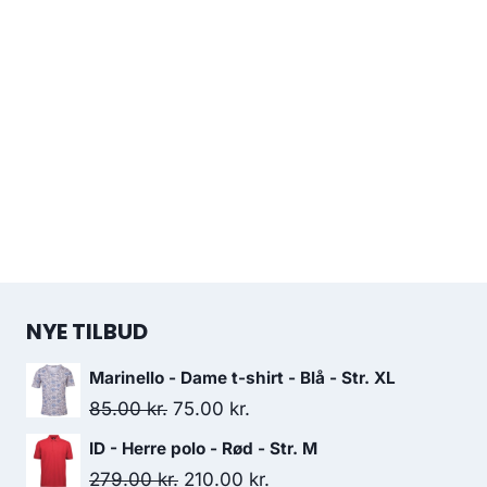
NYE TILBUD
Marinello - Dame t-shirt - Blå - Str. XL
Original
Current
85.00
kr.
75.00
kr.
price
price
ID - Herre polo - Rød - Str. M
was:
is:
Original
Current
279.00
kr.
210.00
kr.