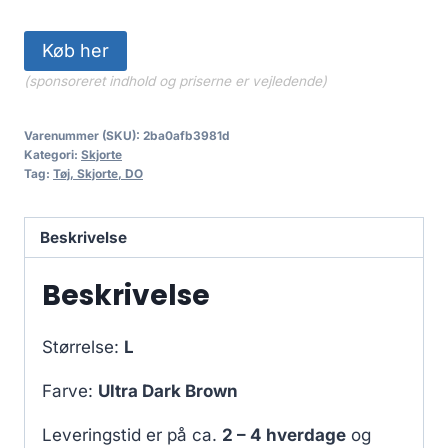
Køb her
(sponsoreret indhold og priserne er vejledende)
Varenummer (SKU):
2ba0afb3981d
Kategori:
Skjorte
Tag:
Tøj, Skjorte, DO
Beskrivelse
Beskrivelse
Størrelse:
L
Farve:
Ultra Dark Brown
Leveringstid er på ca.
2 – 4 hverdage
og