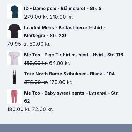
119.95 kr..
75.00 kr..
ID - Dame polo - Blå meleret - Str. S
Original
Current
279.00
kr.
210.00
kr.
price
price
Loaded Mens - Belfast herre t-shirt -
was:
is:
Mørkegrå - Str. 2XL
279.00 kr..
210.00 kr..
Original
Current
79.95
kr.
50.00
kr.
price
price
Me Too - Pige T-shirt m. hest - Hvid - Str. 116
was:
is:
Original
Current
160.00
kr.
64.00
kr.
79.95 kr..
50.00 kr..
price
price
True North Børne Skibukser - Black - 104
was:
is:
Original
Current
275.00
kr.
175.00
kr.
160.00 kr..
64.00 kr..
price
price
Me Too - Baby sweat pants - Lyserød - Str.
was:
is:
62
275.00 kr..
175.00 kr..
Original
Current
180.00
kr.
72.00
kr.
price
price
was:
is: