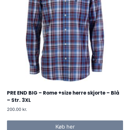
PRE END BIG – Rome +size herre skjorte – Blå
– Str. 3XL
200.00
kr.
Køb her