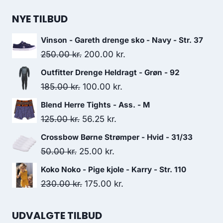
NYE TILBUD
Vinson - Gareth drenge sko - Navy - Str. 37
Original
Current
250.00
kr.
200.00
kr.
price
price
Outfitter Drenge Heldragt - Grøn - 92
was:
is:
Original
Current
185.00
kr.
100.00
kr.
250.00 kr..
200.00 kr..
price
price
Blend Herre Tights - Ass. - M
was:
is:
Original
Current
125.00
kr.
56.25
kr.
185.00 kr..
100.00 kr..
price
price
Crossbow Børne Strømper - Hvid - 31/33
was:
is:
Original
Current
50.00
kr.
25.00
kr.
125.00 kr..
56.25 kr..
price
price
Koko Noko - Pige kjole - Karry - Str. 110
was:
is:
Original
Current
230.00
kr.
175.00
kr.
50.00 kr..
25.00 kr..
price
price
was:
is:
UDVALGTE TILBUD