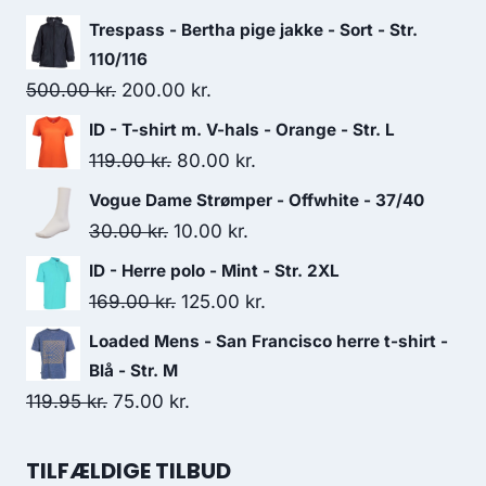
230.00 kr..
175.00 kr..
Trespass - Bertha pige jakke - Sort - Str.
110/116
Original
Current
500.00
kr.
200.00
kr.
price
price
ID - T-shirt m. V-hals - Orange - Str. L
was:
is:
Original
Current
119.00
kr.
80.00
kr.
500.00 kr..
200.00 kr..
price
price
Vogue Dame Strømper - Offwhite - 37/40
was:
is:
Original
Current
30.00
kr.
10.00
kr.
119.00 kr..
80.00 kr..
price
price
ID - Herre polo - Mint - Str. 2XL
was:
is:
Original
Current
169.00
kr.
125.00
kr.
30.00 kr..
10.00 kr..
price
price
Loaded Mens - San Francisco herre t-shirt -
was:
is:
Blå - Str. M
169.00 kr..
125.00 kr..
Original
Current
119.95
kr.
75.00
kr.
price
price
was:
is:
TILFÆLDIGE TILBUD