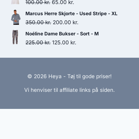
was:
is:
Original
Current
100.00
kr.
65.00
kr.
120.00 kr..
30.00 kr..
price
price
Marcus Herre Skjorte - Used Stripe - XL
was:
is:
Original
Current
350.00
kr.
200.00
kr.
100.00 kr..
65.00 kr..
price
price
Noéline Dame Bukser - Sort - M
was:
is:
Original
Current
225.00
kr.
125.00
kr.
350.00 kr..
200.00 kr..
price
price
was:
is:
225.00 kr..
125.00 kr..
© 2026 Heya - Tøj til gode priser!
Vi henviser til affiliate links på siden.
Hjemmesider Til Salg
|
Hjemmeside Udvikling
|
Online
Tilbud