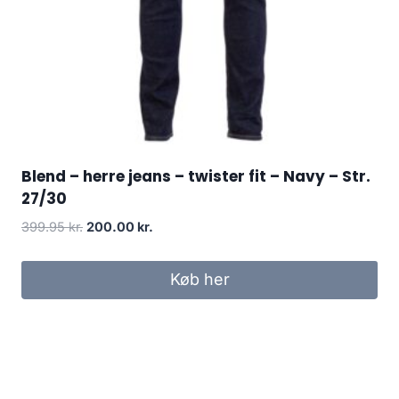
Blend – herre jeans – twister fit – Navy – Str.
27/30
Original
Current
399.95
kr.
200.00
kr.
price
price
was:
is:
Køb her
399.95 kr..
200.00 kr..