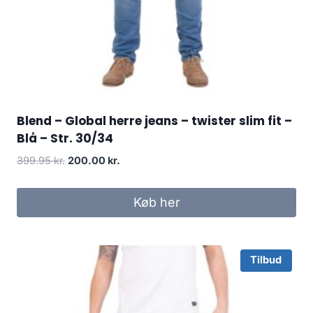
Blend – Global herre jeans – twister slim fit –
Blå – Str. 30/34
Original
Current
399.95
kr.
200.00
kr.
price
price
was:
is:
Køb her
399.95 kr..
200.00 kr..
Tilbud