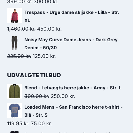
279.00 kr..
210.00 kr..
Original
Current
399.00
kr.
300.00
kr.
price
price
Trespass - Urge dame skijakke - Lilla - Str.
was:
is:
XL
399.00 kr..
300.00 kr..
Original
Current
1,460.00
kr.
450.00
kr.
price
price
Noisy May Curve Dame Jeans - Dark Grey
was:
is:
Denim - 50/30
1,460.00 kr..
450.00 kr..
Original
Current
225.00
kr.
125.00
kr.
price
price
was:
is:
UDVALGTE TILBUD
225.00 kr..
125.00 kr..
Blend - Letvægts herre jakke - Army - Str. L
Original
Current
300.00
kr.
250.00
kr.
price
price
Loaded Mens - San Francisco herre t-shirt -
was:
is:
Blå - Str. S
300.00 kr..
250.00 kr..
Original
Current
119.95
kr.
75.00
kr.
price
price