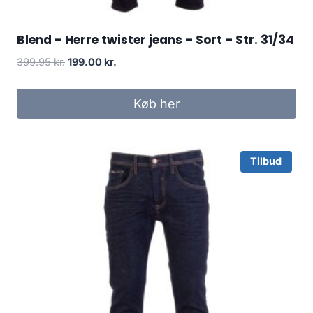
Blend – Herre twister jeans – Sort – Str. 31/34
Original
Current
399.95
kr.
199.00
kr.
price
price
was:
is:
Køb her
399.95 kr..
199.00 kr..
Tilbud