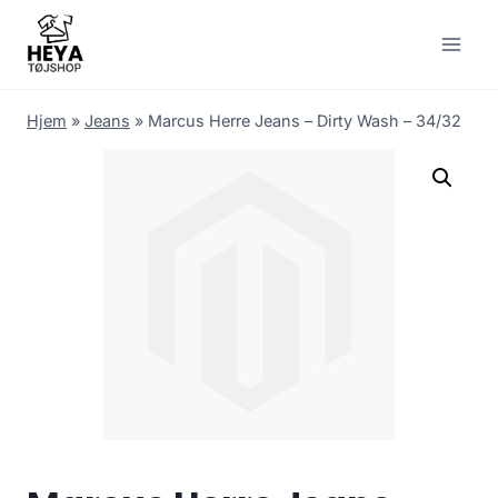
Skip
to
content
Hjem
»
Jeans
»
Marcus Herre Jeans – Dirty Wash – 34/32