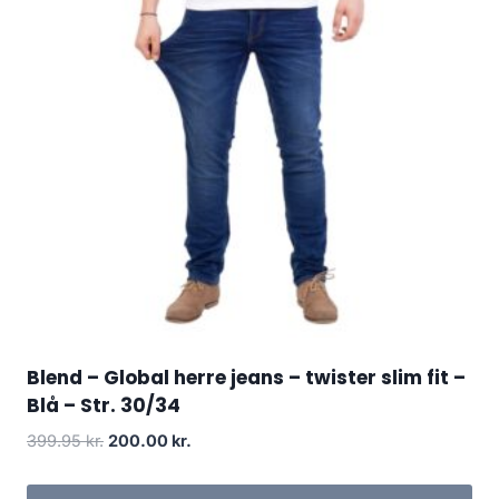
Blend – Global herre jeans – twister slim fit –
Blå – Str. 30/34
Original
Current
399.95
kr.
200.00
kr.
price
price
was:
is: