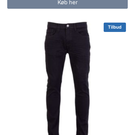
Køb her
399.95 kr..
200.00 kr..
Tilbud