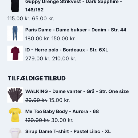
Guppy Drenge Strikvest - Dark Sapphire -
was:
is:
146/152
119.95 kr..
75.00 kr..
Original
Current
115.00
kr.
65.00
kr.
price
price
Paris Dame - Dame bukser - Denim - Str. 44
was:
is:
Original
Current
180.00
kr.
150.00
kr.
115.00 kr..
65.00 kr..
price
price
ID - Herre polo - Bordeaux - Str. 6XL
was:
is:
Original
Current
279.00
kr.
210.00
kr.
180.00 kr..
150.00 kr..
price
price
was:
is:
TILFÆLDIGE TILBUD
279.00 kr..
210.00 kr..
WALKING - Dame vanter - Grå - Str. One size
Original
Current
20.00
kr.
15.00
kr.
price
price
Me Too Baby Body - Aurora - 68
was:
is:
Original
Current
120.00
kr.
30.00
kr.
20.00 kr..
15.00 kr..
price
price
Sirup Dame T-shirt - Pastel Lilac - XL