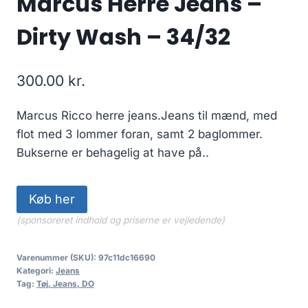
Marcus Herre Jeans –
Dirty Wash – 34/32
300.00
kr.
Marcus Ricco herre jeans.Jeans til mænd, med
flot med 3 lommer foran, samt 2 baglommer.
Bukserne er behagelig at have på..
Køb her
(sponsoreret indhold og priserne er vejledende)
Varenummer (SKU):
97c11dc16690
Kategori:
Jeans
Tag:
Tøj, Jeans, DO