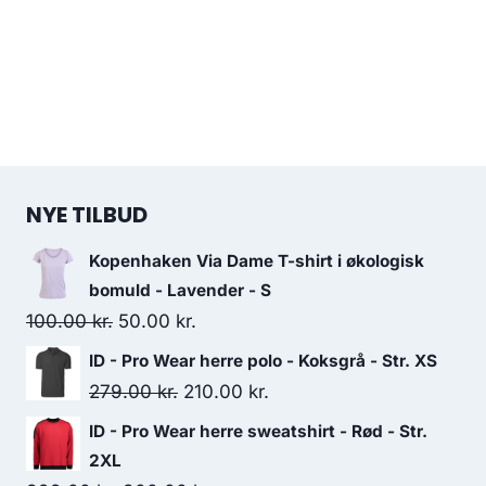
NYE TILBUD
Kopenhaken Via Dame T-shirt i økologisk
bomuld - Lavender - S
Original
Current
100.00
kr.
50.00
kr.
price
price
ID - Pro Wear herre polo - Koksgrå - Str. XS
was:
is:
Original
Current
279.00
kr.
210.00
kr.
100.00 kr..
50.00 kr..
price
price
ID - Pro Wear herre sweatshirt - Rød - Str.
was:
is:
2XL