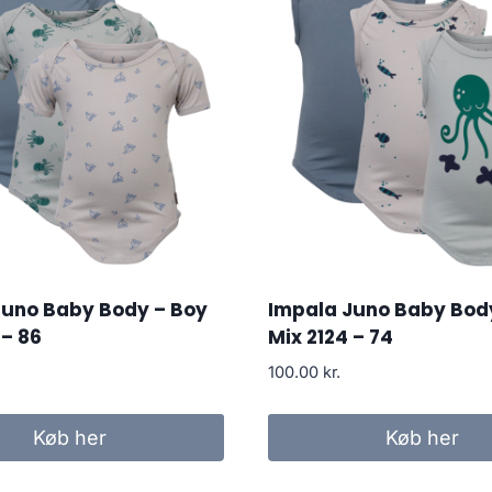
Juno Baby Body – Boy
Impala Juno Baby Bod
 – 86
Mix 2124 – 74
100.00
kr.
Køb her
Køb her