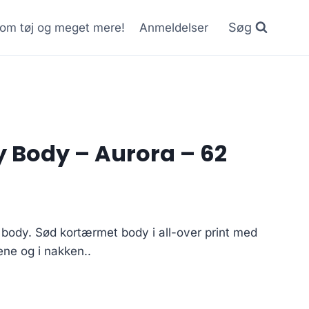
Søg
r om tøj og meget mere!
Anmeldelser
 Body – Aurora – 62
Current
price
body. Sød kortærmet body i all-over print med
is:
ne og i nakken..
.
30.00 kr..