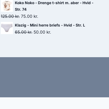
price
price
Koko Noko - Drenge t-shirt m. aber - Hvid -
was:
is:
Str. 74
129.95 kr..
110.00 kr..
Original
Current
125.00
kr.
75.00
kr.
price
price
Klazig - Mini herre briefs - Hvid - Str. L
was:
is:
Original
Current
65.00
kr.
50.00
kr.
125.00 kr..
75.00 kr..
price
price
was:
is:
65.00 kr..
50.00 kr..
bud