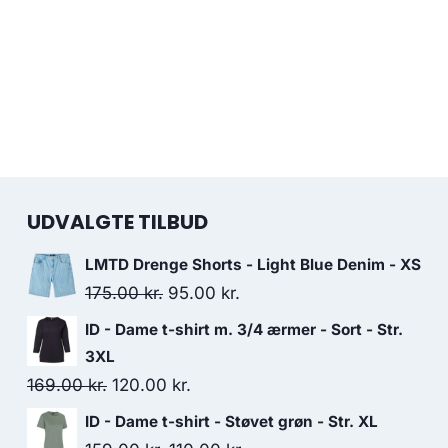
UDVALGTE TILBUD
LMTD Drenge Shorts - Light Blue Denim - XS
Original
Current
175.00
kr.
95.00
kr.
price
price
ID - Dame t-shirt m. 3/4 ærmer - Sort - Str.
was:
is:
3XL
175.00 kr..
95.00 kr..
Original
Current
169.00
kr.
120.00
kr.
price
price
ID - Dame t-shirt - Støvet grøn - Str. XL
was:
is: