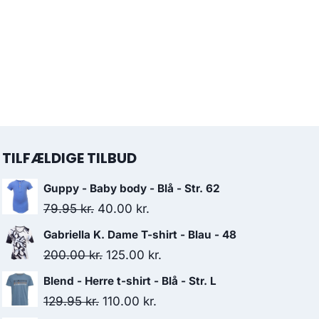
TILFÆLDIGE TILBUD
Guppy - Baby body - Blå - Str. 62
Original
Current
79.95
kr.
40.00
kr.
price
price
Gabriella K. Dame T-shirt - Blau - 48
was:
is:
Original
Current
200.00
kr.
125.00
kr.
79.95 kr..
40.00 kr..
price
price
Blend - Herre t-shirt - Blå - Str. L
was:
is:
Original
Current
129.95
kr.
110.00
kr.
200.00 kr..
125.00 kr..