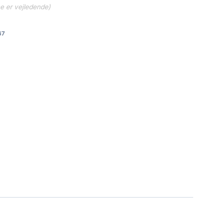
ne er vejledende)
67