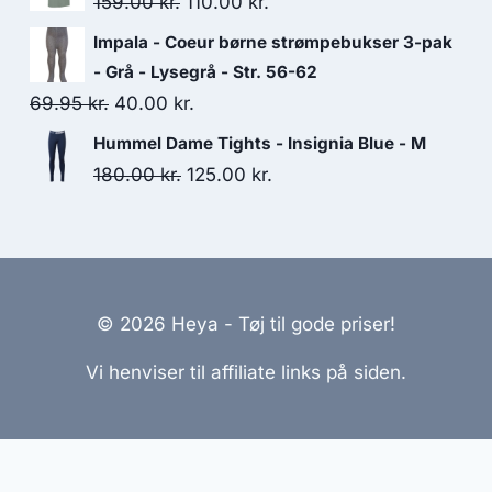
Original
Current
159.00
kr.
110.00
kr.
169.00 kr..
120.00 kr..
price
price
Impala - Coeur børne strømpebukser 3-pak
was:
is:
- Grå - Lysegrå - Str. 56-62
159.00 kr..
110.00 kr..
Original
Current
69.95
kr.
40.00
kr.
price
price
Hummel Dame Tights - Insignia Blue - M
was:
is:
Original
Current
180.00
kr.
125.00
kr.
69.95 kr..
40.00 kr..
price
price
was:
is:
180.00 kr..
125.00 kr..
© 2026 Heya - Tøj til gode priser!
Vi henviser til affiliate links på siden.
emmesider Til Salg
|
Hjemmeside Udvikling
|
Online Til