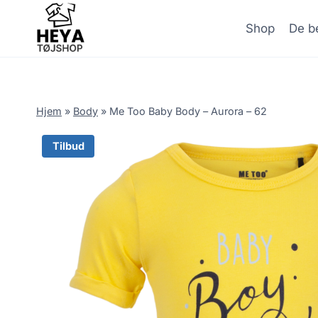
Skip
to
Shop
De be
content
Hjem
»
Body
»
Me Too Baby Body – Aurora – 62
Tilbud