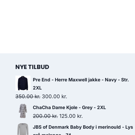
NYE TILBUD
Pre End - Herre Maxwell jakke - Navy - Str.
2XL
Original
Current
350.00
kr.
300.00
kr.
price
price
ChaCha Dame Kjole - Grey - 2XL
was:
is:
Original
Current
200.00
kr.
125.00
kr.
350.00 kr..
300.00 kr..
price
price
JBS of Denmark Baby Body i merinould - Lys
was:
is: