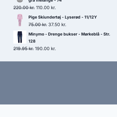
grå melange - 74
200.00 kr..
125.00 kr..
Original
Current
220.00
kr.
110.00
kr.
price
price
Pige Skiundertøj - Lyserød - 11/12Y
was:
is:
Original
Current
75.00
kr.
37.50
kr.
220.00 kr..
110.00 kr..
price
price
Minymo - Drenge bukser - Mørkeblå - Str.
was:
is:
128
75.00 kr..
37.50 kr..
Original
Current
219.95
kr.
190.00
kr.
price
price
was:
is:
219.95 kr..
190.00 kr..
Hj