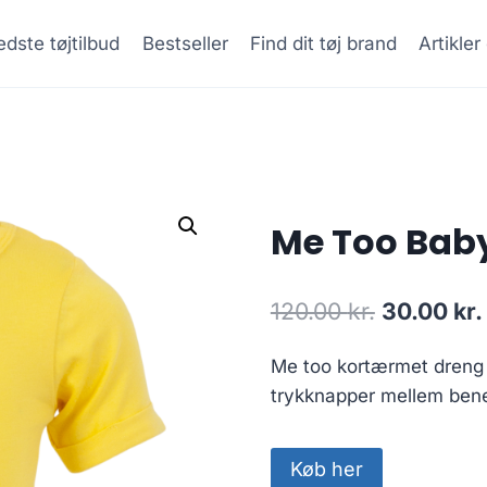
dste tøjtilbud
Bestseller
Find dit tøj brand
Artikle
Me Too Baby
Original
120.00
kr.
30.00
kr.
price
Me too kortærmet dreng 
was:
trykknapper mellem bene
120.00 kr.
Køb her