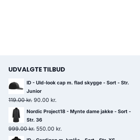
UDVALGTE TILBUD
ID - Uld-look cap m. flad skygge - Sort - Str.
Junior
Original
Current
119.00
kr.
90.00
kr.
price
price
Nordic Project18 - Mynte dame jakke - Sort -
was:
is:
Str. 36
119.00 kr..
90.00 kr..
Original
Current
999.00
kr.
550.00
kr.
price
price