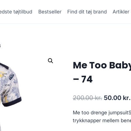
dste tøjtilbud
Bestseller
Find dit tøj brand
Artikle
4
Me Too Baby
– 74
Original
200.00
kr.
50.00
kr.
price
Me too drenge jumpsuitSø
was:
trykknapper mellem bene
200.00 kr