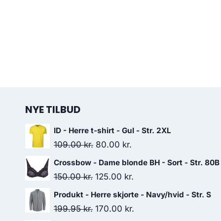
NYE TILBUD
ID - Herre t-shirt - Gul - Str. 2XL
Original
Current
109.00
kr.
80.00
kr.
price
price
Crossbow - Dame blonde BH - Sort - Str. 80B
was:
is:
Original
Current
150.00
kr.
125.00
kr.
109.00 kr..
80.00 kr..
price
price
Produkt - Herre skjorte - Navy/hvid - Str. S
was:
is:
Original
Current
199.95
kr.
170.00
kr.
150.00 kr..
125.00 kr..