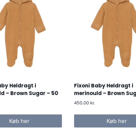
aby Heldragt i
Fixoni Baby Heldragt i
ld – Brown Sugar – 50
merinould – Brown Sug
450.00
kr.
Køb her
Køb her