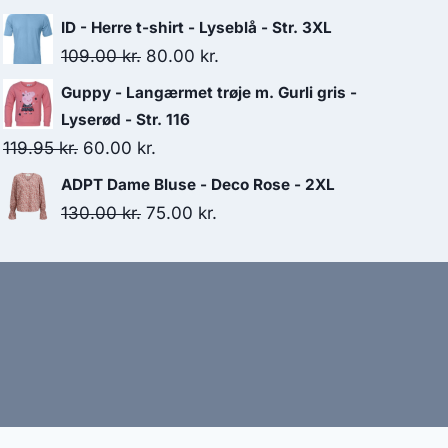
price
price
ID - Herre t-shirt - Lyseblå - Str. 3XL
was:
is:
Original
Current
109.00
kr.
80.00
kr.
120.00 kr..
100.00 kr..
price
price
Guppy - Langærmet trøje m. Gurli gris -
was:
is:
Lyserød - Str. 116
109.00 kr..
80.00 kr..
Original
Current
119.95
kr.
60.00
kr.
price
price
ADPT Dame Bluse - Deco Rose - 2XL
was:
is:
Original
Current
130.00
kr.
75.00
kr.
119.95 kr..
60.00 kr..
price
price
was:
is:
130.00 kr..
75.00 kr..