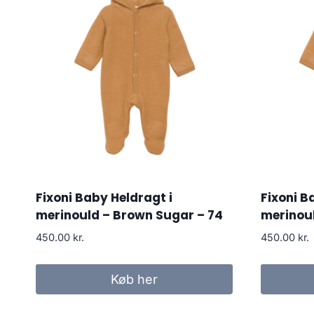
Fixoni Baby Heldragt i
Fixoni B
merinould – Brown Sugar – 74
merinou
450.00
kr.
450.00
kr.
Køb her