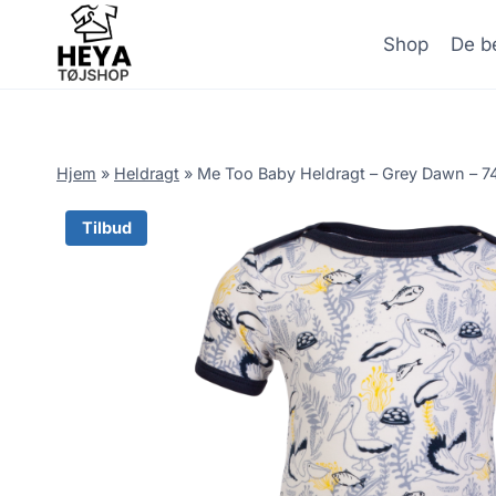
Skip
to
Shop
De be
content
Hjem
»
Heldragt
»
Me Too Baby Heldragt – Grey Dawn – 7
Tilbud