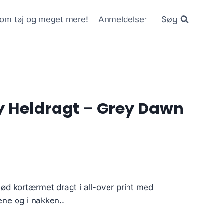
Søg
r om tøj og meget mere!
Anmeldelser
 Heldragt – Grey Dawn
Current
price
d kortærmet dragt i all-over print med
is:
ne og i nakken..
..
50.00 kr..