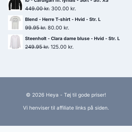
ID - Cardigan m. lynlås - Sort - Str. XS
was:
is:
Original
Current
449.00
kr.
300.00
kr.
999.00 kr..
550.00 kr..
price
price
Blend - Herre T-shirt - Hvid - Str. L
was:
is:
Original
Current
99.95
kr.
80.00
kr.
449.00 kr..
300.00 kr..
price
price
Steenholt - Clara dame bluse - Hvid - Str. L
was:
is:
Original
Current
249.95
kr.
125.00
kr.
99.95 kr..
80.00 kr..
price
price
was:
is:
249.95 kr..
125.00 kr..
© 2026 Heya - Tøj til gode priser!
Vi henviser til affiliate links på siden.