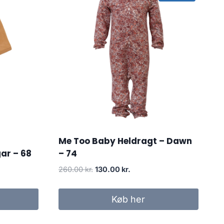
Me Too Baby Heldragt – Dawn
ar – 68
– 74
Original
Current
260.00
kr.
130.00
kr.
price
price
was:
is:
Køb her
260.00 kr..
130.00 kr..