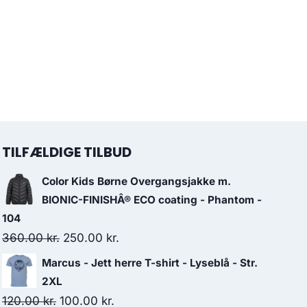
TILFÆLDIGE TILBUD
Color Kids Børne Overgangsjakke m.
BIONIC-FINISHÂ® ECO coating - Phantom -
104
Original
Current
360.00
kr.
250.00
kr.
price
price
Marcus - Jett herre T-shirt - Lyseblå - Str.
was:
is:
2XL
360.00 kr..
250.00 kr..
Original
Current
120.00
kr.
100.00
kr.