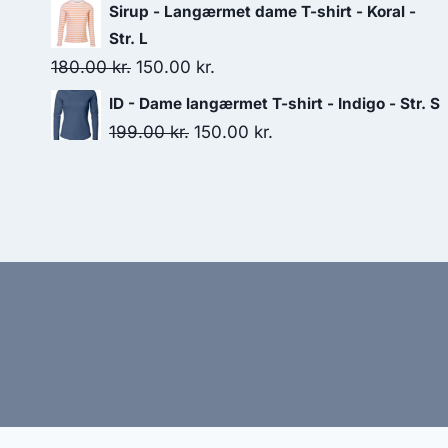
price
price
Sirup - Langærmet dame T-shirt - Koral -
was:
is:
Str. L
199.95 kr..
170.00 kr..
Original
Current
180.00
kr.
150.00
kr.
price
price
ID - Dame langærmet T-shirt - Indigo - Str. S
was:
is:
Original
Current
199.00
kr.
150.00
kr.
180.00 kr..
150.00 kr..
price
price
was:
is:
199.00 kr..
150.00 kr..