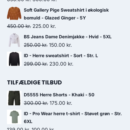
price
price
Soft Gallery Pige Sweatshirt i økologisk
was:
is:
bomuld - Glazed Ginger - 5Y
650.00 kr..
300.00 kr..
Original
Current
450.00
kr.
225.00
kr.
price
price
BS Jeans Dame Denimjakke - Hvid - 5XL
was:
is:
Original
Current
250.00
kr.
150.00
kr.
450.00 kr..
225.00 kr..
price
price
ID - Herre sweatshirt - Sort - Str. L
was:
is:
Original
Current
299.00
kr.
230.00
kr.
250.00 kr..
150.00 kr..
price
price
was:
is:
TILFÆLDIGE TILBUD
299.00 kr..
230.00 kr..
D5555 Herre Shorts - Khaki - 50
Original
Current
300.00
kr.
175.00
kr.
price
price
ID - Pro Wear herre t-shirt - Støvet grøn - Str.
was:
is:
6XL
300.00 kr..
175.00 kr..
Original
Current
139.00
kr.
100.00
kr.