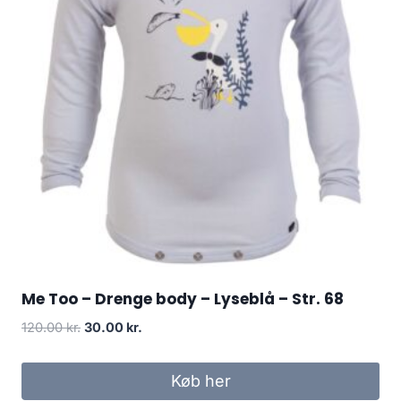
Me Too – Drenge body – Lyseblå – Str. 68
Original
Current
120.00
kr.
30.00
kr.
price
price
was:
is:
Køb her
120.00 kr..
30.00 kr..