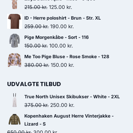
was:
is:
Original
Current
215.00
kr.
125.00
kr.
450.00 kr..
225.00 kr..
price
price
ID - Herre poloshirt - Brun - Str. XL
was:
is:
Original
Current
259.00
kr.
190.00
kr.
215.00 kr..
125.00 kr..
price
price
Pige Morgenkåbe - Sort - 116
was:
is:
Original
Current
150.00
kr.
100.00
kr.
259.00 kr..
190.00 kr..
price
price
Me Too Pige Bluse - Rose Smoke - 128
was:
is:
Original
Current
380.00
kr.
150.00
kr.
150.00 kr..
100.00 kr..
price
price
was:
is:
UDVALGTE TILBUD
380.00 kr..
150.00 kr..
True North Unisex Skibukser - White - 2XL
Original
Current
375.00
kr.
250.00
kr.
price
price
Kopenhaken August Herre Vinterjakke -
was:
is:
Lizard - S
375.00 kr..
250.00 kr..
Original
Current
650.00
kr.
300.00
kr.