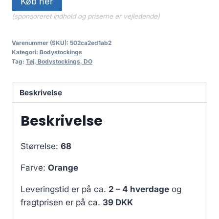
Køb her
(sponsoreret indhold og priserne er vejledende)
Varenummer (SKU):
502ca2ed1ab2
Kategori:
Bodystockings
Tag:
Tøj, Bodystockings, DO
Beskrivelse
Beskrivelse
Størrelse:
68
Farve:
Orange
Leveringstid er på ca.
2 – 4 hverdage
og
fragtprisen er på ca.
39 DKK