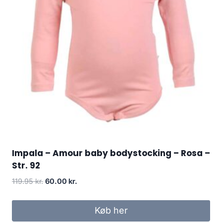
Impala – Amour baby bodystocking – Rosa –
Str. 92
Original
Current
119.95
kr.
60.00
kr.
price
price
was:
is:
Køb her
119.95 kr..
60.00 kr..