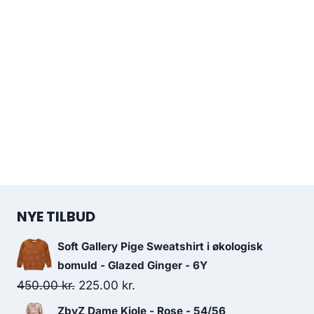
NYE TILBUD
Soft Gallery Pige Sweatshirt i økologisk
bomuld - Glazed Ginger - 6Y
Original
Current
450.00
kr.
225.00
kr.
price
price
ZbyZ Dame Kjole - Rose - 54/56