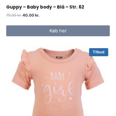
Guppy – Baby body – Blå – Str. 62
Original
Current
79.95
kr.
40.00
kr.
price
price
was:
is:
Køb her
79.95 kr..
40.00 kr..
Tilbud