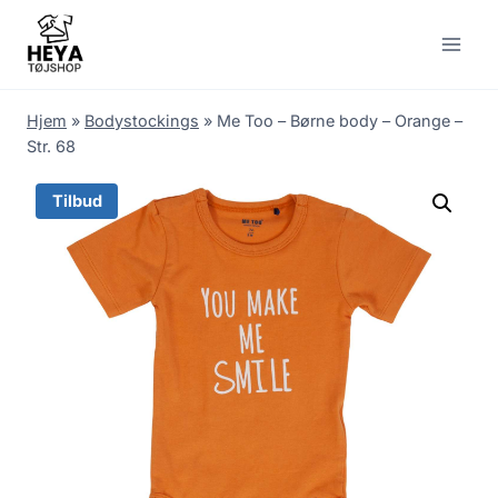
Skip
to
content
Hjem
»
Bodystockings
»
Me Too – Børne body – Orange –
Str. 68
Tilbud