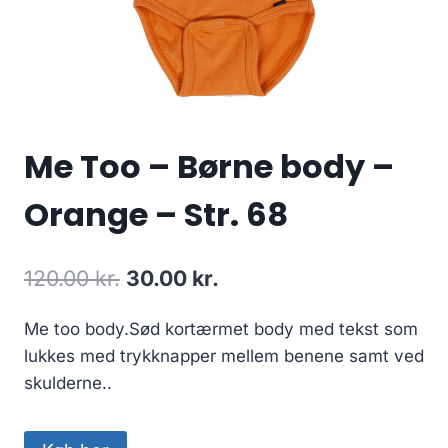
Me Too – Børne body –
Orange – Str. 68
Original
Current
120.00
kr.
30.00
kr.
price
price
Me too body.Sød kortærmet body med tekst som
was:
is:
lukkes med trykknapper mellem benene samt ved
120.00 kr..
30.00 kr..
skulderne..