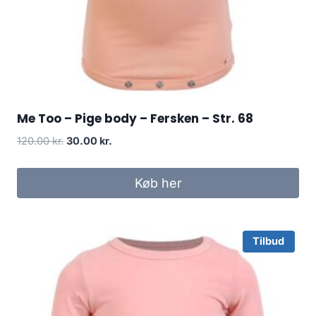
Me Too – Pige body – Fersken – Str. 68
Original
Current
120.00
kr.
30.00
kr.
price
price
was:
is:
Køb her
120.00 kr..
30.00 kr..
Tilbud