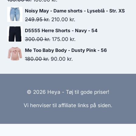
price
price
Noisy May - Dame shorts - Lyseblå - Str. XS
was:
is:
Original
Current
249.95
kr.
210.00
kr.
139.00 kr..
100.00 kr..
price
price
D5555 Herre Shorts - Navy - 54
was:
is:
Original
Current
300.00
kr.
175.00
kr.
249.95 kr..
210.00 kr..
price
price
Me Too Baby Body - Dusty Pink - 56
was:
is:
Original
Current
180.00
kr.
90.00
kr.
300.00 kr..
175.00 kr..
price
price
was:
is:
180.00 kr..
90.00 kr..
© 2026 Heya - Tøj til gode priser!
Vi henviser til affiliate links på siden.
Hjemmesider Til Salg
|
Hjemmeside Udvikling
|
Online