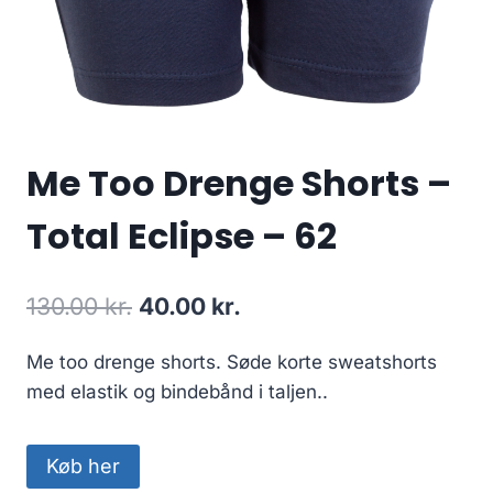
Me Too Drenge Shorts –
Total Eclipse – 62
Original
Current
130.00
kr.
40.00
kr.
price
price
Me too drenge shorts. Søde korte sweatshorts
was:
is:
med elastik og bindebånd i taljen..
130.00 kr..
40.00 kr..
Køb her