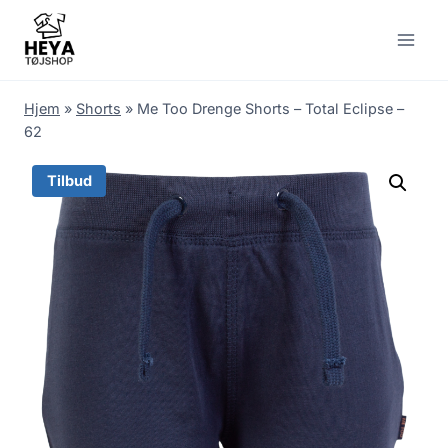
Skip
to
content
Hjem
»
Shorts
»
Me Too Drenge Shorts – Total Eclipse –
62
Tilbud