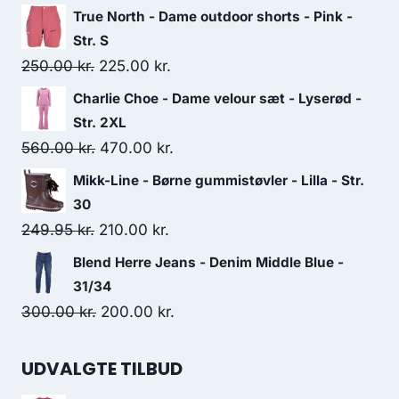
price
price
True North - Dame outdoor shorts - Pink -
was:
is:
Str. S
225.00 kr..
125.00 kr..
Original
Current
250.00
kr.
225.00
kr.
price
price
Charlie Choe - Dame velour sæt - Lyserød -
was:
is:
Str. 2XL
250.00 kr..
225.00 kr..
Original
Current
560.00
kr.
470.00
kr.
price
price
Mikk-Line - Børne gummistøvler - Lilla - Str.
was:
is:
30
560.00 kr..
470.00 kr..
Original
Current
249.95
kr.
210.00
kr.
price
price
Blend Herre Jeans - Denim Middle Blue -
was:
is:
31/34
249.95 kr..
210.00 kr..
Original
Current
300.00
kr.
200.00
kr.
price
price
was:
is:
UDVALGTE TILBUD
300.00 kr..
200.00 kr..