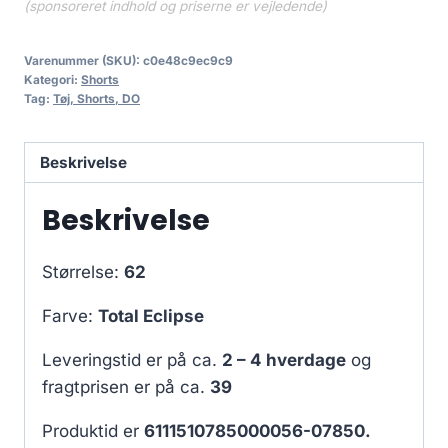
(sponsoreret indhold og priserne er vejledende)
Varenummer (SKU):
c0e48c9ec9c9
Kategori:
Shorts
Tag:
Tøj, Shorts, DO
Beskrivelse
Beskrivelse
Størrelse:
62
Farve:
Total Eclipse
Leveringstid er på ca.
2 – 4 hverdage
og
fragtprisen er på ca.
39
Produktid er
6111510785000056-07850.