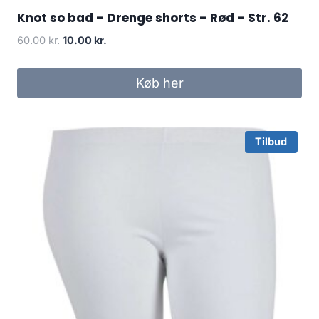
Knot so bad – Drenge shorts – Rød – Str. 62
Original
Current
60.00
kr.
10.00
kr.
price
price
was:
is:
Køb her
60.00 kr..
10.00 kr..
Tilbud