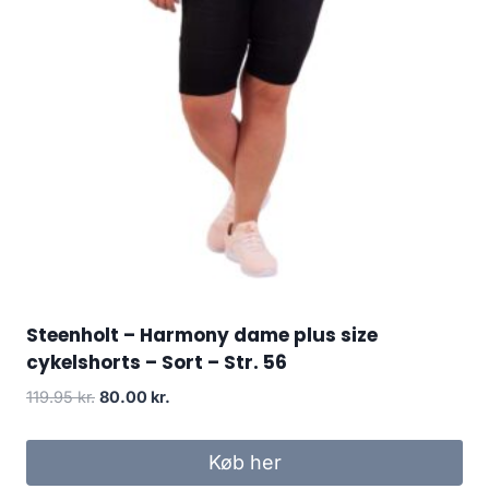
Steenholt – Harmony dame plus size
cykelshorts – Sort – Str. 56
Original
Current
119.95
kr.
80.00
kr.
price
price
was:
is:
Køb her
119.95 kr..
80.00 kr..