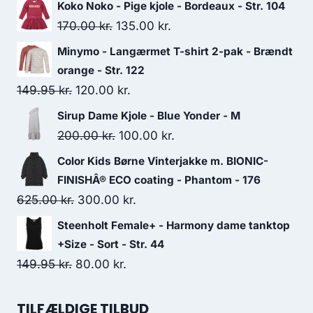
Koko Noko - Pige kjole - Bordeaux - Str. 104
Original
Current
170.00
kr.
135.00
kr.
price
price
Minymo - Langærmet T-shirt 2-pak - Brændt
was:
is:
orange - Str. 122
170.00 kr..
135.00 kr..
Original
Current
149.95
kr.
120.00
kr.
price
price
Sirup Dame Kjole - Blue Yonder - M
was:
is:
Original
Current
200.00
kr.
100.00
kr.
149.95 kr..
120.00 kr..
price
price
Color Kids Børne Vinterjakke m. BIONIC-
was:
is:
FINISHÂ® ECO coating - Phantom - 176
200.00 kr..
100.00 kr..
Original
Current
625.00
kr.
300.00
kr.
price
price
Steenholt Female+ - Harmony dame tanktop
was:
is:
+Size - Sort - Str. 44
625.00 kr..
300.00 kr..
Original
Current
149.95
kr.
80.00
kr.
price
price
was:
is:
TILFÆLDIGE TILBUD