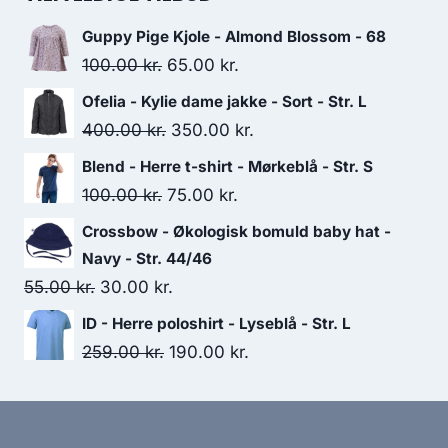
149.95 kr..
80.00 kr..
Guppy Pige Kjole - Almond Blossom - 68
Original
Current
100.00
kr.
65.00
kr.
price
price
Ofelia - Kylie dame jakke - Sort - Str. L
was:
is:
Original
Current
400.00
kr.
350.00
kr.
100.00 kr..
65.00 kr..
price
price
Blend - Herre t-shirt - Mørkeblå - Str. S
was:
is:
Original
Current
100.00
kr.
75.00
kr.
400.00 kr..
350.00 kr..
price
price
Crossbow - Økologisk bomuld baby hat -
was:
is:
Navy - Str. 44/46
100.00 kr..
75.00 kr..
Original
Current
55.00
kr.
30.00
kr.
price
price
ID - Herre poloshirt - Lyseblå - Str. L
was:
is:
Original
Current
259.00
kr.
190.00
kr.
55.00 kr..
30.00 kr..
price
price
was:
is:
259.00 kr..
190.00 kr..