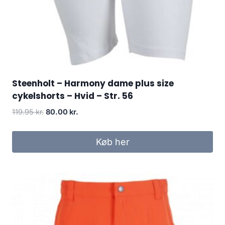
Steenholt – Harmony dame plus size
cykelshorts – Hvid – Str. 56
Original
Current
119.95
kr.
80.00
kr.
price
price
was:
is:
Køb her
119.95 kr..
80.00 kr..