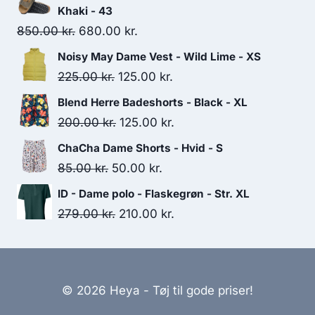
Khaki - 43
Original
Current
850.00
kr.
680.00
kr.
price
price
Noisy May Dame Vest - Wild Lime - XS
was:
is:
Original
Current
225.00
kr.
125.00
kr.
850.00 kr..
680.00 kr..
price
price
Blend Herre Badeshorts - Black - XL
was:
is:
Original
Current
200.00
kr.
125.00
kr.
225.00 kr..
125.00 kr..
price
price
ChaCha Dame Shorts - Hvid - S
was:
is:
Original
Current
85.00
kr.
50.00
kr.
200.00 kr..
125.00 kr..
price
price
ID - Dame polo - Flaskegrøn - Str. XL
was:
is:
Original
Current
279.00
kr.
210.00
kr.
85.00 kr..
50.00 kr..
price
price
was:
is:
279.00 kr..
210.00 kr..
© 2026 Heya - Tøj til gode priser!