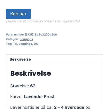
Køb her
(sponsoreret indhold og priserne er vejledende)
Varenummer (SKU):
8a3c3220d9c6
Kategori:
Leggings
Tag:
Tøj, Leggings, DO
Beskrivelse
Beskrivelse
Størrelse:
62
Farve:
Lavender Frost
Leveringstid er på ca.
2 – 4 hverdage
og