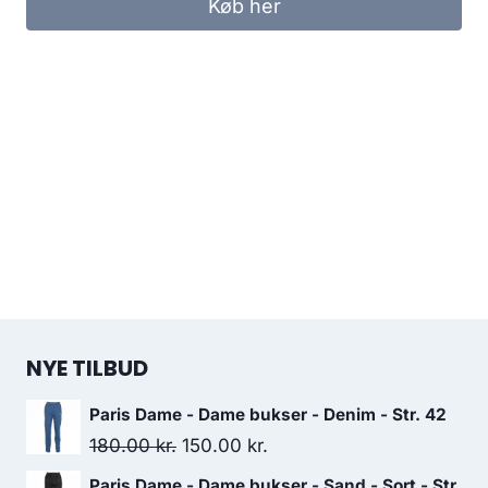
Køb her
120.00 kr..
100.00 kr..
NYE TILBUD
Paris Dame - Dame bukser - Denim - Str. 42
Original
Current
180.00
kr.
150.00
kr.
price
price
Paris Dame - Dame bukser - Sand - Sort - Str.