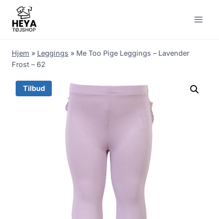
Skip
to
content
Hjem
»
Leggings
»
Me Too Pige Leggings – Lavender
Frost – 62
Tilbud