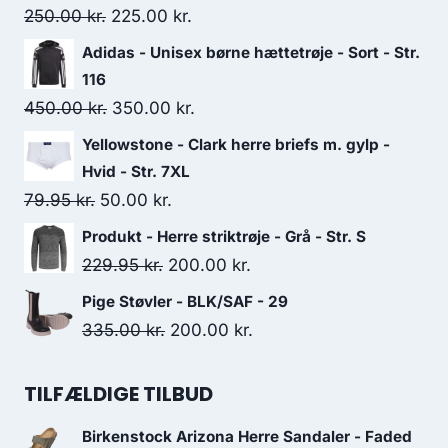
Original
Current
250.00
kr.
225.00
kr.
price
price
Adidas - Unisex børne hættetrøje - Sort - Str.
was:
is:
116
250.00 kr..
225.00 kr..
Original
Current
450.00
kr.
350.00
kr.
price
price
Yellowstone - Clark herre briefs m. gylp -
was:
is:
Hvid - Str. 7XL
450.00 kr..
350.00 kr..
Original
Current
79.95
kr.
50.00
kr.
price
price
Produkt - Herre striktrøje - Grå - Str. S
was:
is:
Original
Current
229.95
kr.
200.00
kr.
79.95 kr..
50.00 kr..
price
price
Pige Støvler - BLK/SAF - 29
was:
is:
Original
Current
335.00
kr.
200.00
kr.
229.95 kr..
200.00 kr..
price
price
was:
is:
TILFÆLDIGE TILBUD
335.00 kr..
200.00 kr..
Birkenstock Arizona Herre Sandaler - Faded