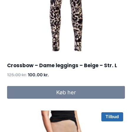
Crossbow – Dame leggings – Beige – Str. L
Original
Current
125.00
kr.
100.00
kr.
price
price
was:
is:
Køb her
125.00 kr..
100.00 kr..
Tilbud