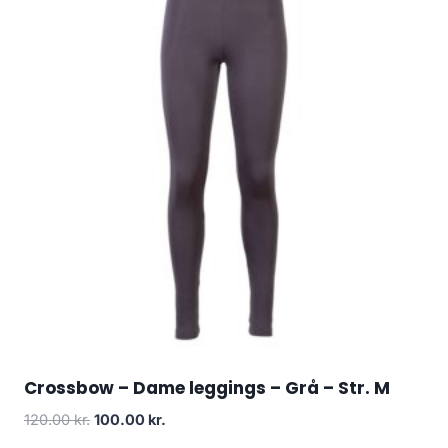
Crossbow – Dame leggings – Grå – Str. M
Original
Current
120.00
kr.
100.00
kr.
price
price