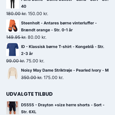
was:
is:
40
180.00 kr..
150.00 kr..
Original
Current
180.00
kr.
150.00
kr.
price
price
Steenholt - Antares børne vinterluffer -
was:
is:
Brændt orange - Str. 0-1 år
180.00 kr..
150.00 kr..
Original
Current
149.95
kr.
80.00
kr.
price
price
ID - Klassisk børne T-shirt - Kongeblå - Str.
was:
is:
2-3 år
149.95 kr..
80.00 kr..
Original
Current
99.00
kr.
75.00
kr.
price
price
Noisy May Dame Striktrøje - Pearled Ivory - M
was:
is:
Original
Current
350.00
kr.
175.00
kr.
99.00 kr..
75.00 kr..
price
price
was:
is:
UDVALGTE TILBUD
350.00 kr..
175.00 kr..
D5555 - Drayton +size herre shorts - Sort -
Str. 6XL