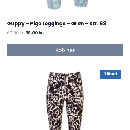
Guppy – Pige Leggings – Grøn – Str. 68
Original
Current
60.00
kr.
35.00
kr.
price
price
was:
is:
Køb her
60.00 kr..
35.00 kr..
Tilbud