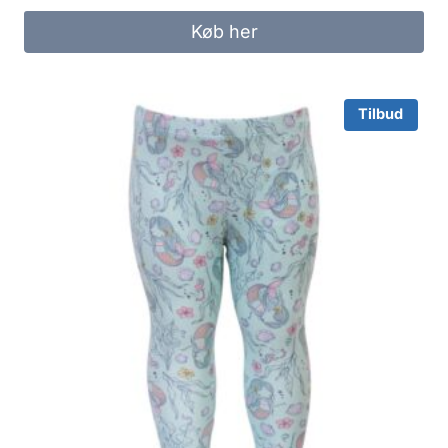
was:
is:
Køb her
120.00 kr..
100.00 kr..
Tilbud