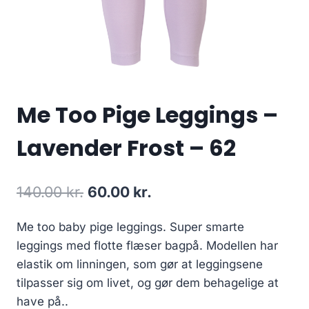
Me Too Pige Leggings –
Lavender Frost – 62
Original
Current
140.00
kr.
60.00
kr.
price
price
Me too baby pige leggings. Super smarte
was:
is:
leggings med flotte flæser bagpå. Modellen har
140.00 kr..
60.00 kr..
elastik om linningen, som gør at leggingsene
tilpasser sig om livet, og gør dem behagelige at
have på..