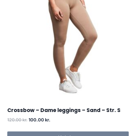
Crossbow – Dame leggings – Sand – Str. S
Original
Current
120.00
kr.
100.00
kr.
price
price
was:
is: