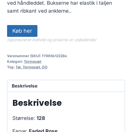
ved håndleddet. Bukserne har elastik i taljen
samt ribkant ved anklerne..
Køb her
(sponsoreret indhold og priserne er vejledende)
Varenummer (SKU):
f7965b12228e
Kategori:
Termosæt
Tag:
Tøj, Termosæt, DO
Beskrivelse
Beskrivelse
Størrelse:
128
Farve:
Faded Rose