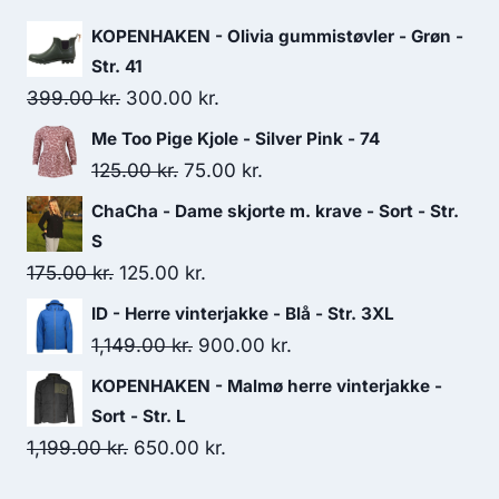
300.00 kr..
250.00 kr..
KOPENHAKEN - Olivia gummistøvler - Grøn -
Str. 41
Original
Current
399.00
kr.
300.00
kr.
price
price
Me Too Pige Kjole - Silver Pink - 74
was:
is:
Original
Current
125.00
kr.
75.00
kr.
399.00 kr..
300.00 kr..
price
price
ChaCha - Dame skjorte m. krave - Sort - Str.
was:
is:
S
125.00 kr..
75.00 kr..
Original
Current
175.00
kr.
125.00
kr.
price
price
ID - Herre vinterjakke - Blå - Str. 3XL
was:
is:
Original
Current
1,149.00
kr.
900.00
kr.
175.00 kr..
125.00 kr..
price
price
KOPENHAKEN - Malmø herre vinterjakke -
was:
is:
Sort - Str. L
1,149.00 kr..
900.00 kr..
Original
Current
1,199.00
kr.
650.00
kr.
price
price