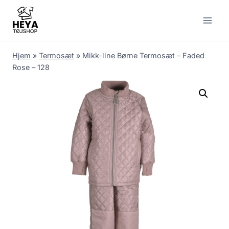
Skip
to
content
Hjem
»
Termosæt
»
Mikk-line Børne Termosæt – Faded
Rose – 128