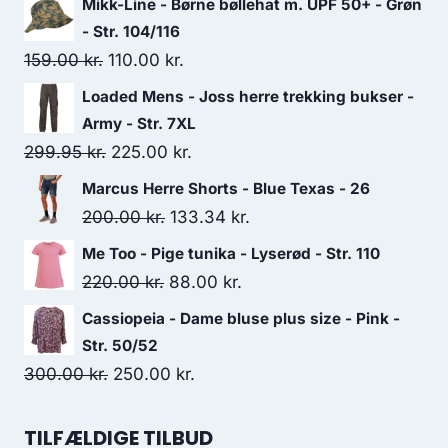
Mikk-Line - Børne bøllehat m. UPF 50+ - Grøn
- Str. 104/116
Original
Current
159.00
kr.
110.00
kr.
price
price
Loaded Mens - Joss herre trekking bukser -
was:
is:
Army - Str. 7XL
159.00 kr..
110.00 kr..
Original
Current
299.95
kr.
225.00
kr.
price
price
Marcus Herre Shorts - Blue Texas - 26
was:
is:
Original
Current
200.00
kr.
133.34
kr.
299.95 kr..
225.00 kr..
price
price
Me Too - Pige tunika - Lyserød - Str. 110
was:
is:
Original
Current
220.00
kr.
88.00
kr.
200.00 kr..
133.34 kr..
price
price
Cassiopeia - Dame bluse plus size - Pink -
was:
is:
Str. 50/52
220.00 kr..
88.00 kr..
Original
Current
300.00
kr.
250.00
kr.
price
price
was:
is:
TILFÆLDIGE TILBUD