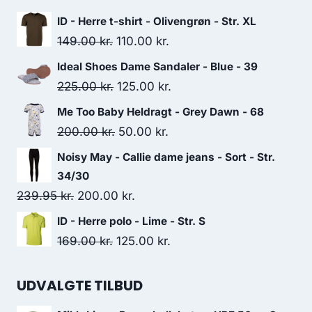
ID - Herre t-shirt - Olivengrøn - Str. XL
Original
Current
149.00
kr.
110.00
kr.
price
price
Ideal Shoes Dame Sandaler - Blue - 39
was:
is:
Original
Current
225.00
kr.
125.00
kr.
149.00 kr..
110.00 kr..
price
price
Me Too Baby Heldragt - Grey Dawn - 68
was:
is:
Original
Current
200.00
kr.
50.00
kr.
225.00 kr..
125.00 kr..
price
price
Noisy May - Callie dame jeans - Sort - Str.
was:
is:
34/30
200.00 kr..
50.00 kr..
Original
Current
239.95
kr.
200.00
kr.
price
price
ID - Herre polo - Lime - Str. S
was:
is:
Original
Current
169.00
kr.
125.00
kr.
239.95 kr..
200.00 kr..
price
price
was:
is:
UDVALGTE TILBUD
169.00 kr..
125.00 kr..