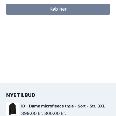
Køb her
NYE TILBUD
ID - Dame microfleece trøje - Sort - Str. 3XL
Original
Current
399.00
kr.
300.00
kr.