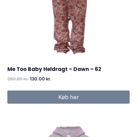
Me Too Baby Heldragt – Dawn – 62
Original
Current
260.00
kr.
130.00
kr.
price
price
was:
is:
Køb her
260.00 kr..
130.00 kr..