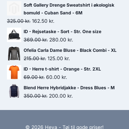
95.00 kr..
80.00 kr..
Soft Gallery Drenge Sweatshirt i økologisk
bomuld - Cuban Sand - 6M
Original
Current
325.00
kr.
162.50
kr.
price
price
ID - Rejsetaske - Sort - Str. One size
was:
is:
Original
Current
369.00
kr.
280.00
kr.
325.00 kr..
162.50 kr..
price
price
Ofelia Carla Dame Bluse - Black Combi - XL
was:
is:
Original
Current
215.00
kr.
125.00
kr.
369.00 kr..
280.00 kr..
price
price
ID - Herre t-shirt - Orange - Str. 2XL
was:
is:
Original
Current
69.00
kr.
60.00
kr.
215.00 kr..
125.00 kr..
price
price
Blend Herre Hybridjakke - Dress Blues - M
was:
is:
Original
Current
350.00
kr.
200.00
kr.
69.00 kr..
60.00 kr..
price
price
was:
is:
350.00 kr..
200.00 kr..
© 2026 Heya - Tøj til gode priser!