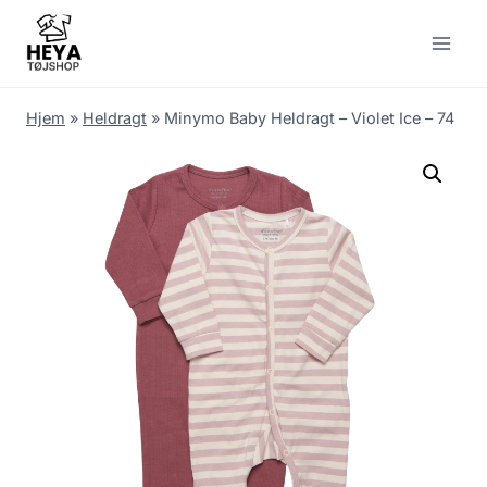
Skip
to
content
Hjem
»
Heldragt
»
Minymo Baby Heldragt – Violet Ice – 74