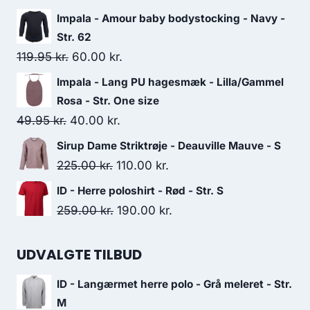
price
price
Impala - Amour baby bodystocking - Navy -
was:
is:
Str. 62
399.00 kr..
300.00 kr..
Original
Current
119.95
kr.
60.00
kr.
price
price
Impala - Lang PU hagesmæk - Lilla/Gammel
was:
is:
Rosa - Str. One size
119.95 kr..
60.00 kr..
Original
Current
49.95
kr.
40.00
kr.
price
price
Sirup Dame Striktrøje - Deauville Mauve - S
was:
is:
Original
Current
225.00
kr.
110.00
kr.
49.95 kr..
40.00 kr..
price
price
ID - Herre poloshirt - Rød - Str. S
was:
is:
Original
Current
259.00
kr.
190.00
kr.
225.00 kr..
110.00 kr..
price
price
was:
is:
UDVALGTE TILBUD
259.00 kr..
190.00 kr..
ID - Langærmet herre polo - Grå meleret - Str.
M