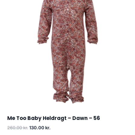
Me Too Baby Heldragt – Dawn – 56
Original
Current
260.00
kr.
130.00
kr.
price
price