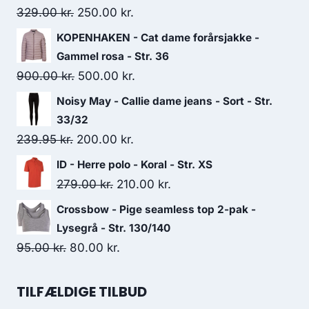
Original
Current
329.00
kr.
250.00
kr.
price
price
KOPENHAKEN - Cat dame forårsjakke -
was:
is:
Gammel rosa - Str. 36
329.00 kr..
250.00 kr..
Original
Current
900.00
kr.
500.00
kr.
price
price
Noisy May - Callie dame jeans - Sort - Str.
was:
is:
33/32
900.00 kr..
500.00 kr..
Original
Current
239.95
kr.
200.00
kr.
price
price
ID - Herre polo - Koral - Str. XS
was:
is:
Original
Current
279.00
kr.
210.00
kr.
239.95 kr..
200.00 kr..
price
price
Crossbow - Pige seamless top 2-pak -
was:
is:
Lysegrå - Str. 130/140
279.00 kr..
210.00 kr..
Original
Current
95.00
kr.
80.00
kr.
price
price
was:
is:
TILFÆLDIGE TILBUD