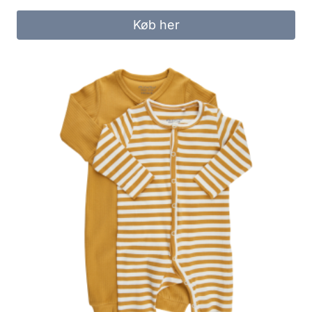
was:
is:
Køb her
260.00 kr..
130.00 kr..