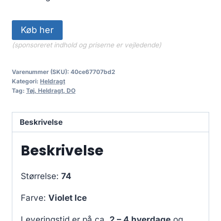
Køb her
(sponsoreret indhold og priserne er vejledende)
Varenummer (SKU):
40ce67707bd2
Kategori:
Heldragt
Tag:
Tøj, Heldragt, DO
Beskrivelse
Beskrivelse
Størrelse:
74
Farve:
Violet Ice
Leveringstid er på ca.
2 – 4 hverdage
og