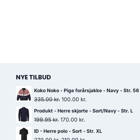
NYE TILBUD
Koko Noko - Pige forårsjakke - Navy - Str. 56
Original
Current
335.00
kr.
100.00
kr.
price
price
Produkt - Herre skjorte - Sort/Navy - Str. L
was:
is:
Original
Current
199.95
kr.
170.00
kr.
335.00 kr..
100.00 kr..
price
price
ID - Herre polo - Sort - Str. XL
was:
is:
Original
Current