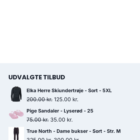
UDVALGTE TILBUD
Elka Herre Skiundertrøje - Sort - 5XL
Original
Current
200.00
kr.
125.00
kr.
price
price
Pige Sandaler - Lyserød - 25
was:
is:
Original
Current
75.00
kr.
35.00
kr.
200.00 kr..
125.00 kr..
price
price
True North - Dame bukser - Sort - Str. M
was:
is:
Original
Current