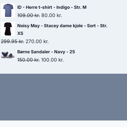
price
price
ID - Herre t-shirt - Indigo - Str. M
was:
is:
Original
Current
109.00
kr.
80.00
kr.
180.00 kr..
80.00 kr..
price
price
Noisy May - Stacey dame kjole - Sort - Str.
was:
is:
XS
109.00 kr..
80.00 kr..
Original
Current
299.95
kr.
270.00
kr.
price
price
Børne Sandaler - Navy - 25
was:
is:
Original
Current
150.00
kr.
100.00
kr.
299.95 kr..
270.00 kr..
price
price
was:
is:
150.00 kr..
100.00 kr..