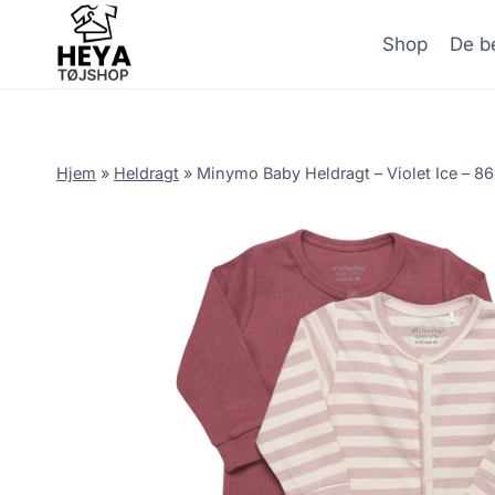
Skip
to
Shop
De be
content
Hjem
»
Heldragt
»
Minymo Baby Heldragt – Violet Ice – 86