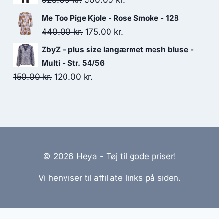
325.00
kr.
300.00
kr.
75.00 kr..
35.00 kr..
price
price
Me Too Pige Kjole - Rose Smoke - 128
was:
is:
Original
Current
440.00
kr.
175.00
kr.
325.00 kr..
300.00 kr..
price
price
ZbyZ - plus size langærmet mesh bluse -
was:
is:
Multi - Str. 54/56
440.00 kr..
175.00 kr..
Original
Current
150.00
kr.
120.00
kr.
price
price
was:
is:
150.00 kr..
120.00 kr..
© 2026 Heya - Tøj til gode priser!
Vi henviser til affiliate links på siden.