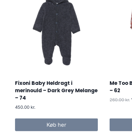
Fixoni Baby Heldragt i
Me Too 
merinould – Dark Grey Melange
– 62
– 74
260.00
kr.
450.00
kr.
Køb her