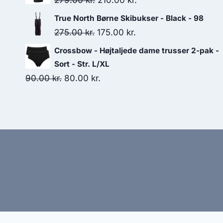
279.00
kr.
210.00
kr.
199.95 kr..
170.00 kr..
price
price
True North Børne Skibukser - Black - 98
was:
is:
Original
Current
275.00
kr.
175.00
kr.
279.00 kr..
210.00 kr..
price
price
Crossbow - Højtaljede dame trusser 2-pak -
was:
is:
Sort - Str. L/XL
275.00 kr..
175.00 kr..
Original
Current
90.00
kr.
80.00
kr.
price
price
was:
is:
90.00 kr..
80.00 kr..