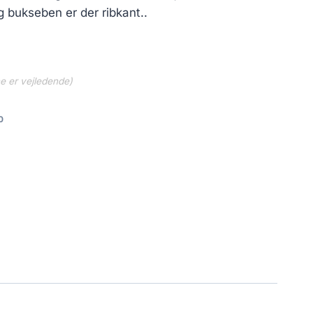
g bukseben er der ribkant..
ne er vejledende)
0