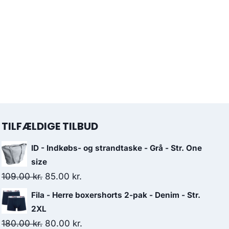
TILFÆLDIGE TILBUD
ID - Indkøbs- og strandtaske - Grå - Str. One
size
Original
Current
109.00
kr.
85.00
kr.
price
price
Fila - Herre boxershorts 2-pak - Denim - Str.
was:
is:
2XL
109.00 kr..
85.00 kr..
Original
Current
180.00
kr.
80.00
kr.