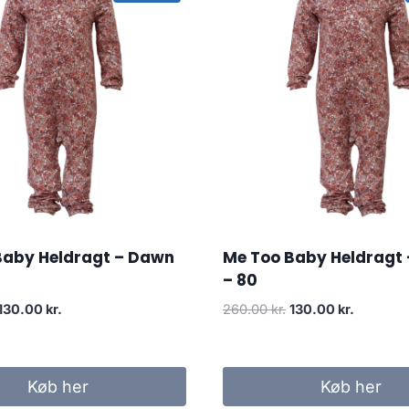
Baby Heldragt – Dawn
Me Too Baby Heldragt
– 80
Original
Current
Original
Current
130.00
kr.
260.00
kr.
130.00
kr.
price
price
price
price
was:
is:
was:
is:
260.00 kr..
130.00 kr..
260.00 kr..
130.00 kr
Køb her
Køb her