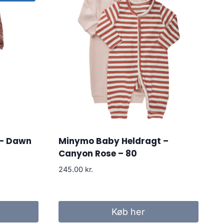
 – Dawn
Minymo Baby Heldragt –
Canyon Rose – 80
245.00
kr.
..
Køb her