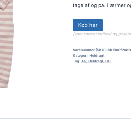
tage af og på. I ærmer o
Køb her
(sponsoreret indhold og priser
Varenummer (SKU):
bb19a0f2ae2
Kategori:
Heldragt
Tag:
Tøj, Heldragt, DO