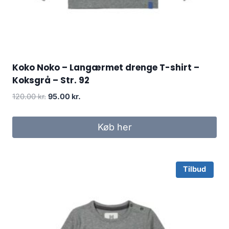
Koko Noko – Langærmet drenge T-shirt –
Koksgrå – Str. 92
Original
Current
120.00
kr.
95.00
kr.
price
price
was:
is:
Køb her
120.00 kr..
95.00 kr..
Tilbud