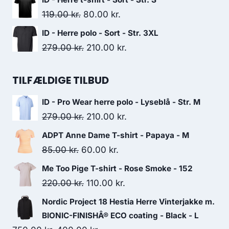
was:
is:
Original
Current
119.00
kr.
80.00
kr.
799.00 kr..
500.00 kr..
price
price
ID - Herre polo - Sort - Str. 3XL
was:
is:
Original
Current
279.00
kr.
210.00
kr.
119.00 kr..
80.00 kr..
price
price
was:
is:
TILFÆLDIGE TILBUD
279.00 kr..
210.00 kr..
ID - Pro Wear herre polo - Lyseblå - Str. M
Original
Current
279.00
kr.
210.00
kr.
price
price
ADPT Anne Dame T-shirt - Papaya - M
was:
is:
Original
Current
85.00
kr.
60.00
kr.
279.00 kr..
210.00 kr..
price
price
Me Too Pige T-shirt - Rose Smoke - 152
was:
is:
Original
Current
220.00
kr.
110.00
kr.
85.00 kr..
60.00 kr..
price
price
Nordic Project 18 Hestia Herre Vinterjakke m.
was:
is:
BIONIC-FINISHÂ® ECO coating - Black - L
220.00 kr..
110.00 kr..