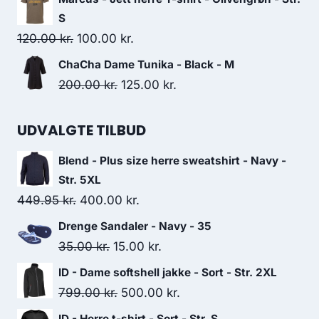
was:
is:
S
359.95 kr..
300.00 kr..
Original
Current
120.00
kr.
100.00
kr.
price
price
ChaCha Dame Tunika - Black - M
was:
is:
Original
Current
200.00
kr.
125.00
kr.
120.00 kr..
100.00 kr..
price
price
was:
is:
UDVALGTE TILBUD
200.00 kr..
125.00 kr..
Blend - Plus size herre sweatshirt - Navy -
Str. 5XL
Original
Current
449.95
kr.
400.00
kr.
price
price
Drenge Sandaler - Navy - 35
was:
is:
Original
Current
35.00
kr.
15.00
kr.
449.95 kr..
400.00 kr..
price
price
ID - Dame softshell jakke - Sort - Str. 2XL
was:
is:
Original
Current
799.00
kr.
500.00
kr.
35.00 kr..
15.00 kr..
price
price
ID - Herre t-shirt - Sort - Str. S