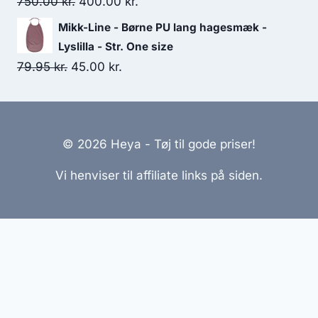
Original
Current
750.00
kr.
400.00
kr.
price
price
Mikk-Line - Børne PU lang hagesmæk -
was:
is:
Lyslilla - Str. One size
750.00 kr..
400.00 kr..
Original
Current
79.95
kr.
45.00
kr.
price
price
was:
is:
79.95 kr..
45.00 kr..
© 2026 Heya - Tøj til gode priser!
Vi henviser til affiliate links på siden.
Hjemmesider Til Salg
|
Hjemmeside Udvikling
|
Online
Tilbud
Denne side kan være skabt med AI! Indholdet er
genereret med henblik på at informere og inspirere,