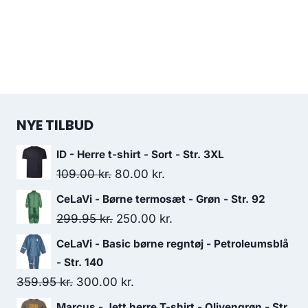
NYE TILBUD
ID - Herre t-shirt - Sort - Str. 3XL
Original
Current
109.00
kr.
80.00
kr.
price
price
CeLaVi - Børne termosæt - Grøn - Str. 92
was:
is:
Original
Current
299.95
kr.
250.00
kr.
109.00 kr..
80.00 kr..
price
price
CeLaVi - Basic børne regntøj - Petroleumsblå
was:
is:
- Str. 140
299.95 kr..
250.00 kr..
Original
Current
359.95
kr.
300.00
kr.
price
price
Marcus - Jett herre T-shirt - Olivengrøn - Str.