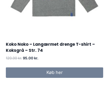
Koko Noko – Langærmet drenge T-shirt –
Koksgrå – Str. 74
Original
Current
120.00
kr.
95.00
kr.
price
price
was:
is:
Køb her
120.00 kr..
95.00 kr..