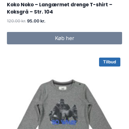
Koko Noko – Langærmet drenge T-shirt –
Koksgrå – Str. 104
Original
Current
120.00
kr.
95.00
kr.
price
price
was:
is:
Køb her
120.00 kr..
95.00 kr..
Tilbud