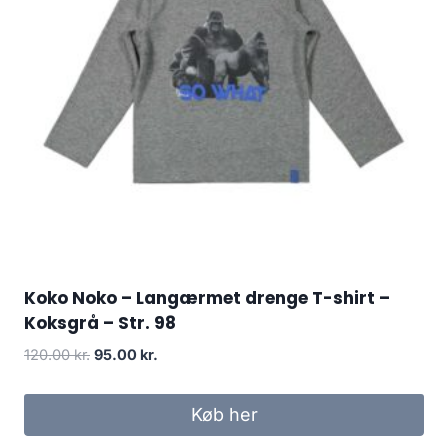
Koko Noko – Langærmet drenge T-shirt –
Koksgrå – Str. 98
Original
Current
120.00
kr.
95.00
kr.
price
price
was:
is:
Køb her
120.00 kr..
95.00 kr..