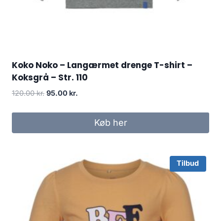
Koko Noko – Langærmet drenge T-shirt –
Koksgrå – Str. 110
Original
Current
120.00
kr.
95.00
kr.
price
price
was:
is:
Køb her
120.00 kr..
95.00 kr..
Tilbud