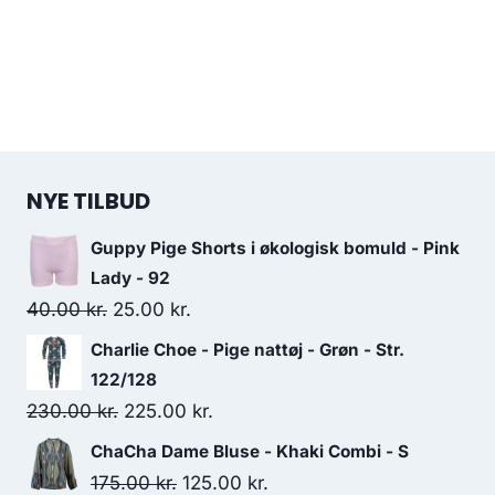
NYE TILBUD
Guppy Pige Shorts i økologisk bomuld - Pink
Lady - 92
Original
Current
40.00
kr.
25.00
kr.
price
price
Charlie Choe - Pige nattøj - Grøn - Str.
was:
is:
122/128
40.00 kr..
25.00 kr..
Original
Current
230.00
kr.
225.00
kr.
price
price
ChaCha Dame Bluse - Khaki Combi - S
was:
is:
Original
Current
175.00
kr.
125.00
kr.