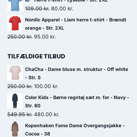
was:
is:
Original
Current
109.00
kr.
80.00
kr.
275.00 kr..
150.00 kr..
price
price
Nordic Apparel - Liam herre t-shirt - Brændt
was:
is:
orange - Str. 2XL
109.00 kr..
80.00 kr..
Original
Current
250.00
kr.
95.00
kr.
price
price
was:
is:
TILFÆLDIGE TILBUD
250.00 kr..
95.00 kr..
ChaCha - Dame bluse m. struktur - Off white
- Str. S
Original
Current
250.00
kr.
100.00
kr.
price
price
Color Kids - Børne regntøj sæt m. for - Navy -
was:
is:
Str. 80
250.00 kr..
100.00 kr..
Original
Current
549.95
kr.
480.00
kr.
price
price
Kopenhaken Fame Dame Overgangsjakke -
was:
is:
Cocoa - 38