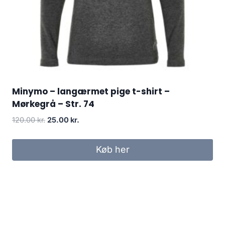
Minymo – langærmet pige t-shirt –
Mørkegrå – Str. 74
Original
Current
120.00
kr.
25.00
kr.
price
price
was:
is:
Køb her
120.00 kr..
25.00 kr..