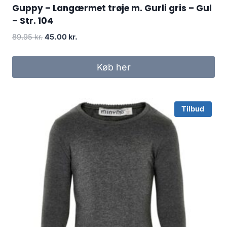
Guppy – Langærmet trøje m. Gurli gris – Gul
– Str. 104
Original
Current
89.95
kr.
45.00
kr.
price
price
was:
is:
Køb her
89.95 kr..
45.00 kr..
Tilbud