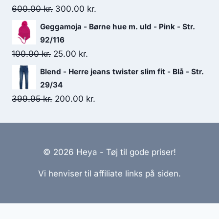
549.95 kr..
480.00 kr..
Original
Current
600.00
kr.
300.00
kr.
price
price
Geggamoja - Børne hue m. uld - Pink - Str.
was:
is:
92/116
600.00 kr..
300.00 kr..
Original
Current
100.00
kr.
25.00
kr.
price
price
Blend - Herre jeans twister slim fit - Blå - Str.
was:
is:
29/34
100.00 kr..
25.00 kr..
Original
Current
399.95
kr.
200.00
kr.
price
price
was:
is:
399.95 kr..
200.00 kr..
© 2026 Heya - Tøj til gode priser!
Vi henviser til affiliate links på siden.