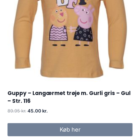
Guppy – Langærmet trøje m. Gurli gris – Gul
– Str. 116
Original
Current
89.95
kr.
45.00
kr.
price
price
was:
is:
Køb her
89.95 kr..
45.00 kr..