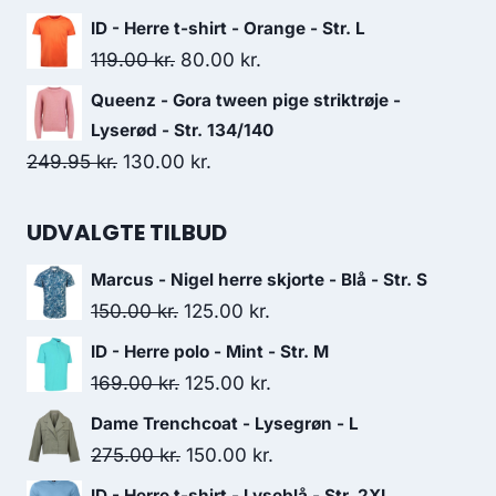
230.00 kr..
225.00 kr..
price
price
ID - Herre t-shirt - Orange - Str. L
was:
is:
Original
Current
119.00
kr.
80.00
kr.
175.00 kr..
125.00 kr..
price
price
Queenz - Gora tween pige striktrøje -
was:
is:
Lyserød - Str. 134/140
119.00 kr..
80.00 kr..
Original
Current
249.95
kr.
130.00
kr.
price
price
was:
is:
UDVALGTE TILBUD
249.95 kr..
130.00 kr..
Marcus - Nigel herre skjorte - Blå - Str. S
Original
Current
150.00
kr.
125.00
kr.
price
price
ID - Herre polo - Mint - Str. M
was:
is:
Original
Current
169.00
kr.
125.00
kr.
150.00 kr..
125.00 kr..
price
price
Dame Trenchcoat - Lysegrøn - L
was:
is:
Original
Current
275.00
kr.
150.00
kr.
169.00 kr..
125.00 kr..
price
price
ID - Herre t-shirt - Lyseblå - Str. 2XL