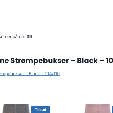
sen er på ca.
39
e Strømpebukser – Black – 10
ømpebukser – Black – 104/110
.
Tilbud