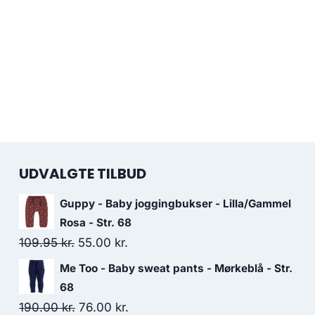
UDVALGTE TILBUD
Guppy - Baby joggingbukser - Lilla/Gammel
Rosa - Str. 68
Original
Current
109.95
kr.
55.00
kr.
price
price
Me Too - Baby sweat pants - Mørkeblå - Str.
was:
is:
68
109.95 kr..
55.00 kr..
Original
Current
190.00
kr.
76.00
kr.