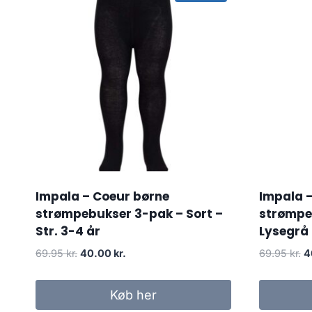
Impala – Coeur børne
Impala 
strømpebukser 3-pak – Sort –
strømpe
Str. 3-4 år
Lysegrå 
Original
Current
Or
69.95
kr.
40.00
kr.
69.95
kr.
4
price
price
p
was:
is:
w
Køb her
69.95 kr..
40.00 kr..
69