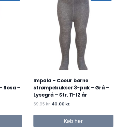
Impala – Coeur børne
– Rosa –
strømpebukser 3-pak – Grå –
Lysegrå – Str. 11-12 år
Original
Current
69.95
kr.
40.00
kr.
price
price
was:
is:
Køb her
69.95 kr..
40.00 kr..