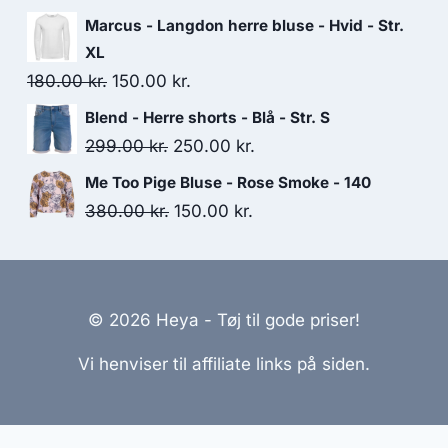
price
price
Marcus - Langdon herre bluse - Hvid - Str.
was:
is:
XL
190.00 kr..
76.00 kr..
Original
Current
180.00
kr.
150.00
kr.
price
price
Blend - Herre shorts - Blå - Str. S
was:
is:
Original
Current
299.00
kr.
250.00
kr.
180.00 kr..
150.00 kr..
price
price
Me Too Pige Bluse - Rose Smoke - 140
was:
is:
Original
Current
380.00
kr.
150.00
kr.
299.00 kr..
250.00 kr..
price
price
was:
is:
380.00 kr..
150.00 kr..
© 2026 Heya - Tøj til gode priser!
Vi henviser til affiliate links på siden.