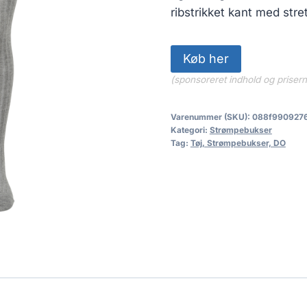
ribstrikket kant med stre
Køb her
(sponsoreret indhold og priser
Varenummer (SKU):
088f990927
Kategori:
Strømpebukser
Tag:
Tøj, Strømpebukser, DO