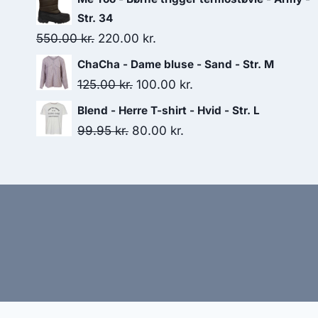
was:
is:
Str. 34
200.00 kr..
125.00 kr..
Original
Current
550.00
kr.
220.00
kr.
price
price
ChaCha - Dame bluse - Sand - Str. M
was:
is:
Original
Current
125.00
kr.
100.00
kr.
550.00 kr..
220.00 kr..
price
price
Blend - Herre T-shirt - Hvid - Str. L
was:
is:
Original
Current
99.95
kr.
80.00
kr.
125.00 kr..
100.00 kr..
price
price
was:
is:
99.95 kr..
80.00 kr..