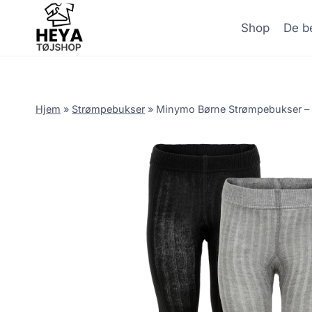
Skip
to
Shop
De be
content
Hjem
»
Strømpebukser
»
Minymo Børne Strømpebukser – B