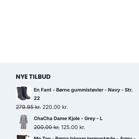
NYE TILBUD
En Fant - Børne gummistøvler - Navy - Str.
22
Original
Current
279.95
kr.
220.00
kr.
price
price
ChaCha Dame Kjole - Grey - L
was:
is:
Original
Current
200.00
kr.
125.00
kr.
279.95 kr..
220.00 kr..
price
price
Me Too - Børne trigger termostøvle - Army -