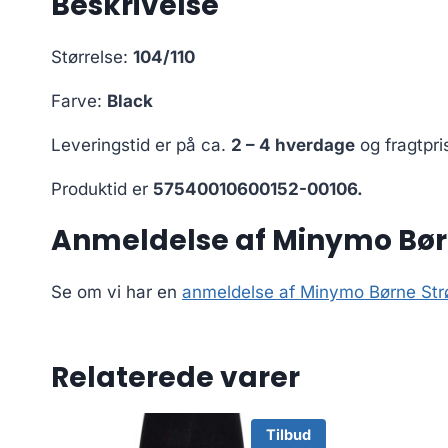
Beskrivelse
Størrelse:
104/110
Farve:
Black
Leveringstid er på ca.
2 – 4 hverdage
og fragtpri
Produktid er
57540010600152-00106.
Anmeldelse af Minymo Børn
Se om vi har en
anmeldelse af Minymo Børne Str
Relaterede varer
Tilbud