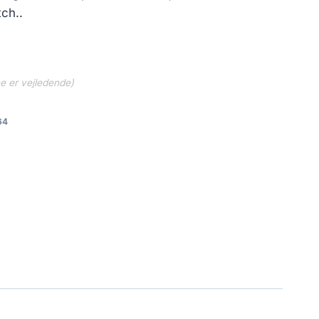
tch..
ne er vejledende)
64