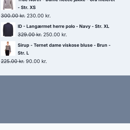
was:
is:
- Str. XS
125.00 kr..
75.00 kr..
Original
Current
300.00
kr.
230.00
kr.
price
price
ID - Langærmet herre polo - Navy - Str. XL
was:
is:
Original
Current
329.00
kr.
250.00
kr.
300.00 kr..
230.00 kr..
price
price
Sirup - Ternet dame viskose bluse - Brun -
was:
is:
Str. L
329.00 kr..
250.00 kr..
Original
Current
225.00
kr.
90.00
kr.
price
price
was:
is:
225.00 kr..
90.00 kr..