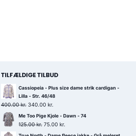
TILFÆLDIGE TILBUD
Cassiopeia - Plus size dame strik cardigan -
Lilla - Str. 46/48
Original
Current
400.00
kr.
340.00
kr.
price
price
Me Too Pige Kjole - Dawn - 74
was:
is:
Original
Current
125.00
kr.
75.00
kr.
400.00 kr..
340.00 kr..
price
price
True North - Dame fleece jakke - Grå meleret