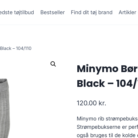
dste tøjtilbud
Bestseller
Find dit tøj brand
Artikle
lack – 104/110
Minymo Bør
Black – 104/
120.00
kr.
Minymo rib strømpebukser
Strømpebukserne er perfe
også bruges til de kolde 