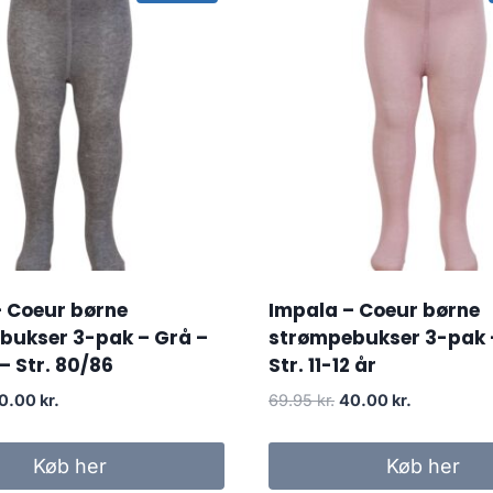
– Coeur børne
Impala – Coeur børne
bukser 3-pak – Grå –
strømpebukser 3-pak 
– Str. 80/86
Str. 11-12 år
iginal
Current
Original
Current
0.00
kr.
69.95
kr.
40.00
kr.
rice
price
price
price
as:
is:
was:
is:
Køb her
Køb her
.95 kr..
40.00 kr..
69.95 kr..
40.00 kr..