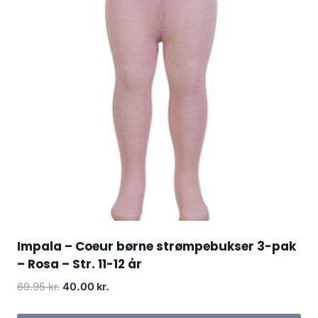
Impala – Coeur børne strømpebukser 3-pak
– Rosa – Str. 11-12 år
Original
Current
69.95
kr.
40.00
kr.
price
price