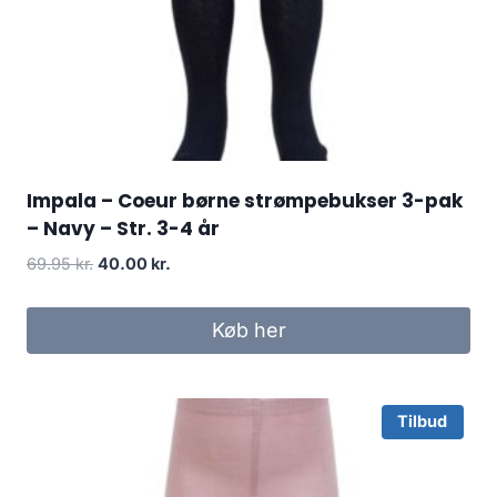
Impala – Coeur børne strømpebukser 3-pak
– Navy – Str. 3-4 år
Original
Current
69.95
kr.
40.00
kr.
price
price
was:
is:
Køb her
69.95 kr..
40.00 kr..
Tilbud