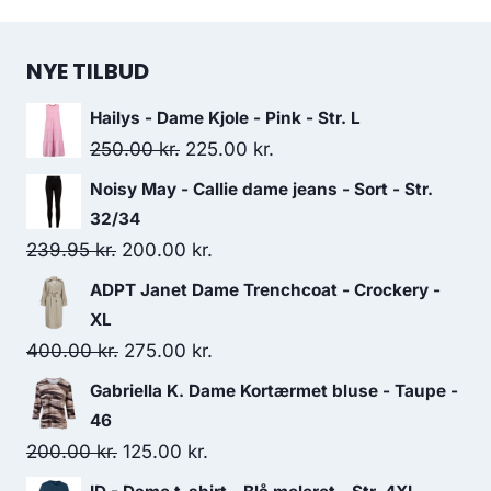
NYE TILBUD
Hailys - Dame Kjole - Pink - Str. L
Original
Current
250.00
kr.
225.00
kr.
price
price
Noisy May - Callie dame jeans - Sort - Str.
was:
is:
32/34
250.00 kr..
225.00 kr..
Original
Current
239.95
kr.
200.00
kr.
price
price
ADPT Janet Dame Trenchcoat - Crockery -
was:
is:
XL
239.95 kr..
200.00 kr..
Original
Current
400.00
kr.
275.00
kr.
price
price
Gabriella K. Dame Kortærmet bluse - Taupe -
was:
is:
46
400.00 kr..
275.00 kr..
Original
Current
200.00
kr.
125.00
kr.
price
price