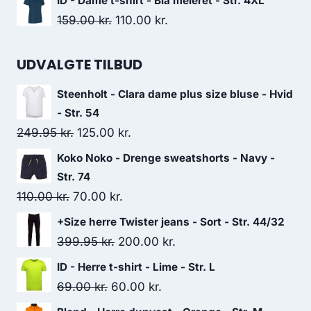
ID - Dame t-shirt - Blå meleret - Str. 4XL
was:
is:
Original
Current
159.00
kr.
110.00
kr.
200.00 kr..
125.00 kr..
price
price
was:
is:
UDVALGTE TILBUD
159.00 kr..
110.00 kr..
Steenholt - Clara dame plus size bluse - Hvid
- Str. 54
Original
Current
249.95
kr.
125.00
kr.
price
price
Koko Noko - Drenge sweatshorts - Navy -
was:
is:
Str. 74
249.95 kr..
125.00 kr..
Original
Current
110.00
kr.
70.00
kr.
price
price
+Size herre Twister jeans - Sort - Str. 44/32
was:
is:
Original
Current
399.95
kr.
200.00
kr.
110.00 kr..
70.00 kr..
price
price
ID - Herre t-shirt - Lime - Str. L
was:
is:
Original
Current
69.00
kr.
60.00
kr.
399.95 kr..
200.00 kr..
price
price