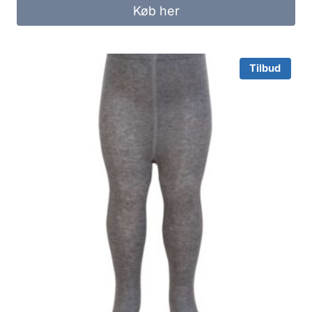
was:
is:
Køb her
69.95 kr..
40.00 kr..
Tilbud