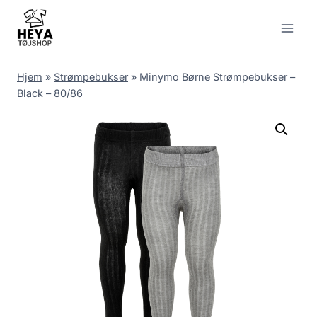
Skip
to
content
Hjem
»
Strømpebukser
»
Minymo Børne Strømpebukser –
Black – 80/86