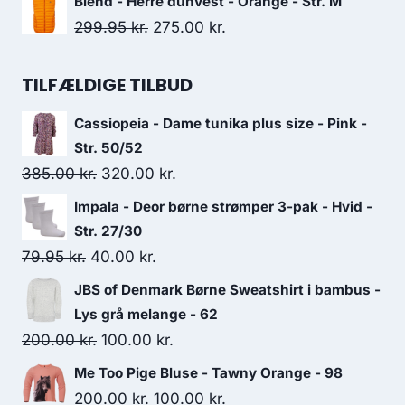
Blend - Herre dunvest - Orange - Str. M
was:
is:
Original
Current
299.95
kr.
275.00
kr.
69.00 kr..
60.00 kr..
price
price
was:
is:
TILFÆLDIGE TILBUD
299.95 kr..
275.00 kr..
Cassiopeia - Dame tunika plus size - Pink -
Str. 50/52
Original
Current
385.00
kr.
320.00
kr.
price
price
Impala - Deor børne strømper 3-pak - Hvid -
was:
is:
Str. 27/30
385.00 kr..
320.00 kr..
Original
Current
79.95
kr.
40.00
kr.
price
price
JBS of Denmark Børne Sweatshirt i bambus -
was:
is:
Lys grå melange - 62
79.95 kr..
40.00 kr..
Original
Current
200.00
kr.
100.00
kr.
price
price
Me Too Pige Bluse - Tawny Orange - 98
was:
is:
Original
Current
200.00
kr.
100.00
kr.