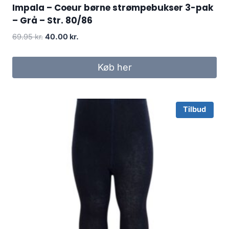
Impala – Coeur børne strømpebukser 3-pak
– Grå – Str. 80/86
Original
Current
69.95
kr.
40.00
kr.
price
price
was:
is:
Køb her
69.95 kr..
40.00 kr..
Tilbud