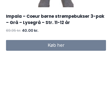
Impala – Coeur børne strømpebukser 3-pak
– Grå – Lysegrå – Str. 11-12 år
Original
Current
69.95
kr.
40.00
kr.
price
price
was:
is:
Køb her
69.95 kr..
40.00 kr..