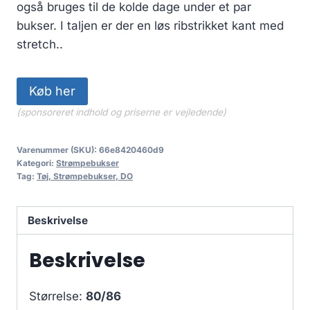
også bruges til de kolde dage under et par
bukser. I taljen er der en løs ribstrikket kant med
stretch..
Køb her
(sponsoreret indhold og priserne er vejledende)
Varenummer (SKU):
66e8420460d9
Kategori:
Strømpebukser
Tag:
Tøj, Strømpebukser, DO
Beskrivelse
Beskrivelse
Størrelse:
80/86