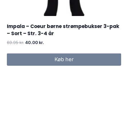
Impala – Coeur børne strømpebukser 3-pak
– Sort – Str. 3-4 år
Original
Current
69.95
kr.
40.00
kr.
price
price
was:
is:
Køb her
69.95 kr..
40.00 kr..