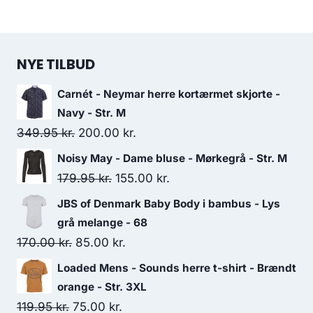
NYE TILBUD
Carnét - Neymar herre kortærmet skjorte -
Navy - Str. M
Original
Current
349.95
kr.
200.00
kr.
price
price
Noisy May - Dame bluse - Mørkegrå - Str. M
was:
is:
Original
Current
179.95
kr.
155.00
kr.
349.95 kr..
200.00 kr..
price
price
JBS of Denmark Baby Body i bambus - Lys
was:
is:
grå melange - 68
179.95 kr..
155.00 kr..
Original
Current
170.00
kr.
85.00
kr.
price
price
Loaded Mens - Sounds herre t-shirt - Brændt
was:
is:
orange - Str. 3XL
170.00 kr..
85.00 kr..
Original
Current
119.95
kr.
75.00
kr.