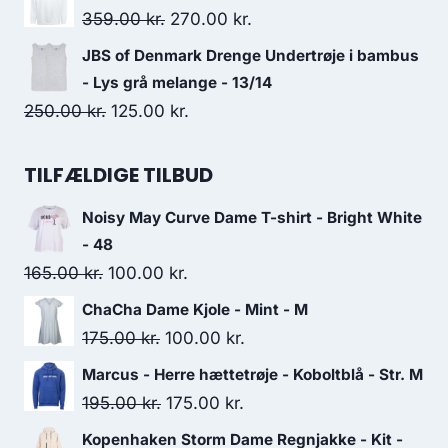
was:
is:
Original
Current
359.00
kr.
270.00
kr.
359.95 kr..
300.00 kr..
price
price
JBS of Denmark Drenge Undertrøje i bambus
was:
is:
- Lys grå melange - 13/14
359.00 kr..
270.00 kr..
Original
Current
250.00
kr.
125.00
kr.
price
price
was:
is:
TILFÆLDIGE TILBUD
250.00 kr..
125.00 kr..
Noisy May Curve Dame T-shirt - Bright White
- 48
Original
Current
165.00
kr.
100.00
kr.
price
price
ChaCha Dame Kjole - Mint - M
was:
is:
Original
Current
175.00
kr.
100.00
kr.
165.00 kr..
100.00 kr..
price
price
Marcus - Herre hættetrøje - Koboltblå - Str. M
was:
is:
Original
Current
195.00
kr.
175.00
kr.
175.00 kr..
100.00 kr..
price
price
Kopenhaken Storm Dame Regnjakke - Kit -