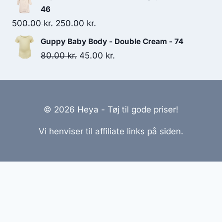
was:
is:
46
195.00 kr..
175.00 kr..
Original
Current
500.00
kr.
250.00
kr.
price
price
Guppy Baby Body - Double Cream - 74
was:
is:
Original
Current
80.00
kr.
45.00
kr.
500.00 kr..
250.00 kr..
price
price
was:
is:
80.00 kr..
45.00 kr..
© 2026 Heya - Tøj til gode priser!
Vi henviser til affiliate links på siden.
Hjemmesider Til Salg
|
Hjemmeside Udvikling
|
Online
Tilbud
Denne side kan være skabt med AI! Indholdet er