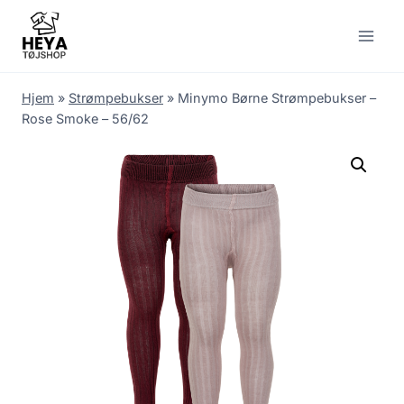
Skip
to
content
Hjem
»
Strømpebukser
»
Minymo Børne Strømpebukser –
Rose Smoke – 56/62