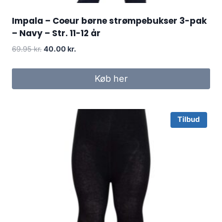
Impala – Coeur børne strømpebukser 3-pak
– Navy – Str. 11-12 år
Original
Current
69.95
kr.
40.00
kr.
price
price
was:
is:
Køb her
69.95 kr..
40.00 kr..
Tilbud