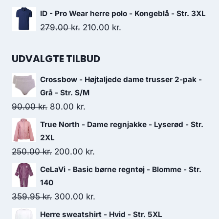
price
price
ID - Pro Wear herre polo - Kongeblå - Str. 3XL
was:
is:
Original
Current
279.00
kr.
210.00
kr.
119.95 kr..
75.00 kr..
price
price
was:
is:
UDVALGTE TILBUD
279.00 kr..
210.00 kr..
Crossbow - Højtaljede dame trusser 2-pak -
Grå - Str. S/M
Original
Current
90.00
kr.
80.00
kr.
price
price
True North - Dame regnjakke - Lyserød - Str.
was:
is:
2XL
90.00 kr..
80.00 kr..
Original
Current
250.00
kr.
200.00
kr.
price
price
CeLaVi - Basic børne regntøj - Blomme - Str.
was:
is:
140
250.00 kr..
200.00 kr..
Original
Current
359.95
kr.
300.00
kr.
price
price
Herre sweatshirt - Hvid - Str. 5XL