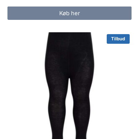
price
price
was:
is:
Køb her
69.95 kr..
40.00 kr..
Tilbud