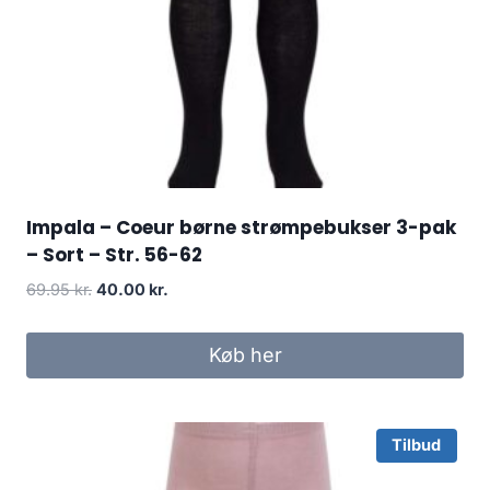
Impala – Coeur børne strømpebukser 3-pak
– Sort – Str. 56-62
Original
Current
69.95
kr.
40.00
kr.
price
price
was:
is:
Køb her
69.95 kr..
40.00 kr..
Tilbud