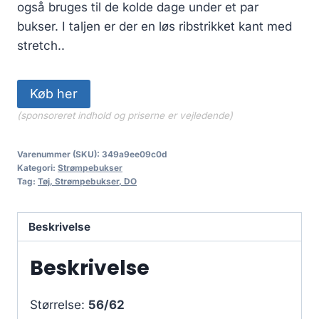
også bruges til de kolde dage under et par
bukser. I taljen er der en løs ribstrikket kant med
stretch..
Køb her
(sponsoreret indhold og priserne er vejledende)
Varenummer (SKU):
349a9ee09c0d
Kategori:
Strømpebukser
Tag:
Tøj, Strømpebukser, DO
Beskrivelse
Beskrivelse
Størrelse:
56/62