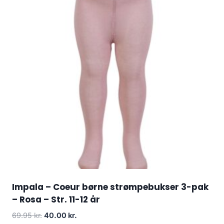
Impala – Coeur børne strømpebukser 3-pak
– Rosa – Str. 11-12 år
Original
Current
69.95
kr.
40.00
kr.