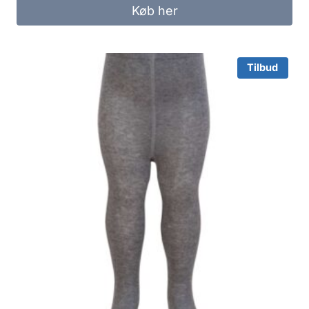
was:
is:
Køb her
69.95 kr..
40.00 kr..
Tilbud