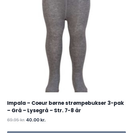
Impala – Coeur børne strømpebukser 3-pak
– Grå – Lysegrå – Str. 7-8 år
Original
Current
69.95
kr.
40.00
kr.
price
price