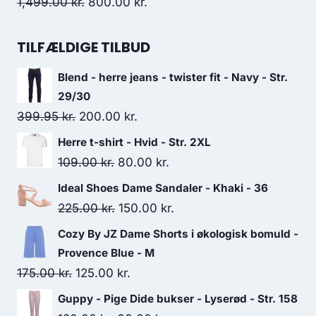
259.00 kr..
190.00 kr..
Original
Current
1,499.00
kr.
800.00
kr.
price
price
was:
is:
TILFÆLDIGE TILBUD
1,499.00 kr..
800.00 kr..
Blend - herre jeans - twister fit - Navy - Str.
29/30
Original
Current
399.95
kr.
200.00
kr.
price
price
Herre t-shirt - Hvid - Str. 2XL
was:
is:
Original
Current
109.00
kr.
80.00
kr.
399.95 kr..
200.00 kr..
price
price
Ideal Shoes Dame Sandaler - Khaki - 36
was:
is:
Original
Current
225.00
kr.
150.00
kr.
109.00 kr..
80.00 kr..
price
price
Cozy By JZ Dame Shorts i økologisk bomuld -
was:
is:
Provence Blue - M
225.00 kr..
150.00 kr..
Original
Current
175.00
kr.
125.00
kr.
price
price
Guppy - Pige Dide bukser - Lyserød - Str. 158
was:
is: