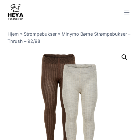
Skip
to
content
Hjem
»
Strømpebukser
»
Minymo Børne Strømpebukser –
Thrush – 92/98