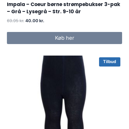
Impala – Coeur børne strømpebukser 3-pak
– Grå – Lysegrå – Str. 9-10 år
Original
Current
69.95
kr.
40.00
kr.
price
price
was:
is:
Køb her
69.95 kr..
40.00 kr..
Tilbud