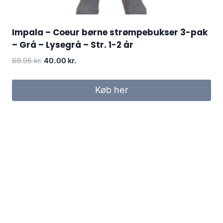
Impala – Coeur børne strømpebukser 3-pak
– Grå – Lysegrå – Str. 1-2 år
Original
Current
69.95
kr.
40.00
kr.
price
price
was:
is:
Køb her
69.95 kr..
40.00 kr..