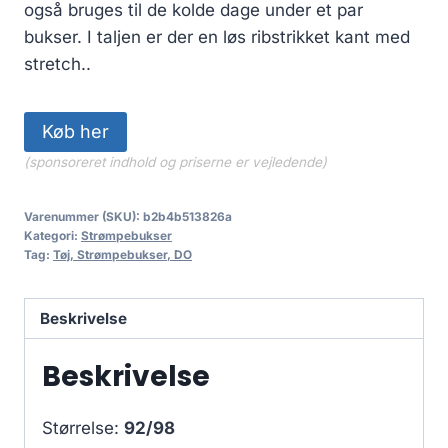
også bruges til de kolde dage under et par
bukser. I taljen er der en løs ribstrikket kant med
stretch..
Køb her
(sponsoreret indhold og priserne er vejledende)
Varenummer (SKU):
b2b4b513826a
Kategori:
Strømpebukser
Tag:
Tøj, Strømpebukser, DO
Beskrivelse
Beskrivelse
Størrelse:
92/98