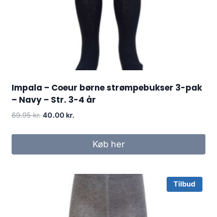
Impala – Coeur børne strømpebukser 3-pak
– Navy – Str. 3-4 år
Original
Current
69.95
kr.
40.00
kr.
price
price
was:
is:
Køb her
69.95 kr..
40.00 kr..
Tilbud