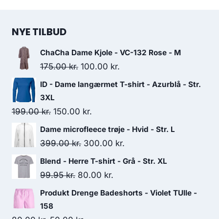
NYE TILBUD
ChaCha Dame Kjole - VC-132 Rose - M
Original
Current
175.00
kr.
100.00
kr.
price
price
ID - Dame langærmet T-shirt - Azurblå - Str.
was:
is:
3XL
175.00 kr..
100.00 kr..
Original
Current
199.00
kr.
150.00
kr.
price
price
Dame microfleece trøje - Hvid - Str. L
was:
is:
Original
Current
399.00
kr.
300.00
kr.
199.00 kr..
150.00 kr..
price
price
Blend - Herre T-shirt - Grå - Str. XL
was:
is:
Original
Current
99.95
kr.
80.00
kr.
399.00 kr..
300.00 kr..
price
price
Produkt Drenge Badeshorts - Violet TUlle -
was:
is:
158
99.95 kr..
80.00 kr..