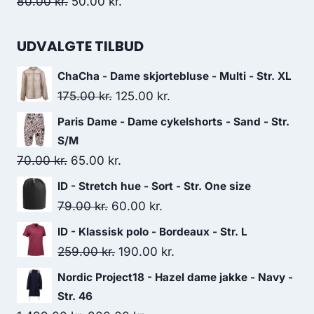
Original
Current
80.00
kr.
50.00
kr.
price
price
was:
is:
UDVALGTE TILBUD
80.00 kr..
50.00 kr..
ChaCha - Dame skjortebluse - Multi - Str. XL
Original
Current
175.00
kr.
125.00
kr.
price
price
Paris Dame - Dame cykelshorts - Sand - Str.
was:
is:
S/M
175.00 kr..
125.00 kr..
Original
Current
70.00
kr.
65.00
kr.
price
price
ID - Stretch hue - Sort - Str. One size
was:
is:
Original
Current
79.00
kr.
60.00
kr.
70.00 kr..
65.00 kr..
price
price
ID - Klassisk polo - Bordeaux - Str. L
was:
is:
Original
Current
259.00
kr.
190.00
kr.
79.00 kr..
60.00 kr..
price
price
Nordic Project18 - Hazel dame jakke - Navy -
was:
is:
Str. 46