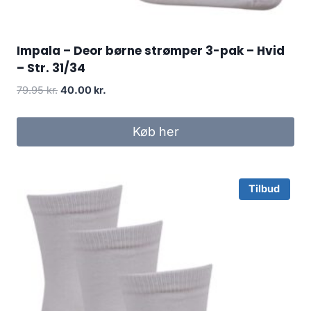
Impala – Deor børne strømper 3-pak – Hvid
– Str. 31/34
Original
Current
79.95
kr.
40.00
kr.
price
price
was:
is:
Køb her
79.95 kr..
40.00 kr..
Tilbud