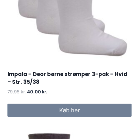
Impala – Deor børne strømper 3-pak – Hvid
– Str. 35/38
Original
Current
79.95
kr.
40.00
kr.
price
price
was:
is:
Køb her
79.95 kr..
40.00 kr..