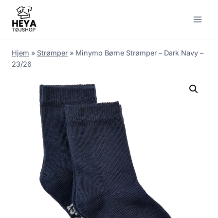
Skip
to
content
Hjem
»
Strømper
»
Minymo Børne Strømper – Dark Navy –
23/26