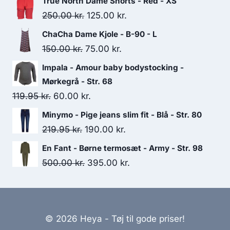
True North Dame Shorts - Red - XS
Original
Current
250.00
kr.
125.00
kr.
price
price
ChaCha Dame Kjole - B-90 - L
was:
is:
Original
Current
150.00
kr.
75.00
kr.
250.00 kr..
125.00 kr..
price
price
Impala - Amour baby bodystocking -
was:
is:
Mørkegrå - Str. 68
150.00 kr..
75.00 kr..
Original
Current
119.95
kr.
60.00
kr.
price
price
Minymo - Pige jeans slim fit - Blå - Str. 80
was:
is:
Original
Current
219.95
kr.
190.00
kr.
119.95 kr..
60.00 kr..
price
price
En Fant - Børne termosæt - Army - Str. 98
was:
is:
Original
Current
500.00
kr.
395.00
kr.
219.95 kr..
190.00 kr..
price
price
was:
is:
500.00 kr..
395.00 kr..
© 2026 Heya - Tøj til gode priser!