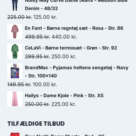
Noisy May Curve Dame Jeans - Medium Blue
Denim - 48/32
Original
Current
225.00
kr.
125.00
kr.
price
price
En Fant - Børne regntøj sæt - Rosa - Str. 86
was:
is:
Original
Current
499.95
kr.
440.00
kr.
225.00 kr..
125.00 kr..
price
price
CeLaVi - Børne termosæt - Grøn - Str. 92
was:
is:
Original
Current
299.95
kr.
250.00
kr.
499.95 kr..
440.00 kr..
price
price
BrandMac - Pyjamas heltene sengetøj - Navy
was:
is:
- Str. 100x140
299.95 kr..
250.00 kr..
Original
Current
149.95
kr.
100.00
kr.
price
price
Hailys - Dame Kjole - Pink - Str. XS
was:
is:
Original
Current
250.00
kr.
225.00
kr.
149.95 kr..
100.00 kr..
price
price
was:
is:
TILFÆLDIGE TILBUD
250.00 kr..
225.00 kr..