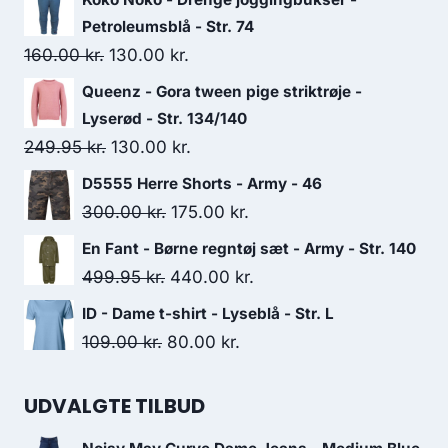
Petroleumsblå - Str. 74
Original
Current
160.00
kr.
130.00
kr.
price
price
Queenz - Gora tween pige striktrøje -
was:
is:
Lyserød - Str. 134/140
160.00 kr..
130.00 kr..
Original
Current
249.95
kr.
130.00
kr.
price
price
D5555 Herre Shorts - Army - 46
was:
is:
Original
Current
300.00
kr.
175.00
kr.
249.95 kr..
130.00 kr..
price
price
En Fant - Børne regntøj sæt - Army - Str. 140
was:
is:
Original
Current
499.95
kr.
440.00
kr.
300.00 kr..
175.00 kr..
price
price
ID - Dame t-shirt - Lyseblå - Str. L
was:
is:
Original
Current
109.00
kr.
80.00
kr.
499.95 kr..
440.00 kr..
price
price
was:
is:
UDVALGTE TILBUD
109.00 kr..
80.00 kr..