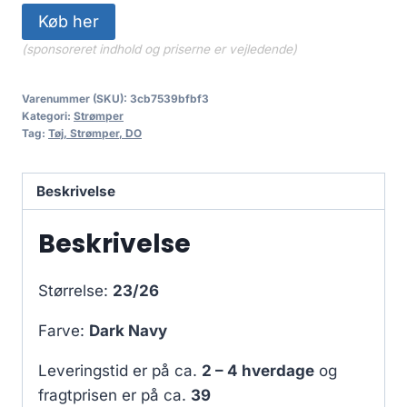
Køb her
(sponsoreret indhold og priserne er vejledende)
Varenummer (SKU):
3cb7539bfbf3
Kategori:
Strømper
Tag:
Tøj, Strømper, DO
Beskrivelse
Beskrivelse
Størrelse:
23/26
Farve:
Dark Navy
Leveringstid er på ca.
2 – 4 hverdage
og
fragtprisen er på ca.
39