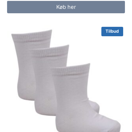
was:
is:
Køb her
100.00 kr..
50.00 kr..
Tilbud