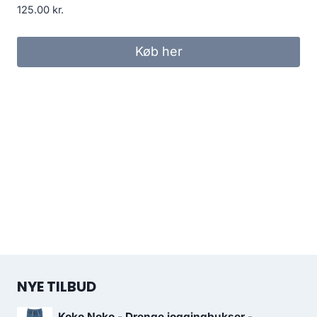
125.00
kr.
Køb her
NYE TILBUD
Koko Noko - Drenge joggingbukser -