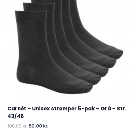
Carnét – Unisex strømper 5-pak – Grå – Str.
43/46
Original
Current
100.00
kr.
50.00
kr.
price
price