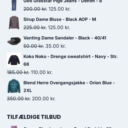
G66 Grasstar Pige Jeans - Denim - 8
Original
Current
200.00
kr.
125.00
kr.
price
price
Sirup Dame Bluse - Black AOP - M
was:
is:
Original
Current
225.00
kr.
125.00
kr.
200.00 kr..
125.00 kr..
price
price
Vanting Dame Sandaler - Black - 40/41
was:
is:
Original
Current
50.00
kr.
35.00
kr.
225.00 kr..
125.00 kr..
price
price
Koko Noko - Drenge sweatshirt - Navy - Str.
was:
is:
68
50.00 kr..
35.00 kr..
Original
Current
185.00
kr.
110.00
kr.
price
price
Blend Herre Overgangsjakke - Orion Blue -
was:
is:
2XL
185.00 kr..
110.00 kr..
Original
Current
350.00
kr.
200.00
kr.
price
price
was:
is:
TILFÆLDIGE TILBUD
350.00 kr..
200.00 kr..