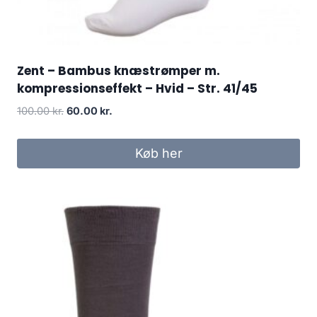
Zent – Bambus knæstrømper m.
kompressionseffekt – Hvid – Str. 41/45
Original
Current
100.00
kr.
60.00
kr.
price
price
was:
is:
Køb her
100.00 kr..
60.00 kr..