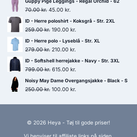
Guppy Pige Leggings - Regal Orchid - 62
Original
Current
70.00
kr.
45.00
kr.
price
price
ID - Herre poloshirt - Koksgrå - Str. 2XL
was:
is:
Original
Current
259.00
kr.
190.00
kr.
70.00 kr..
45.00 kr..
price
price
ID - Herre polo - Lyseblå - Str. XL
was:
is:
Original
Current
279.00
kr.
210.00
kr.
259.00 kr..
190.00 kr..
price
price
ID - Softshell herrejakke - Navy - Str. 3XL
was:
is:
Original
Current
799.00
kr.
615.00
kr.
279.00 kr..
210.00 kr..
price
price
Noisy May Dame Overgangsjakke - Black - S
was:
is:
Original
Current
250.00
kr.
100.00
kr.
799.00 kr..
615.00 kr..
price
price
was:
is:
250.00 kr..
100.00 kr..
© 2026 Heya - Tøj til gode priser!
Vi henviser til affiliate links på siden.