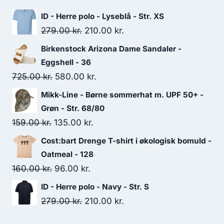
ID - Herre polo - Lyseblå - Str. XS
Original
Current
279.00
kr.
210.00
kr.
price
price
Birkenstock Arizona Dame Sandaler -
was:
is:
Eggshell - 36
279.00 kr..
210.00 kr..
Original
Current
725.00
kr.
580.00
kr.
price
price
Mikk-Line - Børne sommerhat m. UPF 50+ -
was:
is:
Grøn - Str. 68/80
725.00 kr..
580.00 kr..
Original
Current
159.00
kr.
135.00
kr.
price
price
Cost:bart Drenge T-shirt i økologisk bomuld -
was:
is:
Oatmeal - 128
159.00 kr..
135.00 kr..
Original
Current
160.00
kr.
96.00
kr.
price
price
ID - Herre polo - Navy - Str. S
was:
is:
Original
Current
279.00
kr.
210.00
kr.
160.00 kr..
96.00 kr..
price
price