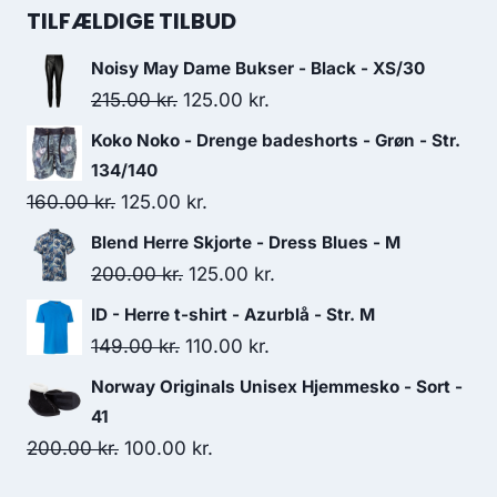
was:
is:
TILFÆLDIGE TILBUD
200.00 kr..
100.00 kr..
Noisy May Dame Bukser - Black - XS/30
Original
Current
215.00
kr.
125.00
kr.
price
price
Koko Noko - Drenge badeshorts - Grøn - Str.
was:
is:
134/140
215.00 kr..
125.00 kr..
Original
Current
160.00
kr.
125.00
kr.
price
price
Blend Herre Skjorte - Dress Blues - M
was:
is:
Original
Current
200.00
kr.
125.00
kr.
160.00 kr..
125.00 kr..
price
price
ID - Herre t-shirt - Azurblå - Str. M
was:
is:
Original
Current
149.00
kr.
110.00
kr.
200.00 kr..
125.00 kr..
price
price
Norway Originals Unisex Hjemmesko - Sort -
was:
is:
41
149.00 kr..
110.00 kr..
Original
Current
200.00
kr.
100.00
kr.
price
price