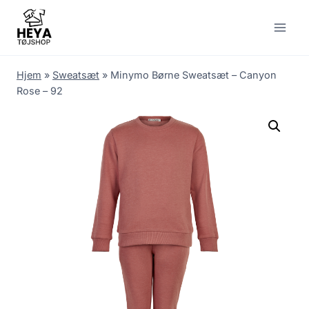
Skip
to
content
Hjem
»
Sweatsæt
»
Minymo Børne Sweatsæt – Canyon
Rose – 92