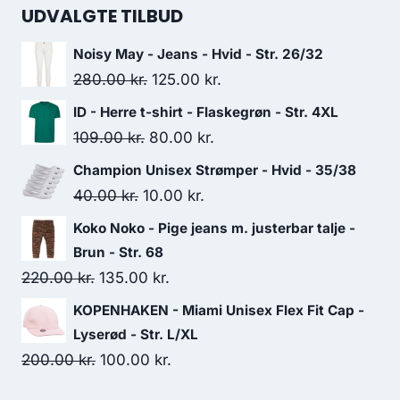
was:
is:
UDVALGTE TILBUD
279.00 kr..
210.00 kr..
Noisy May - Jeans - Hvid - Str. 26/32
Original
Current
280.00
kr.
125.00
kr.
price
price
ID - Herre t-shirt - Flaskegrøn - Str. 4XL
was:
is:
Original
Current
109.00
kr.
80.00
kr.
280.00 kr..
125.00 kr..
price
price
Champion Unisex Strømper - Hvid - 35/38
was:
is:
Original
Current
40.00
kr.
10.00
kr.
109.00 kr..
80.00 kr..
price
price
Koko Noko - Pige jeans m. justerbar talje -
was:
is:
Brun - Str. 68
40.00 kr..
10.00 kr..
Original
Current
220.00
kr.
135.00
kr.
price
price
KOPENHAKEN - Miami Unisex Flex Fit Cap -
was:
is:
Lyserød - Str. L/XL
220.00 kr..
135.00 kr..
Original
Current
200.00
kr.
100.00
kr.
price
price