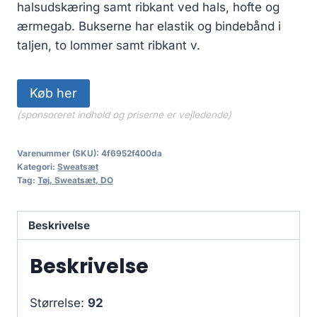
halsudskæring samt ribkant ved hals, hofte og
ærmegab. Bukserne har elastik og bindebånd i
taljen, to lommer samt ribkant v.
Køb her
(sponsoreret indhold og priserne er vejledende)
Varenummer (SKU):
4f6952f400da
Kategori:
Sweatsæt
Tag:
Tøj, Sweatsæt, DO
Beskrivelse
Beskrivelse
Størrelse:
92