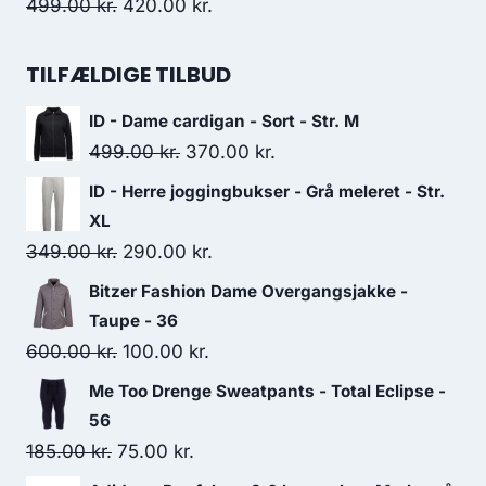
200.00 kr..
75.00 kr..
Original
Current
499.00
kr.
420.00
kr.
price
price
was:
is:
TILFÆLDIGE TILBUD
499.00 kr..
420.00 kr..
ID - Dame cardigan - Sort - Str. M
Original
Current
499.00
kr.
370.00
kr.
price
price
ID - Herre joggingbukser - Grå meleret - Str.
was:
is:
XL
499.00 kr..
370.00 kr..
Original
Current
349.00
kr.
290.00
kr.
price
price
Bitzer Fashion Dame Overgangsjakke -
was:
is:
Taupe - 36
349.00 kr..
290.00 kr..
Original
Current
600.00
kr.
100.00
kr.
price
price
Me Too Drenge Sweatpants - Total Eclipse -
was:
is:
56
600.00 kr..
100.00 kr..
Original
Current
185.00
kr.
75.00
kr.
price
price