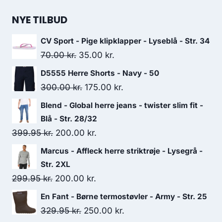
NYE TILBUD
CV Sport - Pige klipklapper - Lyseblå - Str. 34
Original
Current
70.00
kr.
35.00
kr.
price
price
D5555 Herre Shorts - Navy - 50
was:
is:
Original
Current
300.00
kr.
175.00
kr.
70.00 kr..
35.00 kr..
price
price
Blend - Global herre jeans - twister slim fit -
was:
is:
Blå - Str. 28/32
300.00 kr..
175.00 kr..
Original
Current
399.95
kr.
200.00
kr.
price
price
Marcus - Affleck herre striktrøje - Lysegrå -
was:
is:
Str. 2XL
399.95 kr..
200.00 kr..
Original
Current
299.95
kr.
200.00
kr.
price
price
En Fant - Børne termostøvler - Army - Str. 25
was:
is:
Original
Current
329.95
kr.
250.00
kr.