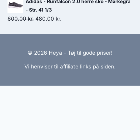
Adidas - Runfalcon 2.0 herre sko - Mørkegrå
was:
is:
- Str. 41 1/3
185.00 kr..
75.00 kr..
Original
Current
600.00
kr.
480.00
kr.
price
price
was:
is:
600.00 kr..
480.00 kr..
© 2026 Heya - Tøj til gode priser!
Vi henviser til affiliate links på siden.
Hjemmesider Til Salg
|
Hjemmeside Udvikling
|
Online
Tilbud
Denne side kan være skabt med AI! Indholdet er
genereret med henblik på at informere og inspirere,
men vi anbefaler altid at dobbelttjekke vigtige