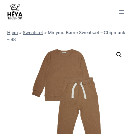
Skip
to
content
Hjem
»
Sweatsæt
»
Minymo Børne Sweatsæt – Chipmunk
– 98