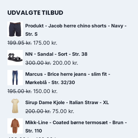
299.95 kr..
200.00 kr..
price
price
was:
is:
UDVALGTE TILBUD
329.95 kr..
250.00 kr..
Produkt - Jacob herre chino shorts - Navy -
Str. S
Original
Current
199.95
kr.
175.00
kr.
price
price
NN - Sandal - Sort - Str. 38
was:
is:
Original
Current
300.00
kr.
200.00
kr.
199.95 kr..
175.00 kr..
price
price
Marcus - Brice herre jeans - slim fit -
was:
is:
Mørkeblå - Str. 32/30
300.00 kr..
200.00 kr..
Original
Current
195.00
kr.
150.00
kr.
price
price
Sirup Dame Kjole - Italian Straw - XL
was:
is:
Original
Current
200.00
kr.
75.00
kr.
195.00 kr..
150.00 kr..
price
price
Mikk-Line - Coated børne termosæt - Brun -
was:
is:
Str. 110