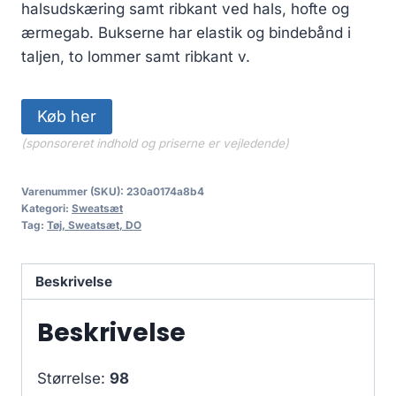
halsudskæring samt ribkant ved hals, hofte og
ærmegab. Bukserne har elastik og bindebånd i
taljen, to lommer samt ribkant v.
Køb her
(sponsoreret indhold og priserne er vejledende)
Varenummer (SKU):
230a0174a8b4
Kategori:
Sweatsæt
Tag:
Tøj, Sweatsæt, DO
Beskrivelse
Beskrivelse
Størrelse:
98