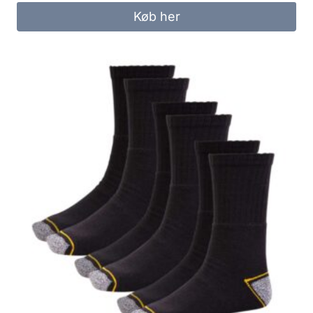
was:
is:
Køb her
100.00 kr..
50.00 kr..