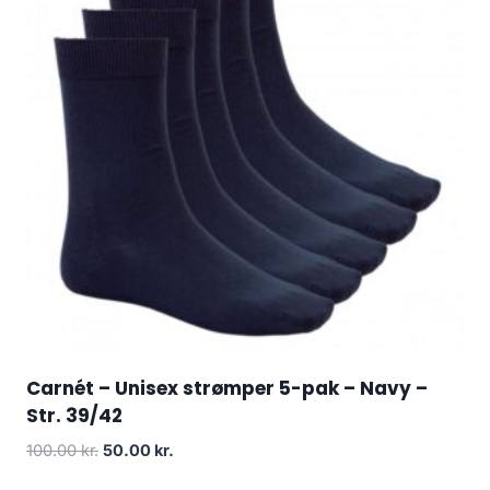
Carnét – Unisex strømper 5-pak – Navy –
Str. 39/42
Original
Current
100.00
kr.
50.00
kr.
price
price