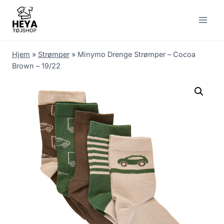
Skip
to
content
Hjem
»
Strømper
»
Minymo Drenge Strømper – Cocoa
Brown – 19/22