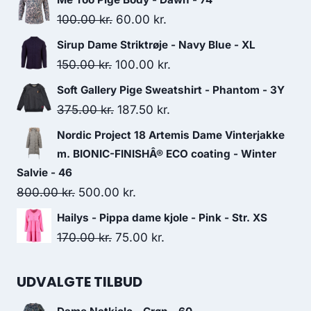
Original
Current
100.00
kr.
60.00
kr.
price
price
Sirup Dame Striktrøje - Navy Blue - XL
was:
is:
Original
Current
150.00
kr.
100.00
kr.
100.00 kr..
60.00 kr..
price
price
Soft Gallery Pige Sweatshirt - Phantom - 3Y
was:
is:
Original
Current
375.00
kr.
187.50
kr.
150.00 kr..
100.00 kr..
price
price
Nordic Project 18 Artemis Dame Vinterjakke
was:
is:
m. BIONIC-FINISHÂ® ECO coating - Winter
375.00 kr..
187.50 kr..
Salvie - 46
Original
Current
800.00
kr.
500.00
kr.
price
price
Hailys - Pippa dame kjole - Pink - Str. XS
was:
is:
Original
Current
170.00
kr.
75.00
kr.
800.00 kr..
500.00 kr..
price
price
was:
is:
UDVALGTE TILBUD
170.00 kr..
75.00 kr..