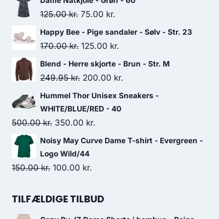
Dame Natkjole - Grøn - 60
Original
Current
125.00
kr.
75.00
kr.
price
price
Happy Bee - Pige sandaler - Sølv - Str. 23
was:
is:
Original
Current
170.00
kr.
125.00
kr.
125.00 kr..
75.00 kr..
price
price
Blend - Herre skjorte - Brun - Str. M
was:
is:
Original
Current
249.95
kr.
200.00
kr.
170.00 kr..
125.00 kr..
price
price
Hummel Thor Unisex Sneakers -
was:
is:
WHITE/BLUE/RED - 40
249.95 kr..
200.00 kr..
Original
Current
500.00
kr.
350.00
kr.
price
price
Noisy May Curve Dame T-shirt - Evergreen -
was:
is:
Logo Wild/44
500.00 kr..
350.00 kr..
Original
Current
150.00
kr.
100.00
kr.
price
price
was:
is:
TILFÆLDIGE TILBUD
150.00 kr..
100.00 kr..