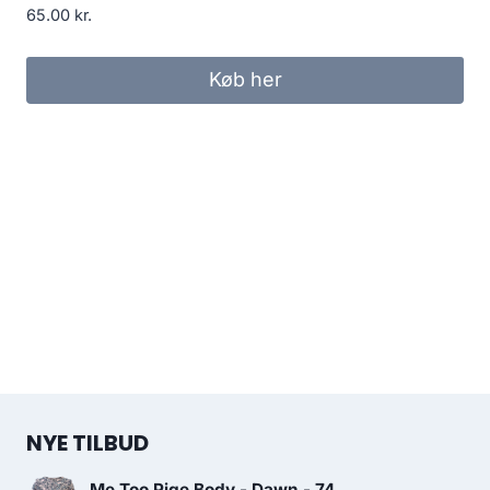
65.00
kr.
Køb her
NYE TILBUD
Me Too Pige Body - Dawn - 74