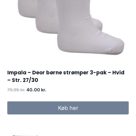
Impala – Deor børne strømper 3-pak – Hvid
– Str. 27/30
Original
Current
79.95
kr.
40.00
kr.
price
price
was:
is:
Køb her
79.95 kr..
40.00 kr..