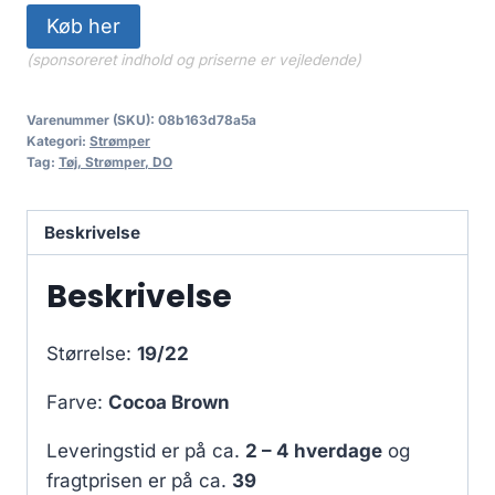
Køb her
(sponsoreret indhold og priserne er vejledende)
Varenummer (SKU):
08b163d78a5a
Kategori:
Strømper
Tag:
Tøj, Strømper, DO
Beskrivelse
Beskrivelse
Størrelse:
19/22
Farve:
Cocoa Brown
Leveringstid er på ca.
2 – 4 hverdage
og
fragtprisen er på ca.
39