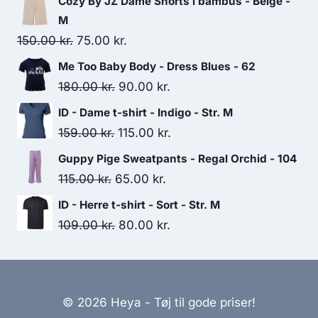
Cozy By JZ Dame Shorts i bambus - Beige -
M
Original
Current
150.00
kr.
75.00
kr.
price
price
Me Too Baby Body - Dress Blues - 62
was:
is:
Original
Current
180.00
kr.
90.00
kr.
150.00 kr..
75.00 kr..
price
price
ID - Dame t-shirt - Indigo - Str. M
was:
is:
Original
Current
159.00
kr.
115.00
kr.
180.00 kr..
90.00 kr..
price
price
Guppy Pige Sweatpants - Regal Orchid - 104
was:
is:
Original
Current
115.00
kr.
65.00
kr.
159.00 kr..
115.00 kr..
price
price
ID - Herre t-shirt - Sort - Str. M
was:
is:
Original
Current
109.00
kr.
80.00
kr.
115.00 kr..
65.00 kr..
price
price
was:
is:
109.00 kr..
80.00 kr..
© 2026 Heya - Tøj til gode priser!