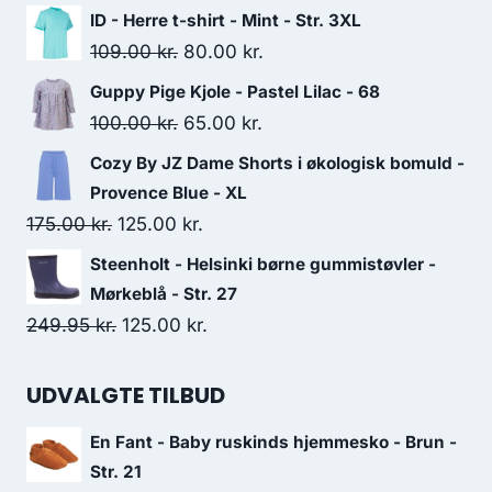
price
price
ID - Herre t-shirt - Mint - Str. 3XL
was:
is:
Original
Current
109.00
kr.
80.00
kr.
119.95 kr..
60.00 kr..
price
price
Guppy Pige Kjole - Pastel Lilac - 68
was:
is:
Original
Current
100.00
kr.
65.00
kr.
109.00 kr..
80.00 kr..
price
price
Cozy By JZ Dame Shorts i økologisk bomuld -
was:
is:
Provence Blue - XL
100.00 kr..
65.00 kr..
Original
Current
175.00
kr.
125.00
kr.
price
price
Steenholt - Helsinki børne gummistøvler -
was:
is:
Mørkeblå - Str. 27
175.00 kr..
125.00 kr..
Original
Current
249.95
kr.
125.00
kr.
price
price
was:
is:
UDVALGTE TILBUD
249.95 kr..
125.00 kr..
En Fant - Baby ruskinds hjemmesko - Brun -
Str. 21