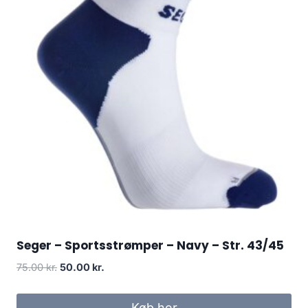
Seger – Sportsstrømper – Navy – Str. 43/45
Original
Current
75.00
kr.
50.00
kr.
price
price
was:
is:
Køb her