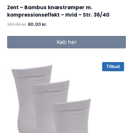
Zent – Bambus knæstrømper m.
kompressionseffekt – Hvid – Str. 36/40
Original
Current
100.00
kr.
60.00
kr.
price
price
was:
is:
Køb her
100.00 kr..
60.00 kr..
Tilbud