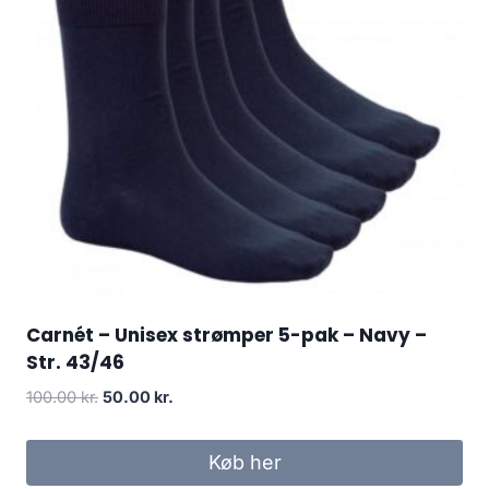
Carnét – Unisex strømper 5-pak – Navy –
Str. 43/46
Original
Current
100.00
kr.
50.00
kr.
price
price
was:
is:
Køb her
100.00 kr..
50.00 kr..