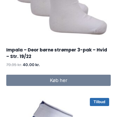
Impala – Deor børne strømper 3-pak – Hvid
– Str. 19/22
Original
Current
79.95
kr.
40.00
kr.
price
price
was:
is:
Køb her
79.95 kr..
40.00 kr..
Tilbud