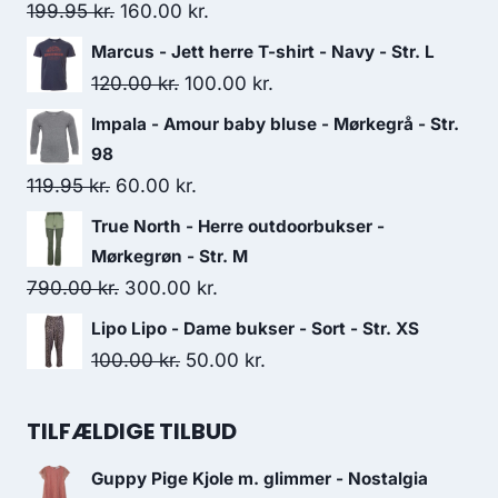
Original
Current
199.95
kr.
160.00
kr.
price
price
Marcus - Jett herre T-shirt - Navy - Str. L
was:
is:
Original
Current
120.00
kr.
100.00
kr.
199.95 kr..
160.00 kr..
price
price
Impala - Amour baby bluse - Mørkegrå - Str.
was:
is:
98
120.00 kr..
100.00 kr..
Original
Current
119.95
kr.
60.00
kr.
price
price
True North - Herre outdoorbukser -
was:
is:
Mørkegrøn - Str. M
119.95 kr..
60.00 kr..
Original
Current
790.00
kr.
300.00
kr.
price
price
Lipo Lipo - Dame bukser - Sort - Str. XS
was:
is:
Original
Current
100.00
kr.
50.00
kr.
790.00 kr..
300.00 kr..
price
price
was:
is:
TILFÆLDIGE TILBUD
100.00 kr..
50.00 kr..
Guppy Pige Kjole m. glimmer - Nostalgia