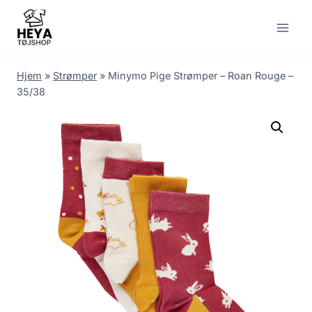
Skip
to
content
Hjem
»
Strømper
»
Minymo Pige Strømper – Roan Rouge –
35/38