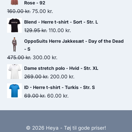
Rose - 92
Original
Current
160.00
kr.
75.00
kr.
price
price
Blend - Herre t-shirt - Sort - Str. L
was:
is:
Original
Current
129.95
kr.
110.00
kr.
160.00 kr..
75.00 kr..
price
price
OppoSuits Herre Jakkesæt - Day of the Dead
was:
is:
- S
129.95 kr..
110.00 kr..
Original
Current
475.00
kr.
300.00
kr.
price
price
Dame stretch polo - Hvid - Str. XL
was:
is:
Original
Current
269.00
kr.
200.00
kr.
475.00 kr..
300.00 kr..
price
price
ID - Herre t-shirt - Turkis - Str. S
was:
is:
Original
Current
69.00
kr.
60.00
kr.
269.00 kr..
200.00 kr..
price
price
was:
is:
69.00 kr..
60.00 kr..
© 2026 Heya - Tøj til gode priser!