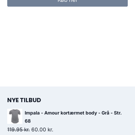
75.00 kr..
50.00 kr..
NYE TILBUD
Impala - Amour kortærmet body - Grå - Str.
68
Original
Current
119.95
kr.
60.00
kr.