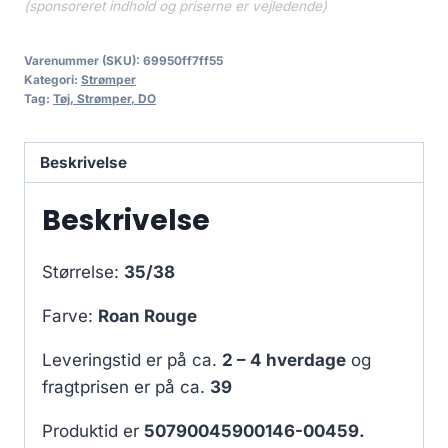
(sponsoreret indhold og priserne er vejledende)
Varenummer (SKU):
69950ff7ff55
Kategori:
Strømper
Tag:
Tøj, Strømper, DO
Beskrivelse
Beskrivelse
Størrelse:
35/38
Farve:
Roan Rouge
Leveringstid er på ca.
2 – 4 hverdage
og
fragtprisen er på ca.
39
Produktid er
50790045900146-00459.