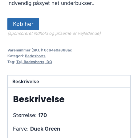
indvendig påsyet net underbukser..
Køb her
(sponsoreret indhold og priserne er vejledende)
Varenummer (SKU):
6c64e0a868ac
Kategori:
Badeshorts
Tag:
Tøj, Badeshorts, DO
Beskrivelse
Beskrivelse
Størrelse:
170
Farve:
Duck Green