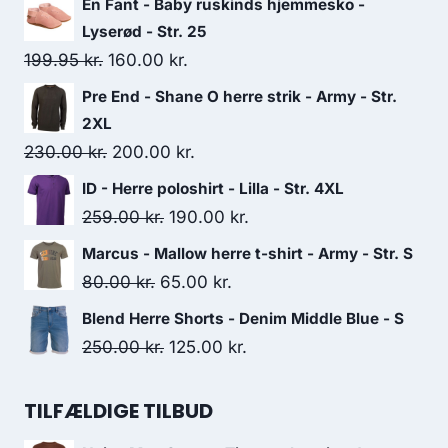
En Fant - Baby ruskinds hjemmesko -
Lyserød - Str. 25
Original
Current
199.95
kr.
160.00
kr.
price
price
Pre End - Shane O herre strik - Army - Str.
was:
is:
2XL
199.95 kr..
160.00 kr..
Original
Current
230.00
kr.
200.00
kr.
price
price
ID - Herre poloshirt - Lilla - Str. 4XL
was:
is:
Original
Current
259.00
kr.
190.00
kr.
230.00 kr..
200.00 kr..
price
price
Marcus - Mallow herre t-shirt - Army - Str. S
was:
is:
Original
Current
80.00
kr.
65.00
kr.
259.00 kr..
190.00 kr..
price
price
Blend Herre Shorts - Denim Middle Blue - S
was:
is:
Original
Current
250.00
kr.
125.00
kr.
80.00 kr..
65.00 kr..
price
price
was:
is:
TILFÆLDIGE TILBUD
250.00 kr..
125.00 kr..