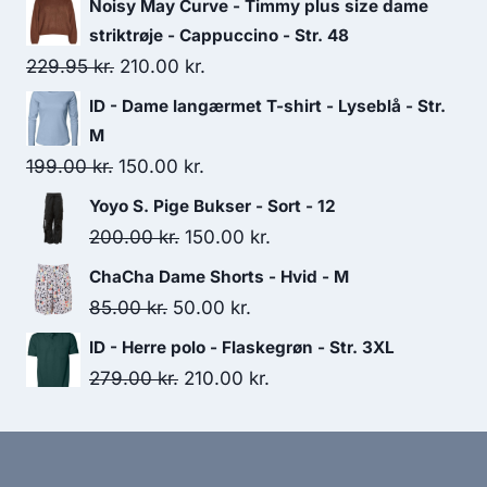
Noisy May Curve - Timmy plus size dame
striktrøje - Cappuccino - Str. 48
Original
Current
229.95
kr.
210.00
kr.
price
price
ID - Dame langærmet T-shirt - Lyseblå - Str.
was:
is:
M
229.95 kr..
210.00 kr..
Original
Current
199.00
kr.
150.00
kr.
price
price
Yoyo S. Pige Bukser - Sort - 12
was:
is:
Original
Current
200.00
kr.
150.00
kr.
199.00 kr..
150.00 kr..
price
price
ChaCha Dame Shorts - Hvid - M
was:
is:
Original
Current
85.00
kr.
50.00
kr.
200.00 kr..
150.00 kr..
price
price
ID - Herre polo - Flaskegrøn - Str. 3XL
was:
is:
Original
Current
279.00
kr.
210.00
kr.
85.00 kr..
50.00 kr..
price
price
was:
is:
279.00 kr..
210.00 kr..