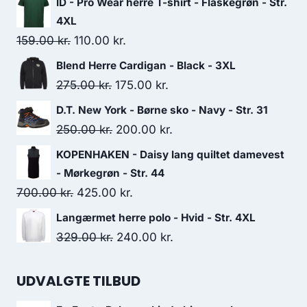
ID - Pro Wear herre T-shirt - Flaskegrøn - Str.
4XL
Original
Current
159.00
kr.
110.00
kr.
price
price
Blend Herre Cardigan - Black - 3XL
was:
is:
Original
Current
275.00
kr.
175.00
kr.
159.00 kr..
110.00 kr..
price
price
D.T. New York - Børne sko - Navy - Str. 31
was:
is:
Original
Current
250.00
kr.
200.00
kr.
275.00 kr..
175.00 kr..
price
price
KOPENHAKEN - Daisy lang quiltet damevest
was:
is:
- Mørkegrøn - Str. 44
250.00 kr..
200.00 kr..
Original
Current
700.00
kr.
425.00
kr.
price
price
Langærmet herre polo - Hvid - Str. 4XL
was:
is:
Original
Current
329.00
kr.
240.00
kr.
700.00 kr..
425.00 kr..
price
price
was:
is:
UDVALGTE TILBUD
329.00 kr..
240.00 kr..