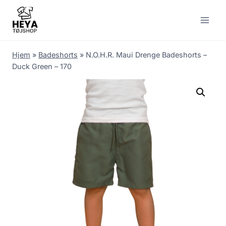
Skip
to
content
Hjem
»
Badeshorts
»
N.O.H.R. Maui Drenge Badeshorts –
Duck Green – 170