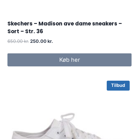
Skechers – Madison ave dame sneakers –
Sort – Str. 36
Original
Current
650.00
kr.
250.00
kr.
price
price
was:
is:
Køb her
650.00 kr..
250.00 kr..
Tilbud