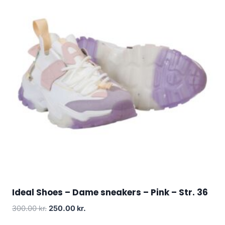
Ideal Shoes – Dame sneakers – Pink – Str. 36
Original
Current
300.00
kr.
250.00
kr.
price
price