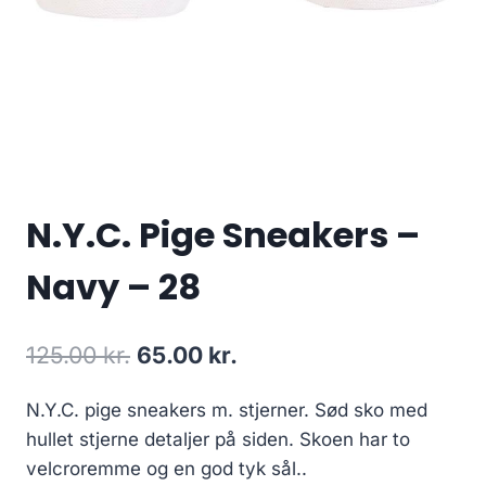
N.Y.C. Pige Sneakers –
Navy – 28
Original
Current
125.00
kr.
65.00
kr.
price
price
N.Y.C. pige sneakers m. stjerner. Sød sko med
was:
is:
hullet stjerne detaljer på siden. Skoen har to
125.00 kr..
65.00 kr..
velcroremme og en god tyk sål..