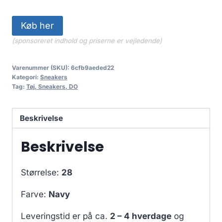
Køb her
(sponsoreret indhold og priserne er vejledende)
Varenummer (SKU):
6cfb9aeded22
Kategori:
Sneakers
Tag:
Tøj, Sneakers, DO
Beskrivelse
Beskrivelse
Størrelse:
28
Farve:
Navy
Leveringstid er på ca.
2 – 4 hverdage
og