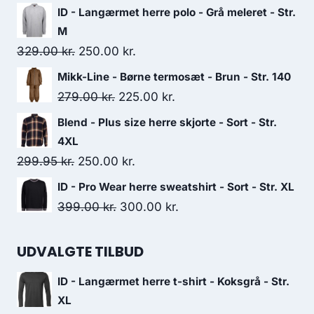
price
price
ID - Langærmet herre polo - Grå meleret - Str.
was:
is:
M
325.00 kr..
300.00 kr..
Original
Current
329.00
kr.
250.00
kr.
price
price
Mikk-Line - Børne termosæt - Brun - Str. 140
was:
is:
Original
Current
279.00
kr.
225.00
kr.
329.00 kr..
250.00 kr..
price
price
Blend - Plus size herre skjorte - Sort - Str.
was:
is:
4XL
279.00 kr..
225.00 kr..
Original
Current
299.95
kr.
250.00
kr.
price
price
ID - Pro Wear herre sweatshirt - Sort - Str. XL
was:
is:
Original
Current
399.00
kr.
300.00
kr.
299.95 kr..
250.00 kr..
price
price
was:
is:
UDVALGTE TILBUD
399.00 kr..
300.00 kr..
ID - Langærmet herre t-shirt - Koksgrå - Str.
XL