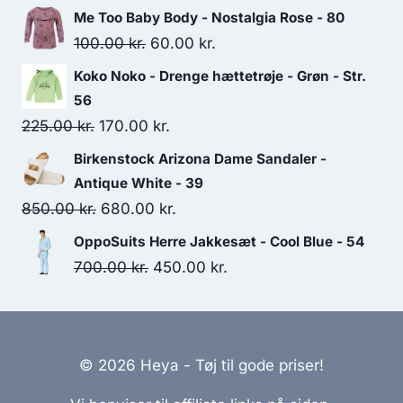
price
price
Me Too Baby Body - Nostalgia Rose - 80
was:
is:
Original
Current
100.00
kr.
60.00
kr.
60.00 kr..
50.00 kr..
price
price
Koko Noko - Drenge hættetrøje - Grøn - Str.
was:
is:
56
100.00 kr..
60.00 kr..
Original
Current
225.00
kr.
170.00
kr.
price
price
Birkenstock Arizona Dame Sandaler -
was:
is:
Antique White - 39
225.00 kr..
170.00 kr..
Original
Current
850.00
kr.
680.00
kr.
price
price
OppoSuits Herre Jakkesæt - Cool Blue - 54
was:
is:
Original
Current
700.00
kr.
450.00
kr.
850.00 kr..
680.00 kr..
price
price
was:
is:
700.00 kr..
450.00 kr..
© 2026 Heya - Tøj til gode priser!