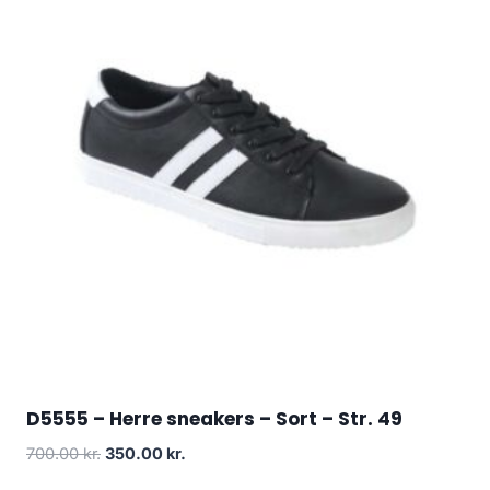
D5555 – Herre sneakers – Sort – Str. 49
Original
Current
700.00
kr.
350.00
kr.
price
price