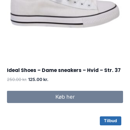
Ideal Shoes – Dame sneakers – Hvid – Str. 37
Original
Current
250.00
kr.
125.00
kr.
price
price
was:
is:
Køb her
250.00 kr..
125.00 kr..
Tilbud