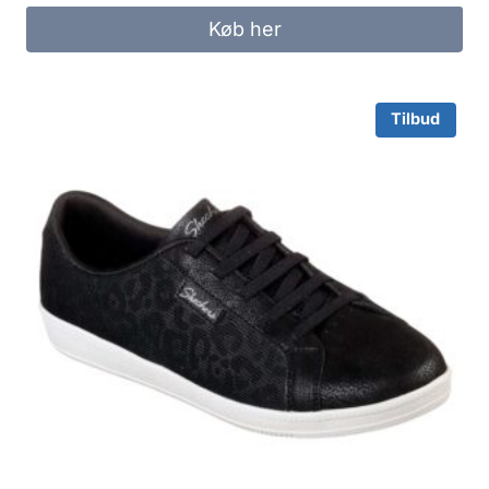
was:
is:
Køb her
700.00 kr..
350.00 kr..
Tilbud