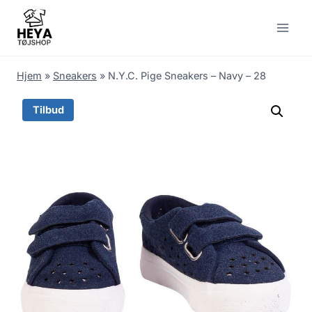
Skip
to
content
Hjem
»
Sneakers
»
N.Y.C. Pige Sneakers – Navy – 28
Tilbud