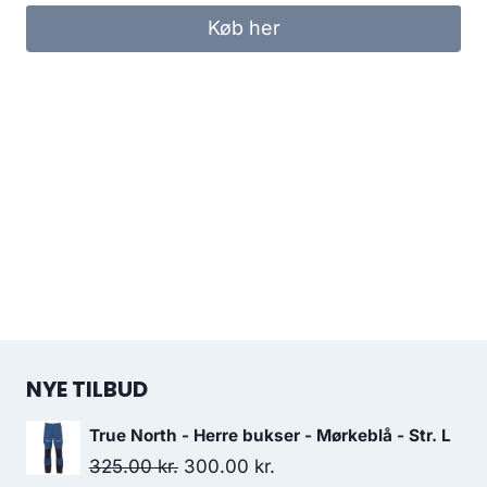
was:
is:
Køb her
300.00 kr..
250.00 kr..
NYE TILBUD
True North - Herre bukser - Mørkeblå - Str. L
Original
Current
325.00
kr.
300.00
kr.