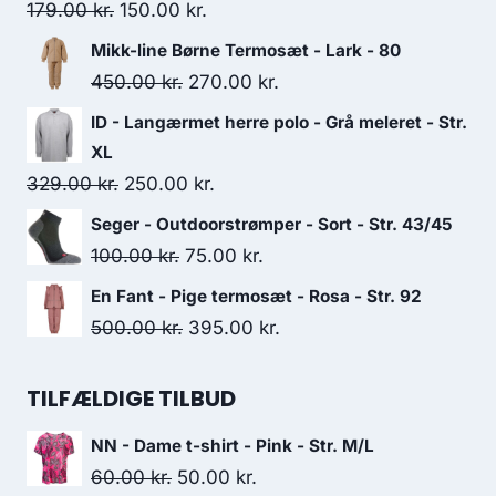
Original
Current
179.00
kr.
150.00
kr.
price
price
Mikk-line Børne Termosæt - Lark - 80
was:
is:
Original
Current
450.00
kr.
270.00
kr.
179.00 kr..
150.00 kr..
price
price
ID - Langærmet herre polo - Grå meleret - Str.
was:
is:
XL
450.00 kr..
270.00 kr..
Original
Current
329.00
kr.
250.00
kr.
price
price
Seger - Outdoorstrømper - Sort - Str. 43/45
was:
is:
Original
Current
100.00
kr.
75.00
kr.
329.00 kr..
250.00 kr..
price
price
En Fant - Pige termosæt - Rosa - Str. 92
was:
is:
Original
Current
500.00
kr.
395.00
kr.
100.00 kr..
75.00 kr..
price
price
was:
is:
TILFÆLDIGE TILBUD
500.00 kr..
395.00 kr..
NN - Dame t-shirt - Pink - Str. M/L
Original
Current
60.00
kr.
50.00
kr.