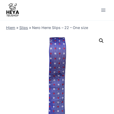
Skip
to
content
Hjem
»
Slips
»
Nero Herre Slips – 22 – One size