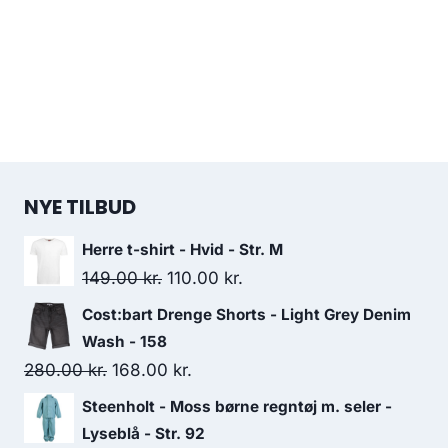
NYE TILBUD
Herre t-shirt - Hvid - Str. M
Original
Current
149.00
kr.
110.00
kr.
price
price
Cost:bart Drenge Shorts - Light Grey Denim
was:
is:
Wash - 158
149.00 kr..
110.00 kr..
Original
Current
280.00
kr.
168.00
kr.
price
price
Steenholt - Moss børne regntøj m. seler -
was:
is:
Lyseblå - Str. 92