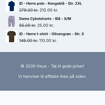
price
price
ID - Herre polo - Kongeblå - Str. 2XL
was:
is:
Original
Current
279.00
kr.
210.00
kr.
399.95 kr..
200.00 kr..
price
price
Dame Cykelshorts - Blå - S/M
was:
is:
Original
Current
65.00
kr.
25.00
kr.
279.00 kr..
210.00 kr..
price
price
ID - Herre t-shirt - Olivengrøn - Str. S
was:
is:
Original
Current
149.00
kr.
110.00
kr.
65.00 kr..
25.00 kr..
price
price
was:
is:
149.00 kr..
110.00 kr..
© 2026 Heya - Tøj til gode priser!
Vi henviser til affiliate links på siden.
Hjemmesider Til Salg
|
Hjemmeside Udvikling
|
Online
Tilbud