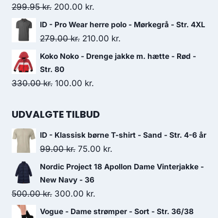
280.00 kr..
168.00 kr..
Original
Current
299.95
kr.
200.00
kr.
price
price
ID - Pro Wear herre polo - Mørkegrå - Str. 4XL
was:
is:
Original
Current
279.00
kr.
210.00
kr.
299.95 kr..
200.00 kr..
price
price
Koko Noko - Drenge jakke m. hætte - Rød -
was:
is:
Str. 80
279.00 kr..
210.00 kr..
Original
Current
330.00
kr.
100.00
kr.
price
price
was:
is:
UDVALGTE TILBUD
330.00 kr..
100.00 kr..
ID - Klassisk børne T-shirt - Sand - Str. 4-6 år
Original
Current
99.00
kr.
75.00
kr.
price
price
Nordic Project 18 Apollon Dame Vinterjakke -
was:
is:
New Navy - 36
99.00 kr..
75.00 kr..
Original
Current
500.00
kr.
300.00
kr.
price
price
Vogue - Dame strømper - Sort - Str. 36/38