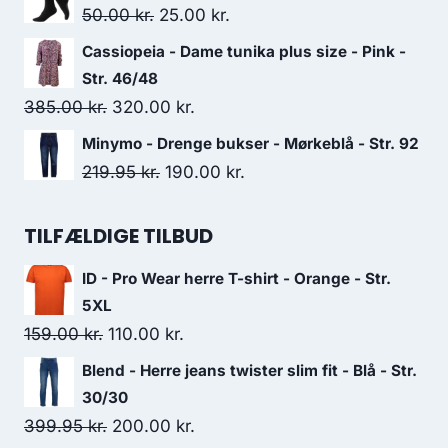
was:
is:
Original
Current
50.00
kr.
25.00
kr.
500.00 kr..
300.00 kr..
price
price
Cassiopeia - Dame tunika plus size - Pink -
was:
is:
Str. 46/48
50.00 kr..
25.00 kr..
Original
Current
385.00
kr.
320.00
kr.
price
price
Minymo - Drenge bukser - Mørkeblå - Str. 92
was:
is:
Original
Current
219.95
kr.
190.00
kr.
385.00 kr..
320.00 kr..
price
price
was:
is:
TILFÆLDIGE TILBUD
219.95 kr..
190.00 kr..
ID - Pro Wear herre T-shirt - Orange - Str.
5XL
Original
Current
159.00
kr.
110.00
kr.
price
price
Blend - Herre jeans twister slim fit - Blå - Str.
was:
is:
30/30
159.00 kr..
110.00 kr..
Original
Current
399.95
kr.
200.00
kr.