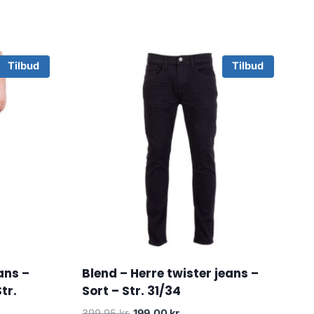
Tilbud
Tilbud
ans –
Blend – Herre twister jeans –
Str.
Sort – Str. 31/34
Original
Current
399.95
kr.
199.00
kr.