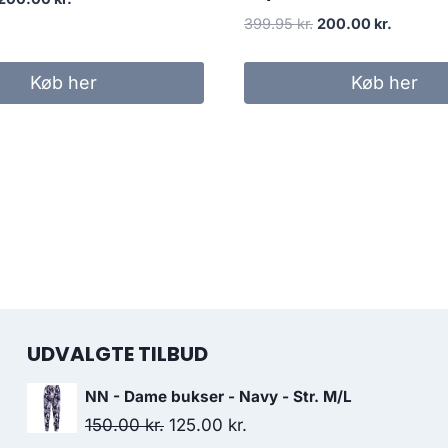
price
price
Original
Current
399.95
kr.
200.00
kr.
was:
is:
price
price
399.95 kr..
200.00 kr..
was:
is:
Køb her
Køb her
399.95 kr..
200.00 k
UDVALGTE TILBUD
NN - Dame bukser - Navy - Str. M/L
Original
Current
150.00
kr.
125.00
kr.