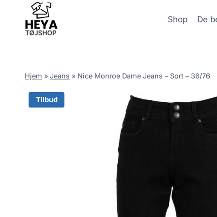
Skip
to
Shop
De be
content
Hjem
»
Jeans
»
Nice Monroe Dame Jeans – Sort – 36/76
Tilbud