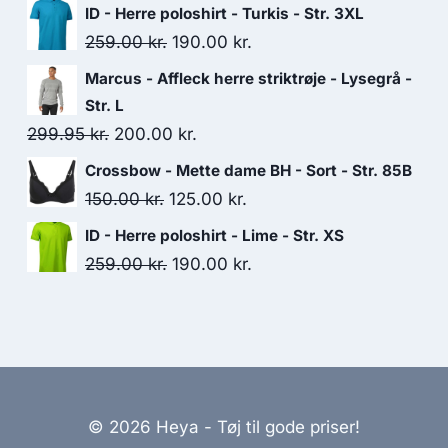
price
price
ID - Herre poloshirt - Turkis - Str. 3XL
was:
is:
Original
Current
259.00
kr.
190.00
kr.
150.00 kr..
125.00 kr..
price
price
Marcus - Affleck herre striktrøje - Lysegrå -
was:
is:
Str. L
259.00 kr..
190.00 kr..
Original
Current
299.95
kr.
200.00
kr.
price
price
Crossbow - Mette dame BH - Sort - Str. 85B
was:
is:
Original
Current
150.00
kr.
125.00
kr.
299.95 kr..
200.00 kr..
price
price
ID - Herre poloshirt - Lime - Str. XS
was:
is:
Original
Current
259.00
kr.
190.00
kr.
150.00 kr..
125.00 kr..
price
price
was:
is:
259.00 kr..
190.00 kr..
© 2026 Heya - Tøj til gode priser!