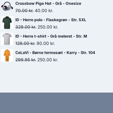
price
price
Crossbow Pige Hat - Grå - Onesize
was:
is:
Original
Current
70.00
kr.
40.00
kr.
159.00 kr..
115.00 kr..
price
price
ID - Herre polo - Flaskegrøn - Str. 5XL
was:
is:
Original
Current
329.00
kr.
250.00
kr.
70.00 kr..
40.00 kr..
price
price
ID - Herre t-shirt - Grå meleret - Str. M
was:
is:
Original
Current
129.00
kr.
90.00
kr.
329.00 kr..
250.00 kr..
price
price
CeLaVi - Børne termosæt - Karry - Str. 104
was:
is:
Original
Current
299.95
kr.
250.00
kr.
129.00 kr..
90.00 kr..
price
price
was:
is:
299.95 kr..
250.00 kr..