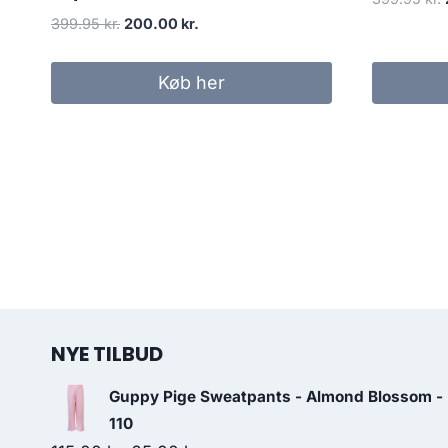
Original
Current
399.95
kr.
200.00
kr.
price
price
was:
is:
Køb her
399.95 kr..
200.00 kr..
NYE TILBUD
Guppy Pige Sweatpants - Almond Blossom -
110