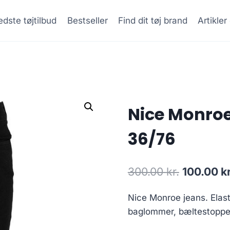
dste tøjtilbud
Bestseller
Find dit tøj brand
Artikle
Nice Monroe
36/76
Original
300.00
kr.
100.00
kr
price
Nice Monroe jeans. Elast
was:
baglommer, bæltestopper 
300.00 kr