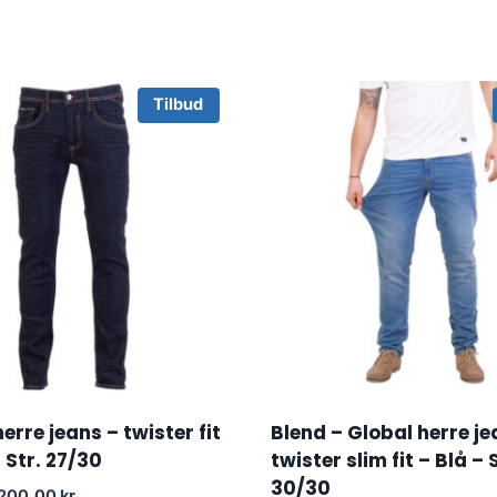
Tilbud
erre jeans – twister fit
Blend – Global herre je
 Str. 27/30
twister slim fit – Blå – 
30/30
Original
Current
200.00
kr.