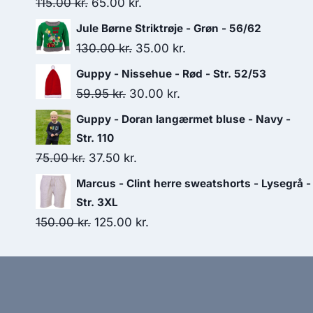
Original
Current
115.00
kr.
65.00
kr.
price
price
Jule Børne Striktrøje - Grøn - 56/62
was:
is:
Original
Current
130.00
kr.
35.00
kr.
115.00 kr..
65.00 kr..
price
price
Guppy - Nissehue - Rød - Str. 52/53
was:
is:
Original
Current
59.95
kr.
30.00
kr.
130.00 kr..
35.00 kr..
price
price
Guppy - Doran langærmet bluse - Navy -
was:
is:
Str. 110
59.95 kr..
30.00 kr..
Original
Current
75.00
kr.
37.50
kr.
price
price
Marcus - Clint herre sweatshorts - Lysegrå -
was:
is:
Str. 3XL
75.00 kr..
37.50 kr..
Original
Current
150.00
kr.
125.00
kr.
price
price
was:
is:
150.00 kr..
125.00 kr..