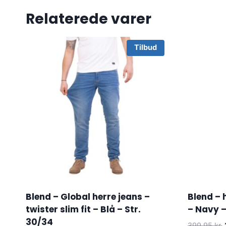
Relaterede varer
Tilbud
Blend – Global herre jeans –
Blend – h
twister slim fit – Blå – Str.
– Navy –
30/34
399.95
kr.