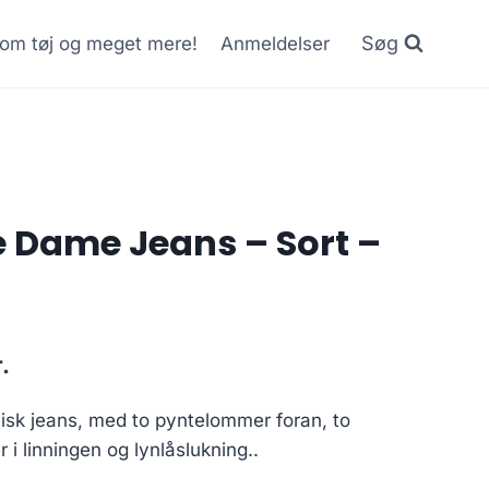
Søg
r om tøj og meget mere!
Anmeldelser
 Dame Jeans – Sort –
Current
.
price
isk jeans, med to pyntelommer foran, to
is:
i linningen og lynlåslukning..
..
100.00 kr..