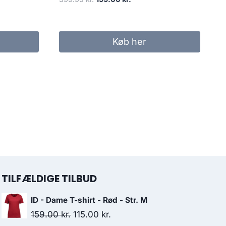
price
price
was:
is:
399.95 kr..
199.00 kr..
Køb her
r..
TILFÆLDIGE TILBUD
ID - Dame T-shirt - Rød - Str. M
Original
Current
159.00
kr.
115.00
kr.