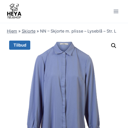
Skip
to
content
Hjem
»
Skjorte
»
NN – Skjorte m. plisse – Lyseblå – Str. L
Tilbud