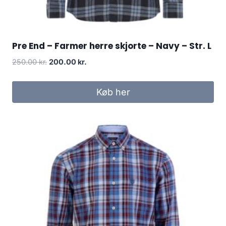
Pre End – Farmer herre skjorte – Navy – Str. L
Original
Current
250.00
kr.
200.00
kr.
price
price
was:
is:
Køb her
250.00 kr..
200.00 kr..