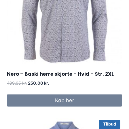
Nero – Baski herre skjorte – Hvid – Str. 2XL
Original
Current
499.95
kr.
250.00
kr.
price
price
was:
is:
Køb her
499.95 kr..
250.00 kr..
Tilbud