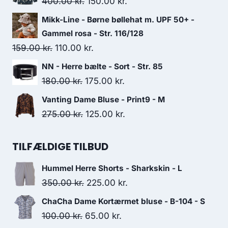
Original
Current
400.00
kr.
150.00
kr.
120.00 kr..
95.00 kr..
price
price
Mikk-Line - Børne bøllehat m. UPF 50+ -
was:
is:
Gammel rosa - Str. 116/128
400.00 kr..
150.00 kr..
Original
Current
159.00
kr.
110.00
kr.
price
price
NN - Herre bælte - Sort - Str. 85
was:
is:
Original
Current
180.00
kr.
175.00
kr.
159.00 kr..
110.00 kr..
price
price
Vanting Dame Bluse - Print9 - M
was:
is:
Original
Current
275.00
kr.
125.00
kr.
180.00 kr..
175.00 kr..
price
price
was:
is:
TILFÆLDIGE TILBUD
275.00 kr..
125.00 kr..
Hummel Herre Shorts - Sharkskin - L
Original
Current
350.00
kr.
225.00
kr.
price
price
ChaCha Dame Kortærmet bluse - B-104 - S
was:
is:
Original
Current
100.00
kr.
65.00
kr.