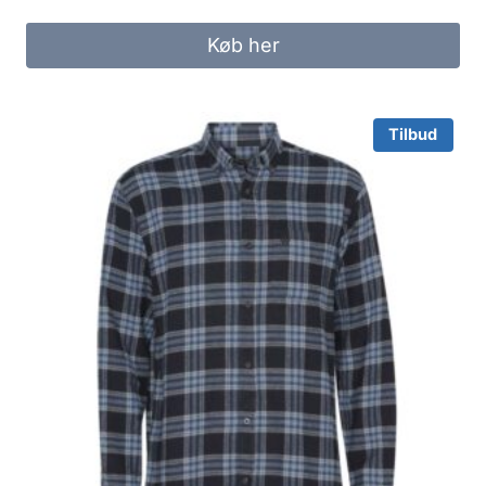
price
price
was:
is:
Køb her
325.00 kr..
250.00 kr..
Tilbud