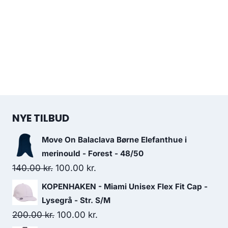
NYE TILBUD
Move On Balaclava Børne Elefanthue i
merinould - Forest - 48/50
Original
Current
140.00
kr.
100.00
kr.
price
price
KOPENHAKEN - Miami Unisex Flex Fit Cap -
was:
is:
Lysegrå - Str. S/M
140.00 kr..
100.00 kr..
Original
Current
200.00
kr.
100.00
kr.