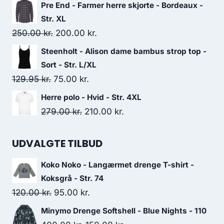
price
price
Pre End - Farmer herre skjorte - Bordeaux -
was:
is:
Str. XL
200.00 kr..
100.00 kr..
Original
Current
250.00
kr.
200.00
kr.
price
price
Steenholt - Alison dame bambus strop top -
was:
is:
Sort - Str. L/XL
250.00 kr..
200.00 kr..
Original
Current
129.95
kr.
75.00
kr.
price
price
Herre polo - Hvid - Str. 4XL
was:
is:
Original
Current
279.00
kr.
210.00
kr.
129.95 kr..
75.00 kr..
price
price
was:
is:
UDVALGTE TILBUD
279.00 kr..
210.00 kr..
Koko Noko - Langærmet drenge T-shirt -
Koksgrå - Str. 74
Original
Current
120.00
kr.
95.00
kr.
price
price
Minymo Drenge Softshell - Blue Nights - 110
was:
is: