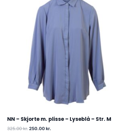
NN – Skjorte m. plisse – Lyseblå – Str. M
Original
Current
325.00
kr.
250.00
kr.