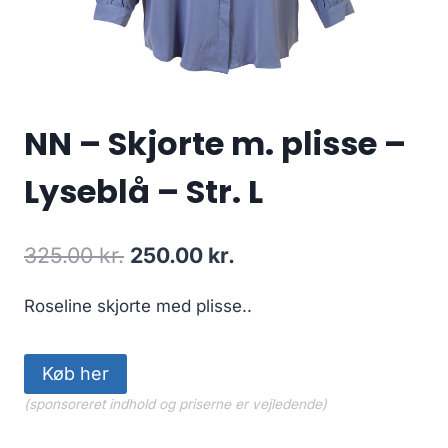
NN – Skjorte m. plisse –
Lyseblå – Str. L
Original
Current
325.00
kr.
250.00
kr.
price
price
Roseline skjorte med plisse..
was:
is:
325.00 kr..
250.00 kr..
Køb her
(sponsoreret indhold og priserne er vejledende)