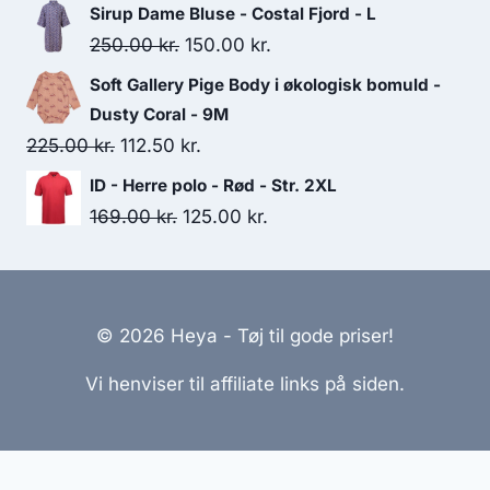
350.00 kr..
225.00 kr..
price
price
Sirup Dame Bluse - Costal Fjord - L
was:
is:
Original
Current
250.00
kr.
150.00
kr.
100.00 kr..
65.00 kr..
price
price
Soft Gallery Pige Body i økologisk bomuld -
was:
is:
Dusty Coral - 9M
250.00 kr..
150.00 kr..
Original
Current
225.00
kr.
112.50
kr.
price
price
ID - Herre polo - Rød - Str. 2XL
was:
is:
Original
Current
169.00
kr.
125.00
kr.
225.00 kr..
112.50 kr..
price
price
was:
is:
169.00 kr..
125.00 kr..
© 2026 Heya - Tøj til gode priser!
Vi henviser til affiliate links på siden.
Hjemmesider Til Salg
|
Hjemmeside Udvikling
|
Online