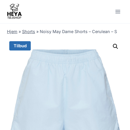
Skip
to
content
Hjem
»
Shorts
»
Noisy May Dame Shorts – Cerulean – S
Tilbud