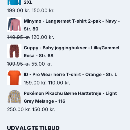
2XL
Original
Current
199.00
kr.
150.00
kr.
price
price
Minymo - Langærmet T-shirt 2-pak - Navy -
was:
is:
Str. 80
199.00 kr..
150.00 kr..
Original
Current
149.95
kr.
120.00
kr.
price
price
Guppy - Baby joggingbukser - Lilla/Gammel
was:
is:
Rosa - Str. 68
149.95 kr..
120.00 kr..
Original
Current
109.95
kr.
55.00
kr.
price
price
ID - Pro Wear herre T-shirt - Orange - Str. L
was:
is:
Original
Current
159.00
kr.
110.00
kr.
109.95 kr..
55.00 kr..
price
price
Pokémon Pikachu Børne Hættetrøje - Light
was:
is:
Grey Melange - 116
159.00 kr..
110.00 kr..
Original
Current
250.00
kr.
150.00
kr.
price
price
was:
is:
UDVALGTE TILBUD