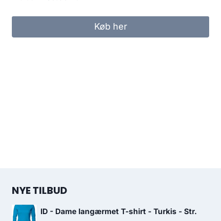
price
price
was:
is:
Køb her
149.95 kr..
80.00 kr..
NYE TILBUD
ID - Dame langærmet T-shirt - Turkis - Str.