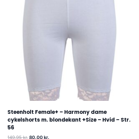
Steenholt Female+ – Harmony dame
cykelshorts m. blondekant +Size – Hvid – Str.
56
Original
Current
149.95
kr.
80.00
kr.