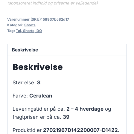
(sponsoreret indhold og priserne er vejledende)
Varenummer (SKU):
58937bc82d17
Kategori:
Shorts
Tag:
Tøj, Shorts, DO
Beskrivelse
Beskrivelse
Størrelse:
S
Farve:
Cerulean
Leveringstid er på ca.
2 – 4 hverdage
og
fragtprisen er på ca.
39
Produktid er
27021967D142200007-D1422.