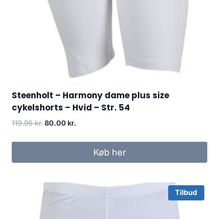
Steenholt – Harmony dame plus size
cykelshorts – Hvid – Str. 54
Original
Current
119.95
kr.
80.00
kr.
price
price
was:
is:
Køb her
119.95 kr..
80.00 kr..
Tilbud