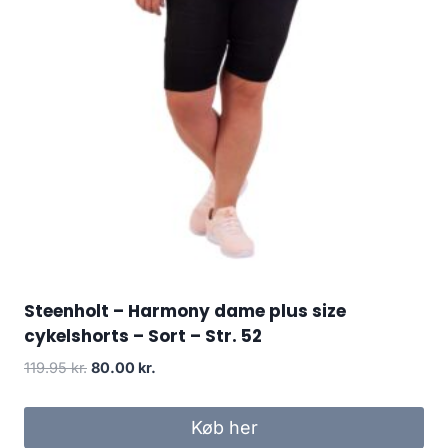
Steenholt – Harmony dame plus size
cykelshorts – Sort – Str. 52
Original
Current
119.95
kr.
80.00
kr.
price
price
was:
is:
Køb her
119.95 kr..
80.00 kr..