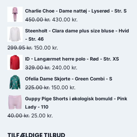
250.00 kr..
150.00 kr..
Charlie Choe - Dame nattøj - Lyserød - Str. S
Original
Current
450.00
kr.
430.00
kr.
price
price
Steenholt - Clara dame plus size bluse - Hvid
was:
is:
- Str. 46
450.00 kr..
430.00 kr..
Original
Current
299.95
kr.
150.00
kr.
price
price
ID - Langærmet herre polo - Rød - Str. XS
was:
is:
Original
Current
329.00
kr.
240.00
kr.
299.95 kr..
150.00 kr..
price
price
Ofelia Dame Skjorte - Green Combi - S
was:
is:
Original
Current
225.00
kr.
150.00
kr.
329.00 kr..
240.00 kr..
price
price
Guppy Pige Shorts i økologisk bomuld - Pink
was:
is:
Lady - 110
225.00 kr..
150.00 kr..
Original
Current
40.00
kr.
25.00
kr.
price
price
was:
is:
TILFÆLDIGE TILBUD