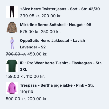
40.00 kr..
25.00 kr..
+Size herre Twister jeans - Sort - Str. 42/30
Original
Current
399.95
kr.
200.00
kr.
price
price
Mikk-line Børne Softshell - Nougat - 98
was:
is:
Original
Current
575.00
kr.
250.00
kr.
399.95 kr..
200.00 kr..
price
price
OppoSuits Herre Jakkesæt - Lavish
was:
is:
Lavender - 52
575.00 kr..
250.00 kr..
Original
Current
700.00
kr.
450.00
kr.
price
price
ID - Pro Wear herre T-shirt - Flaskegrøn - Str.
was:
is:
3XL
700.00 kr..
450.00 kr..
Original
Current
159.00
kr.
110.00
kr.
price
price
Trespass - Bertha pige jakke - Pink - Str.
was:
is:
110/116
159.00 kr..
110.00 kr..
Original
Current
500.00
kr.
200.00
kr.
price
price