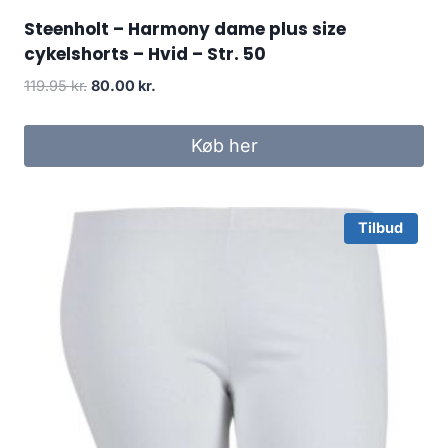
Steenholt – Harmony dame plus size
cykelshorts – Hvid – Str. 50
Original
Current
119.95
kr.
80.00
kr.
price
price
was:
is:
Køb her
119.95 kr..
80.00 kr..
Tilbud