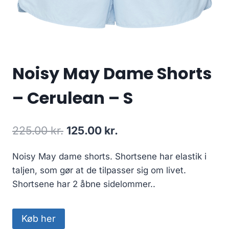
Noisy May Dame Shorts
– Cerulean – S
Original
Current
225.00
kr.
125.00
kr.
price
price
Noisy May dame shorts. Shortsene har elastik i
was:
is:
taljen, som gør at de tilpasser sig om livet.
225.00 kr..
125.00 kr..
Shortsene har 2 åbne sidelommer..
Køb her