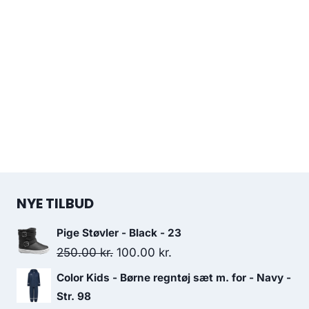
NYE TILBUD
Pige Støvler - Black - 23
Original
Current
250.00
kr.
100.00
kr.
price
price
Color Kids - Børne regntøj sæt m. for - Navy -
was:
is:
Str. 98