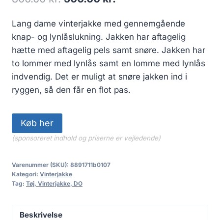
price
price
Lang dame vinterjakke med gennemgående
was:
is:
knap- og lynlåslukning. Jakken har aftagelig
800.00 kr..
500.00 kr..
hætte med aftagelig pels samt snøre. Jakken har
to lommer med lynlås samt en lomme med lynlås
indvendig. Det er muligt at snøre jakken ind i
ryggen, så den får en flot pas.
Køb her
(sponsoreret indhold og priserne er vejledende)
Varenummer (SKU):
8891711b0107
Kategori:
Vinterjakke
Tag:
Tøj, Vinterjakke, DO
Beskrivelse