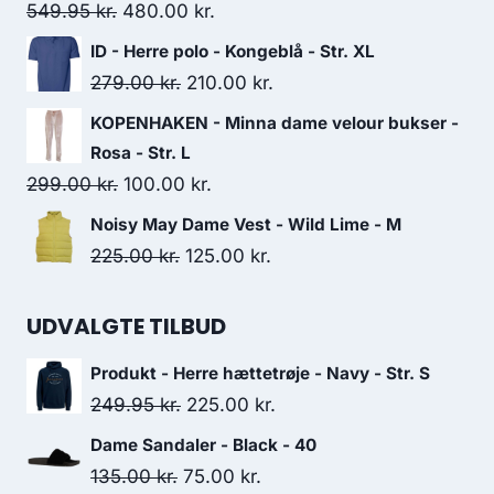
250.00 kr..
100.00 kr..
Original
Current
549.95
kr.
480.00
kr.
price
price
ID - Herre polo - Kongeblå - Str. XL
was:
is:
Original
Current
279.00
kr.
210.00
kr.
549.95 kr..
480.00 kr..
price
price
KOPENHAKEN - Minna dame velour bukser -
was:
is:
Rosa - Str. L
279.00 kr..
210.00 kr..
Original
Current
299.00
kr.
100.00
kr.
price
price
Noisy May Dame Vest - Wild Lime - M
was:
is:
Original
Current
225.00
kr.
125.00
kr.
299.00 kr..
100.00 kr..
price
price
was:
is:
UDVALGTE TILBUD
225.00 kr..
125.00 kr..
Produkt - Herre hættetrøje - Navy - Str. S
Original
Current
249.95
kr.
225.00
kr.
price
price
Dame Sandaler - Black - 40
was:
is:
Original
Current
135.00
kr.
75.00
kr.