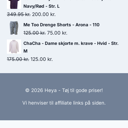
was:
is:
Navy/Rød - Str. L
200.00 kr..
150.00 kr..
Original
Current
349.95
kr.
200.00
kr.
price
price
Me Too Drenge Shorts - Arona - 110
was:
is:
Original
Current
125.00
kr.
75.00
kr.
349.95 kr..
200.00 kr..
price
price
ChaCha - Dame skjorte m. krave - Hvid - Str.
was:
is:
M
125.00 kr..
75.00 kr..
Original
Current
175.00
kr.
125.00
kr.
price
price
was:
is:
175.00 kr..
125.00 kr..
© 2026 Heya - Tøj til gode priser!
Vi henviser til affiliate links på siden.