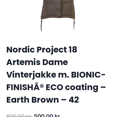
Nordic Project 18
Artemis Dame
Vinterjakke m. BIONIC-
FINISHÂ® ECO coating –
Earth Brown – 42
Original
Current
800.00
kr.
500.00
kr.