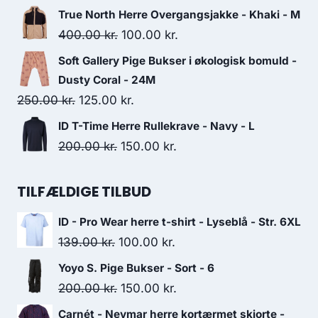
249.95 kr..
225.00 kr..
price
price
True North Herre Overgangsjakke - Khaki - M
was:
is:
Original
Current
400.00
kr.
100.00
kr.
135.00 kr..
75.00 kr..
price
price
Soft Gallery Pige Bukser i økologisk bomuld -
was:
is:
Dusty Coral - 24M
400.00 kr..
100.00 kr..
Original
Current
250.00
kr.
125.00
kr.
price
price
ID T-Time Herre Rullekrave - Navy - L
was:
is:
Original
Current
200.00
kr.
150.00
kr.
250.00 kr..
125.00 kr..
price
price
was:
is:
TILFÆLDIGE TILBUD
200.00 kr..
150.00 kr..
ID - Pro Wear herre t-shirt - Lyseblå - Str. 6XL
Original
Current
139.00
kr.
100.00
kr.
price
price
Yoyo S. Pige Bukser - Sort - 6
was:
is:
Original
Current
200.00
kr.
150.00
kr.
139.00 kr..
100.00 kr..
price
price
Carnét - Neymar herre kortærmet skjorte -