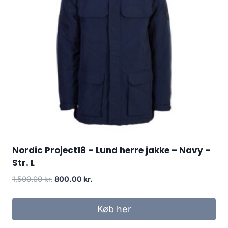
Nordic Project18 – Lund herre jakke – Navy –
Str. L
Original
Current
1,500.00
kr.
800.00
kr.
price
price
was:
is:
Køb her
1,500.00 kr..
800.00 kr..