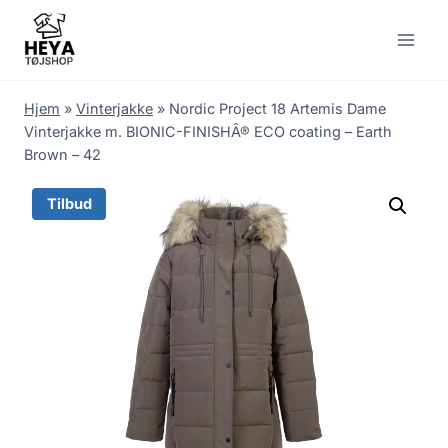
Skip
to
content
Hjem
»
Vinterjakke
»
Nordic Project 18 Artemis Dame
Vinterjakke m. BIONIC-FINISHÂ® ECO coating – Earth
Brown – 42
Tilbud