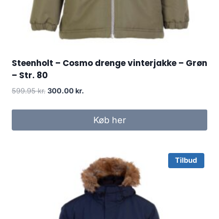
Steenholt – Cosmo drenge vinterjakke – Grøn
– Str. 80
Original
Current
599.95
kr.
300.00
kr.
price
price
was:
is:
Køb her
599.95 kr..
300.00 kr..
Tilbud