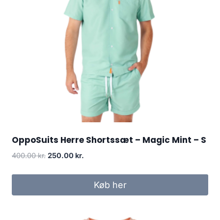
OppoSuits Herre Shortssæt – Magic Mint – S
Original
Current
400.00
kr.
250.00
kr.
price
price
was:
is:
Køb her
400.00 kr..
250.00 kr..