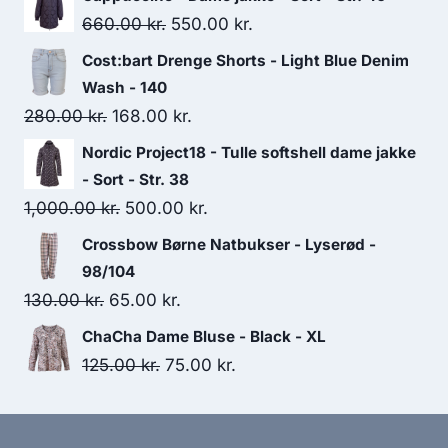
Original
Current
660.00
kr.
550.00
kr.
price
price
Cost:bart Drenge Shorts - Light Blue Denim
was:
is:
Wash - 140
660.00 kr..
550.00 kr..
Original
Current
280.00
kr.
168.00
kr.
price
price
Nordic Project18 - Tulle softshell dame jakke
was:
is:
- Sort - Str. 38
280.00 kr..
168.00 kr..
Original
Current
1,000.00
kr.
500.00
kr.
price
price
Crossbow Børne Natbukser - Lyserød -
was:
is:
98/104
1,000.00 kr..
500.00 kr..
Original
Current
130.00
kr.
65.00
kr.
price
price
ChaCha Dame Bluse - Black - XL
was:
is:
Original
Current
125.00
kr.
75.00
kr.
130.00 kr..
65.00 kr..
price
price
was:
is: