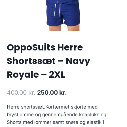
OppoSuits Herre
Shortssæt – Navy
Royale – 2XL
Original
Current
400.00
kr.
250.00
kr.
price
price
Herre shortssæt.Kortærmet skjorte med
was:
is:
brystlomme og gennemgående knaplukning.
400.00 kr..
250.00 kr..
Shorts med lommer samt snøre og elastik i