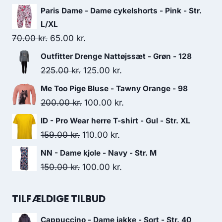
200.00 kr..
75.00 kr..
Paris Dame - Dame cykelshorts - Pink - Str.
L/XL
Original
Current
70.00
kr.
65.00
kr.
price
price
Outfitter Drenge Nattøjssæt - Grøn - 128
was:
is:
Original
Current
225.00
kr.
125.00
kr.
70.00 kr..
65.00 kr..
price
price
Me Too Pige Bluse - Tawny Orange - 98
was:
is:
Original
Current
200.00
kr.
100.00
kr.
225.00 kr..
125.00 kr..
price
price
ID - Pro Wear herre T-shirt - Gul - Str. XL
was:
is:
Original
Current
159.00
kr.
110.00
kr.
200.00 kr..
100.00 kr..
price
price
NN - Dame kjole - Navy - Str. M
was:
is:
Original
Current
150.00
kr.
100.00
kr.
159.00 kr..
110.00 kr..
price
price
was:
is:
TILFÆLDIGE TILBUD
150.00 kr..
100.00 kr..
Cappuccino - Dame jakke - Sort - Str. 40