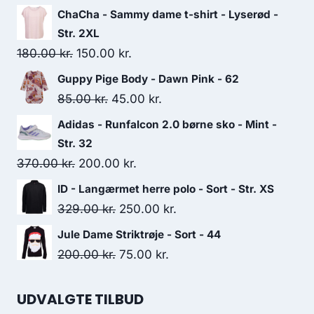
ChaCha - Sammy dame t-shirt - Lyserød -
Str. 2XL
Original
Current
180.00
kr.
150.00
kr.
price
price
Guppy Pige Body - Dawn Pink - 62
was:
is:
Original
Current
85.00
kr.
45.00
kr.
180.00 kr..
150.00 kr..
price
price
Adidas - Runfalcon 2.0 børne sko - Mint -
was:
is:
Str. 32
85.00 kr..
45.00 kr..
Original
Current
370.00
kr.
200.00
kr.
price
price
ID - Langærmet herre polo - Sort - Str. XS
was:
is:
Original
Current
329.00
kr.
250.00
kr.
370.00 kr..
200.00 kr..
price
price
Jule Dame Striktrøje - Sort - 44
was:
is:
Original
Current
200.00
kr.
75.00
kr.
329.00 kr..
250.00 kr..
price
price
was:
is:
UDVALGTE TILBUD