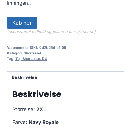
linningen..
Køb her
(sponsoreret indhold og priserne er vejledende)
Varenummer (SKU):
d2b26dfa1f05
Kategori:
Shortssæt
Tag:
Tøj, Shortssæt, DO
Beskrivelse
Beskrivelse
Størrelse:
2XL
Farve:
Navy Royale