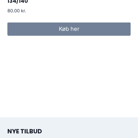
134/140
80.00
kr.
Køb her
NYE TILBUD