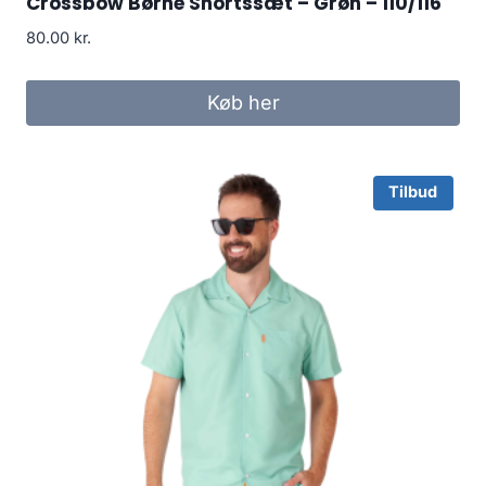
Crossbow Børne Shortssæt – Grøn – 110/116
80.00
kr.
Køb her
Tilbud