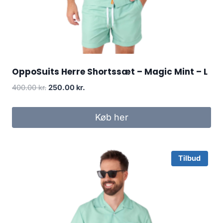
OppoSuits Herre Shortssæt – Magic Mint – L
Original
Current
400.00
kr.
250.00
kr.
price
price
was:
is:
Køb her
400.00 kr..
250.00 kr..
Tilbud