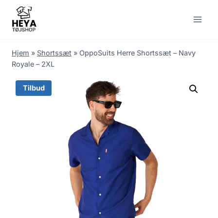
Skip
to
content
Hjem
»
Shortssæt
»
OppoSuits Herre Shortssæt – Navy
Royale – 2XL
Tilbud