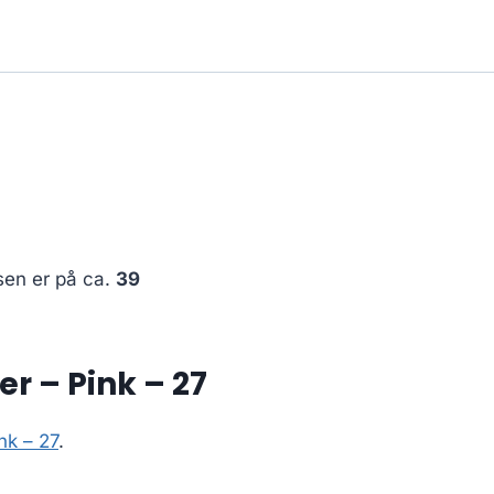
sen er på ca.
39
r – Pink – 27
nk – 27
.