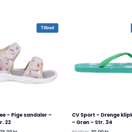
Tilbud
e – Pige sandaler –
CV Sport – Drenge klip
r. 22
– Grøn – Str. 34
riginal
Current
Original
Current
125.00
kr.
60.00
kr.
30.00
kr.