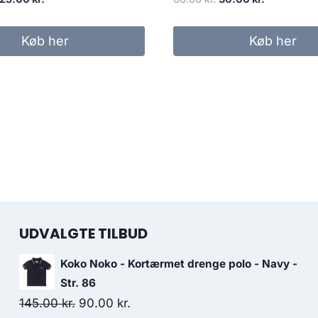
rice
price
price
price
as:
is:
was:
is:
Køb her
Køb her
70.00 kr..
125.00 kr..
60.00 kr..
30.00 kr..
UDVALGTE TILBUD
Koko Noko - Kortærmet drenge polo - Navy -
Str. 86
Original
Current
145.00
kr.
90.00
kr.