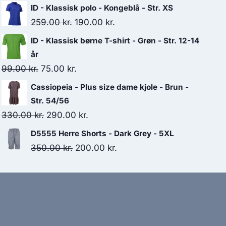
price
price
ID - Klassisk polo - Kongeblå - Str. XS
was:
is:
Original
Current
259.00
kr.
190.00
kr.
220.00 kr..
110.00 kr..
price
price
ID - Klassisk børne T-shirt - Grøn - Str. 12-14
was:
is:
år
259.00 kr..
190.00 kr..
Original
Current
99.00
kr.
75.00
kr.
price
price
Cassiopeia - Plus size dame kjole - Brun -
was:
is:
Str. 54/56
99.00 kr..
75.00 kr..
Original
Current
330.00
kr.
290.00
kr.
price
price
D5555 Herre Shorts - Dark Grey - 5XL
was:
is:
Original
Current
350.00
kr.
200.00
kr.
330.00 kr..
290.00 kr..
price
price
was:
is:
350.00 kr..
200.00 kr..