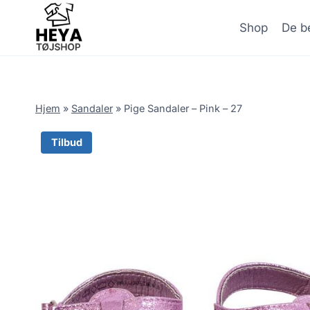
Skip
to
Shop
De be
content
Hjem
»
Sandaler
»
Pige Sandaler – Pink – 27
Tilbud