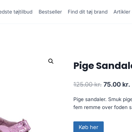
dste tøjtilbud
Bestseller
Find dit tøj brand
Artikle
Pige Sandale
Original
125.00
kr.
75.00
kr.
price
Pige sandaler. Smuk pige
was:
fem remme over foden sa
125.00 kr.
Køb her