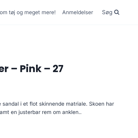
Søg
r om tøj og meget mere!
Anmeldelser
r – Pink – 27
Current
price
 sandal i et flot skinnende matriale. Skoen har
is:
mt en justerbar rem om anklen..
.
75.00 kr..