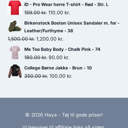
price
price
ID - Pro Wear herre T-shirt - Rød - Str. L
was:
is:
Original
Current
159.00
kr.
110.00
kr.
145.00 kr..
90.00 kr..
price
price
Birkenstock Boston Unisex Sandaler m. for -
was:
is:
Leather/Furthyme - 38
159.00 kr..
110.00 kr..
Original
Current
1,500.00
kr.
1,200.00
kr.
price
price
Me Too Baby Body - Chalk Pink - 74
was:
is:
Original
Current
180.00
kr.
90.00
kr.
1,500.00 kr..
1,200.00 kr..
price
price
College Børne Jakke - Brun - 10
was:
is:
Original
Current
350.00
kr.
100.00
kr.
180.00 kr..
90.00 kr..
price
price
was:
is:
350.00 kr..
100.00 kr..
© 2026 Heya - Tøj til gode priser!
Vi henviser til affiliate links på siden.