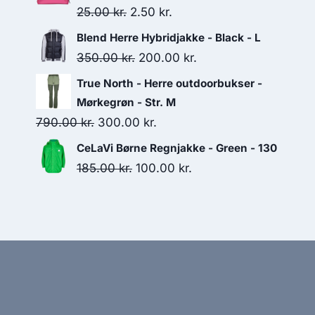
was:
is:
Original
Current
25.00
kr.
2.50
kr.
350.00 kr..
200.00 kr..
price
price
Blend Herre Hybridjakke - Black - L
was:
is:
Original
Current
350.00
kr.
200.00
kr.
25.00 kr..
2.50 kr..
price
price
True North - Herre outdoorbukser -
was:
is:
Mørkegrøn - Str. M
350.00 kr..
200.00 kr..
Original
Current
790.00
kr.
300.00
kr.
price
price
CeLaVi Børne Regnjakke - Green - 130
was:
is:
Original
Current
185.00
kr.
100.00
kr.
790.00 kr..
300.00 kr..
price
price
was:
is:
185.00 kr..
100.00 kr..