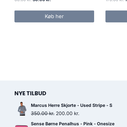
price
price
p
was:
is:
w
Køb her
60.00 kr..
30.00 kr..
1
NYE TILBUD
Marcus Herre Skjorte - Used Stripe - S
Original
Current
350.00
kr.
200.00
kr.
price
price
Sense Børne Penalhus - Pink - Onesize