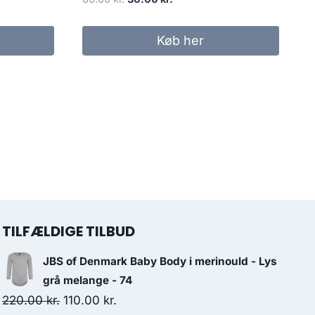
price
price
was:
is:
Køb her
60.00 kr..
30.00 kr..
TILFÆLDIGE TILBUD
JBS of Denmark Baby Body i merinould - Lys
grå melange - 74
Original
Current
220.00
kr.
110.00
kr.