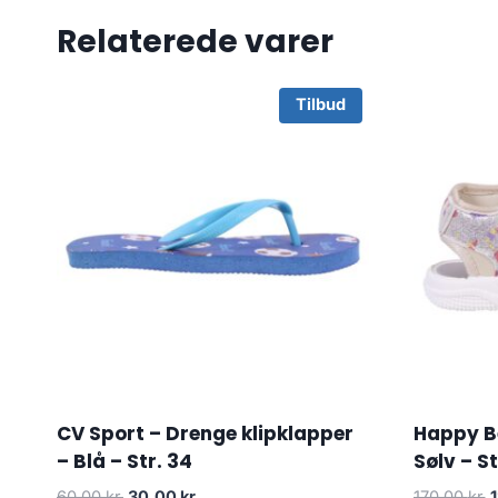
Relaterede varer
Tilbud
CV Sport – Drenge klipklapper
Happy Be
– Blå – Str. 34
Sølv – St
Original
Current
O
60.00
kr.
30.00
kr.
170.00
kr.