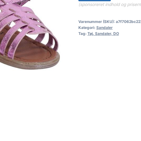
(sponsoreret indhold og priser
Varenummer (SKU):
a7f7062bc22
Kategori:
Sandaler
Tag:
Tøj, Sandaler, DO