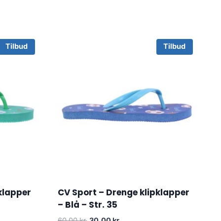
Tilbud
Tilbud
klapper
CV Sport – Drenge klipklapper
– Blå – Str. 35
Original
Current
60.00
kr.
30.00
kr.