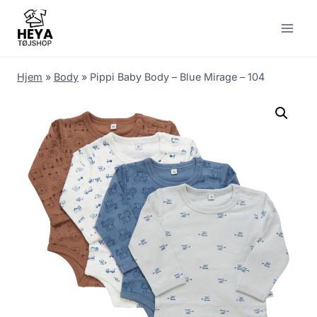
Skip
to
content
Hjem
»
Body
»
Pippi Baby Body – Blue Mirage – 104