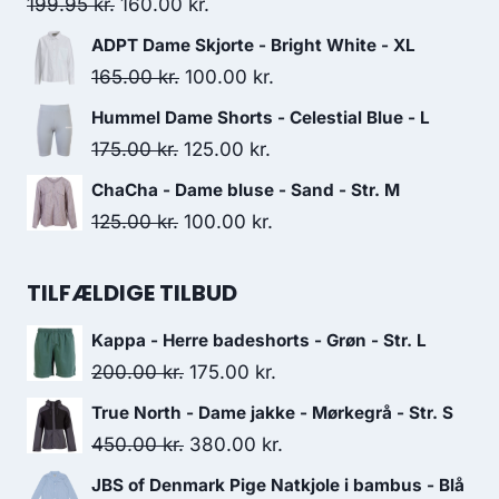
200.00 kr..
80.00 kr..
Original
Current
199.95
kr.
160.00
kr.
price
price
ADPT Dame Skjorte - Bright White - XL
was:
is:
Original
Current
165.00
kr.
100.00
kr.
199.95 kr..
160.00 kr..
price
price
Hummel Dame Shorts - Celestial Blue - L
was:
is:
Original
Current
175.00
kr.
125.00
kr.
165.00 kr..
100.00 kr..
price
price
ChaCha - Dame bluse - Sand - Str. M
was:
is:
Original
Current
125.00
kr.
100.00
kr.
175.00 kr..
125.00 kr..
price
price
was:
is:
TILFÆLDIGE TILBUD
125.00 kr..
100.00 kr..
Kappa - Herre badeshorts - Grøn - Str. L
Original
Current
200.00
kr.
175.00
kr.
price
price
True North - Dame jakke - Mørkegrå - Str. S
was:
is:
Original
Current
450.00
kr.
380.00
kr.
200.00 kr..
175.00 kr..
price
price
JBS of Denmark Pige Natkjole i bambus - Blå