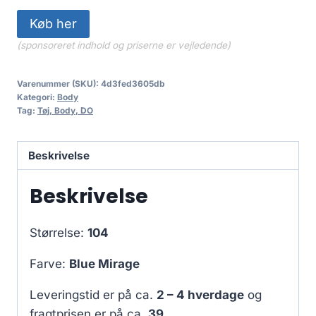
Køb her
(sponsoreret indhold og priserne er vejledende)
Varenummer (SKU):
4d3fed3605db
Kategori:
Body
Tag:
Tøj, Body, DO
Beskrivelse
Beskrivelse
Størrelse:
104
Farve:
Blue Mirage
Leveringstid er på ca.
2 – 4 hverdage
og
fragtprisen er på ca.
39