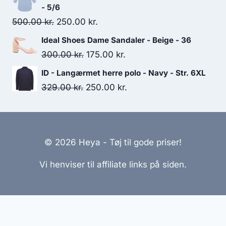
was:
is:
- 5/6
450.00 kr..
380.00 kr..
Original
Current
500.00
kr.
250.00
kr.
price
price
Ideal Shoes Dame Sandaler - Beige - 36
was:
is:
Original
Current
300.00
kr.
175.00
kr.
500.00 kr..
250.00 kr..
price
price
ID - Langærmet herre polo - Navy - Str. 6XL
was:
is:
Original
Current
329.00
kr.
250.00
kr.
300.00 kr..
175.00 kr..
price
price
was:
is:
329.00 kr..
250.00 kr..
© 2026 Heya - Tøj til gode priser!
Vi henviser til affiliate links på siden.
Hjemmesider Til Salg
|
Hjemmeside Udvikling
|
Online
Tilbud