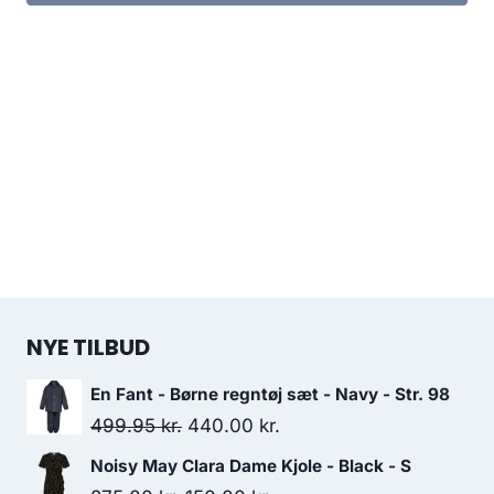
NYE TILBUD
En Fant - Børne regntøj sæt - Navy - Str. 98
Original
Current
499.95
kr.
440.00
kr.
price
price
Noisy May Clara Dame Kjole - Black - S
was:
is: