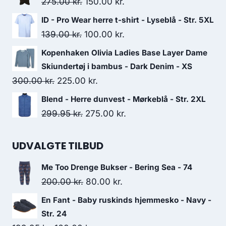
Original
Current
275.00
kr.
150.00
kr.
499.95 kr..
440.00 kr..
price
price
ID - Pro Wear herre t-shirt - Lyseblå - Str. 5XL
was:
is:
Original
Current
139.00
kr.
100.00
kr.
275.00 kr..
150.00 kr..
price
price
Kopenhaken Olivia Ladies Base Layer Dame
was:
is:
Skiundertøj i bambus - Dark Denim - XS
139.00 kr..
100.00 kr..
Original
Current
300.00
kr.
225.00
kr.
price
price
Blend - Herre dunvest - Mørkeblå - Str. 2XL
was:
is:
Original
Current
299.95
kr.
275.00
kr.
300.00 kr..
225.00 kr..
price
price
was:
is:
UDVALGTE TILBUD
299.95 kr..
275.00 kr..
Me Too Drenge Bukser - Bering Sea - 74
Original
Current
200.00
kr.
80.00
kr.
price
price
En Fant - Baby ruskinds hjemmesko - Navy -
was:
is:
Str. 24