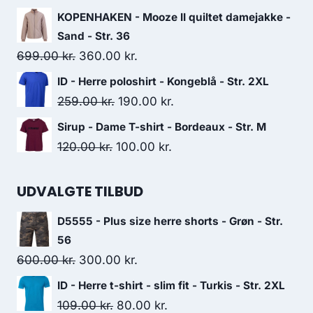
price
price
KOPENHAKEN - Mooze II quiltet damejakke -
was:
is:
Sand - Str. 36
399.00 kr..
300.00 kr..
Original
Current
699.00
kr.
360.00
kr.
price
price
ID - Herre poloshirt - Kongeblå - Str. 2XL
was:
is:
Original
Current
259.00
kr.
190.00
kr.
699.00 kr..
360.00 kr..
price
price
Sirup - Dame T-shirt - Bordeaux - Str. M
was:
is:
Original
Current
120.00
kr.
100.00
kr.
259.00 kr..
190.00 kr..
price
price
was:
is:
UDVALGTE TILBUD
120.00 kr..
100.00 kr..
D5555 - Plus size herre shorts - Grøn - Str.
56
Original
Current
600.00
kr.
300.00
kr.
price
price
ID - Herre t-shirt - slim fit - Turkis - Str. 2XL
was:
is:
Original
Current
109.00
kr.
80.00
kr.