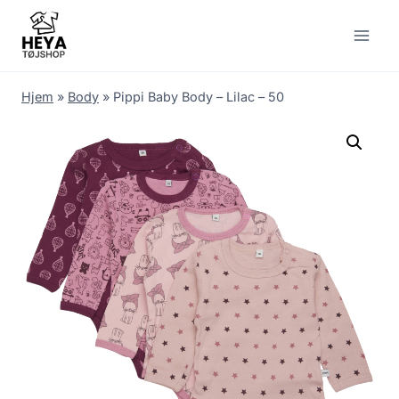
Skip
to
content
Hjem
»
Body
»
Pippi Baby Body – Lilac – 50