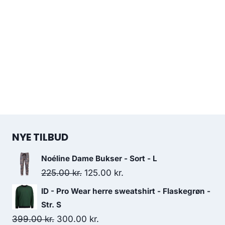
NYE TILBUD
Noéline Dame Bukser - Sort - L
Original
Current
225.00
kr.
125.00
kr.
price
price
ID - Pro Wear herre sweatshirt - Flaskegrøn -
was:
is:
Str. S
225.00 kr..
125.00 kr..
Original
Current
399.00
kr.
300.00
kr.