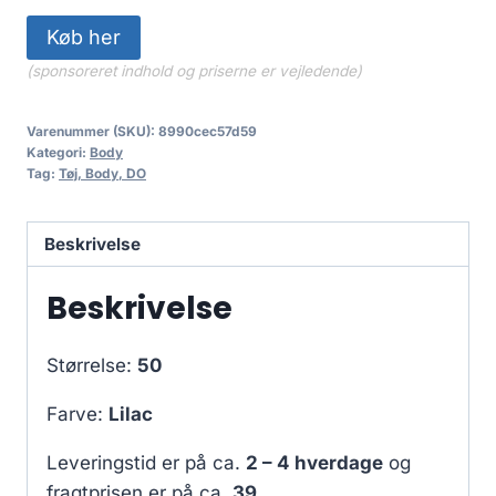
Køb her
(sponsoreret indhold og priserne er vejledende)
Varenummer (SKU):
8990cec57d59
Kategori:
Body
Tag:
Tøj, Body, DO
Beskrivelse
Beskrivelse
Størrelse:
50
Farve:
Lilac
Leveringstid er på ca.
2 – 4 hverdage
og
fragtprisen er på ca.
39