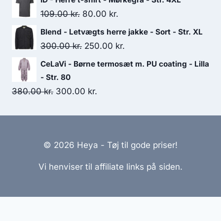
was:
is:
Original
Current
109.00
kr.
80.00
kr.
150.00 kr..
75.00 kr..
price
price
Blend - Letvægts herre jakke - Sort - Str. XL
was:
is:
Original
Current
300.00
kr.
250.00
kr.
109.00 kr..
80.00 kr..
price
price
CeLaVi - Børne termosæt m. PU coating - Lilla
was:
is:
- Str. 80
300.00 kr..
250.00 kr..
Original
Current
380.00
kr.
300.00
kr.
price
price
was:
is:
380.00 kr..
300.00 kr..
© 2026 Heya - Tøj til gode priser!
Vi henviser til affiliate links på siden.
Hjemmesider Til Salg
|
Hjemmeside Udvikling
|
Online