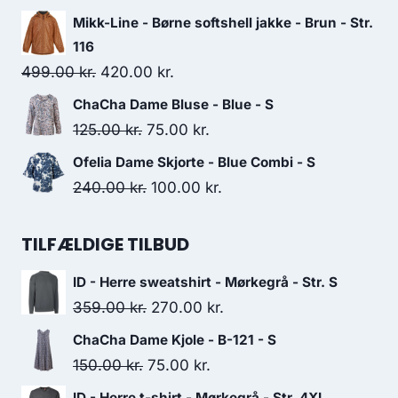
600.00 kr..
300.00 kr..
price
price
Mikk-Line - Børne softshell jakke - Brun - Str.
was:
is:
116
109.00 kr..
80.00 kr..
Original
Current
499.00
kr.
420.00
kr.
price
price
ChaCha Dame Bluse - Blue - S
was:
is:
Original
Current
125.00
kr.
75.00
kr.
499.00 kr..
420.00 kr..
price
price
Ofelia Dame Skjorte - Blue Combi - S
was:
is:
Original
Current
240.00
kr.
100.00
kr.
125.00 kr..
75.00 kr..
price
price
was:
is:
TILFÆLDIGE TILBUD
240.00 kr..
100.00 kr..
ID - Herre sweatshirt - Mørkegrå - Str. S
Original
Current
359.00
kr.
270.00
kr.
price
price
ChaCha Dame Kjole - B-121 - S
was:
is:
Original
Current
150.00
kr.
75.00
kr.
359.00 kr..
270.00 kr..
price
price
ID - Herre t-shirt - Mørkegrå - Str. 4XL