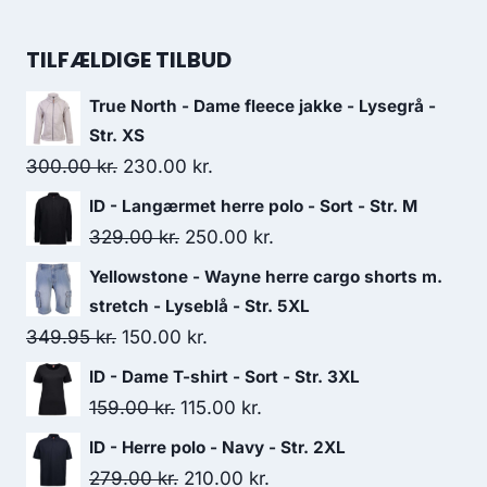
180.00 kr..
150.00 kr..
price
price
was:
is:
TILFÆLDIGE TILBUD
200.00 kr..
125.00 kr..
True North - Dame fleece jakke - Lysegrå -
Str. XS
Original
Current
300.00
kr.
230.00
kr.
price
price
ID - Langærmet herre polo - Sort - Str. M
was:
is:
Original
Current
329.00
kr.
250.00
kr.
300.00 kr..
230.00 kr..
price
price
Yellowstone - Wayne herre cargo shorts m.
was:
is:
stretch - Lyseblå - Str. 5XL
329.00 kr..
250.00 kr..
Original
Current
349.95
kr.
150.00
kr.
price
price
ID - Dame T-shirt - Sort - Str. 3XL
was:
is:
Original
Current
159.00
kr.
115.00
kr.
349.95 kr..
150.00 kr..
price
price
ID - Herre polo - Navy - Str. 2XL
was:
is:
Original
Current
279.00
kr.
210.00
kr.