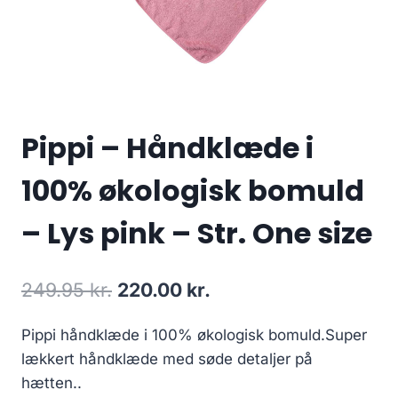
Pippi – Håndklæde i
100% økologisk bomuld
– Lys pink – Str. One size
Original
Current
249.95
kr.
220.00
kr.
price
price
Pippi håndklæde i 100% økologisk bomuld.Super
was:
is:
lækkert håndklæde med søde detaljer på
249.95 kr..
220.00 kr..
hætten..