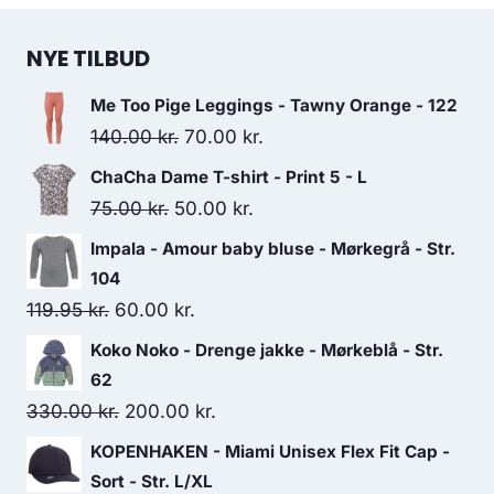
NYE TILBUD
Me Too Pige Leggings - Tawny Orange - 122
Original
Current
140.00
kr.
70.00
kr.
price
price
ChaCha Dame T-shirt - Print 5 - L
was:
is:
Original
Current
75.00
kr.
50.00
kr.
140.00 kr..
70.00 kr..
price
price
Impala - Amour baby bluse - Mørkegrå - Str.
was:
is:
104
75.00 kr..
50.00 kr..
Original
Current
119.95
kr.
60.00
kr.
price
price
Koko Noko - Drenge jakke - Mørkeblå - Str.
was:
is:
62
119.95 kr..
60.00 kr..
Original
Current
330.00
kr.
200.00
kr.
price
price
KOPENHAKEN - Miami Unisex Flex Fit Cap -
was:
is:
Sort - Str. L/XL