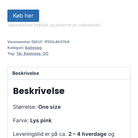
Køb her
(sponsoreret indhold og priserne er vejledende)
Varenummer (SKU):
1f551c4b07b8
Kategori:
Badeslag
Tag:
Tøj, Badeslag, DO
Beskrivelse
Beskrivelse
Størrelse:
One size
Farve:
Lys pink
Leveringstid er på ca.
2 – 4 hverdage
og