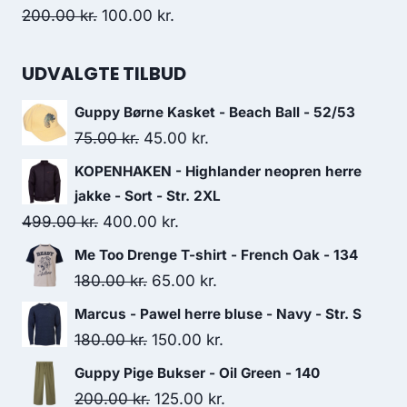
330.00 kr..
200.00 kr..
Original
Current
200.00
kr.
100.00
kr.
price
price
was:
is:
UDVALGTE TILBUD
200.00 kr..
100.00 kr..
Guppy Børne Kasket - Beach Ball - 52/53
Original
Current
75.00
kr.
45.00
kr.
price
price
KOPENHAKEN - Highlander neopren herre
was:
is:
jakke - Sort - Str. 2XL
75.00 kr..
45.00 kr..
Original
Current
499.00
kr.
400.00
kr.
price
price
Me Too Drenge T-shirt - French Oak - 134
was:
is:
Original
Current
180.00
kr.
65.00
kr.
499.00 kr..
400.00 kr..
price
price
Marcus - Pawel herre bluse - Navy - Str. S
was:
is:
Original
Current
180.00
kr.
150.00
kr.
180.00 kr..
65.00 kr..
price
price
Guppy Pige Bukser - Oil Green - 140
was:
is:
Original
Current
200.00
kr.
125.00
kr.