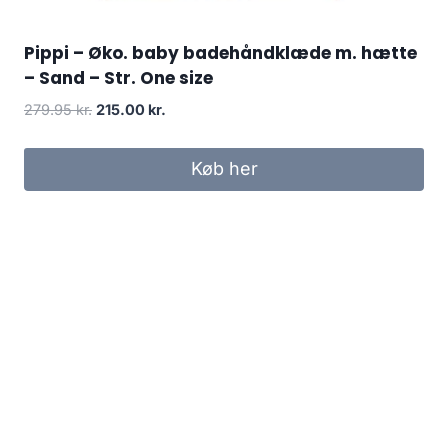
Pippi – Øko. baby badehåndklæde m. hætte
– Sand – Str. One size
Original
Current
279.95
kr.
215.00
kr.
price
price
was:
is:
Køb her
279.95 kr..
215.00 kr..