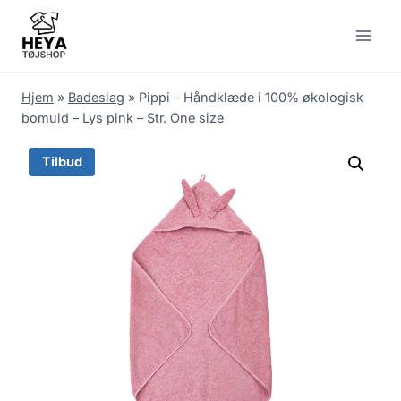
Skip
to
content
Hjem
»
Badeslag
»
Pippi – Håndklæde i 100% økologisk
bomuld – Lys pink – Str. One size
Tilbud