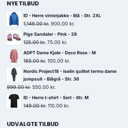
NYE TILBUD
ID - Herre vinterjakke - Blå - Str. 2XL
Original
Current
1,149.00
kr.
900.00
kr.
price
price
Pige Sandaler - Pink - 28
was:
is:
Original
Current
125.00
kr.
75.00
kr.
1,149.00 kr..
900.00 kr..
price
price
ADPT Dame Kjole - Deco Rose - M
was:
is:
Original
Current
185.00
kr.
100.00
kr.
125.00 kr..
75.00 kr..
price
price
Nordic Project18 - Iselin quiltet termo dame
was:
is:
jumpsuit - Blågrå - Str. 36
185.00 kr..
100.00 kr..
Original
Current
999.00
kr.
550.00
kr.
price
price
ID - Herre t-shirt - Sort - Str. M
was:
is:
Original
Current
149.00
kr.
110.00
kr.
999.00 kr..
550.00 kr..
price
price
was:
is:
UDVALGTE TILBUD