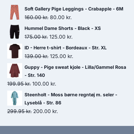
185.00 kr..
150.00 kr..
Soft Gallery Pige Leggings - Crabapple - 6M
Original
Current
160.00
kr.
80.00
kr.
price
price
Hummel Dame Shorts - Black - XS
was:
is:
Original
Current
175.00
kr.
125.00
kr.
160.00 kr..
80.00 kr..
price
price
ID - Herre t-shirt - Bordeaux - Str. XL
was:
is:
Original
Current
139.00
kr.
125.00
kr.
175.00 kr..
125.00 kr..
price
price
Guppy - Pige sweat kjole - Lilla/Gammel Rosa
was:
is:
- Str. 140
139.00 kr..
125.00 kr..
Original
Current
199.95
kr.
100.00
kr.
price
price
Steenholt - Moss børne regntøj m. seler -
was:
is:
Lyseblå - Str. 86
199.95 kr..
100.00 kr..
Original
Current
299.95
kr.
200.00
kr.
price
price
was:
is: