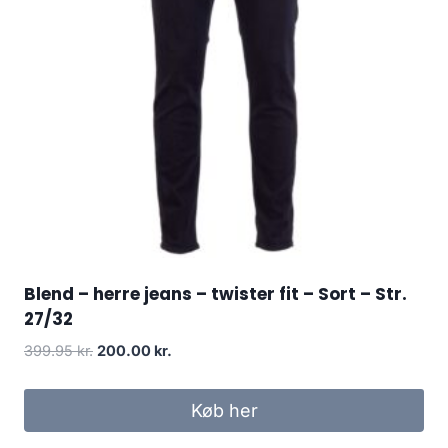
Blend – herre jeans – twister fit – Sort – Str.
27/32
Original
Current
399.95
kr.
200.00
kr.
price
price
was:
is:
Køb her
399.95 kr..
200.00 kr..