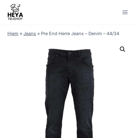
Skip
to
content
Hjem
»
Jeans
»
Pre End Herre Jeans – Denim – 44/34