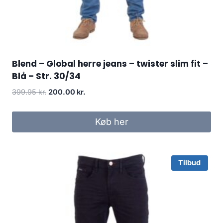
Blend – Global herre jeans – twister slim fit –
Blå – Str. 30/34
Original
Current
399.95
kr.
200.00
kr.
price
price
was:
is:
Køb her
399.95 kr..
200.00 kr..
Tilbud