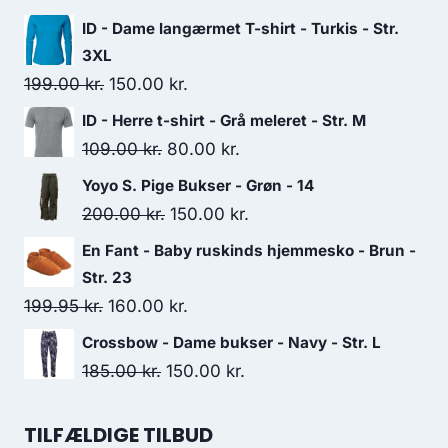
149.00 kr..
110.00 kr..
ID - Dame langærmet T-shirt - Turkis - Str.
3XL
Original
Current
199.00
kr.
150.00
kr.
price
price
ID - Herre t-shirt - Grå meleret - Str. M
was:
is:
Original
Current
109.00
kr.
80.00
kr.
199.00 kr..
150.00 kr..
price
price
Yoyo S. Pige Bukser - Grøn - 14
was:
is:
Original
Current
200.00
kr.
150.00
kr.
109.00 kr..
80.00 kr..
price
price
En Fant - Baby ruskinds hjemmesko - Brun -
was:
is:
Str. 23
200.00 kr..
150.00 kr..
Original
Current
199.95
kr.
160.00
kr.
price
price
Crossbow - Dame bukser - Navy - Str. L
was:
is:
Original
Current
185.00
kr.
150.00
kr.
199.95 kr..
160.00 kr..
price
price
was:
is:
TILFÆLDIGE TILBUD