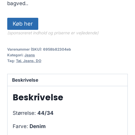
bagved..
Køb her
(sponsoreret indhold og priserne er vejledende)
Varenummer (SKU):
6958b82304eb
Kategori:
Jeans
Tag:
Tøj, Jeans, DO
Beskrivelse
Beskrivelse
Størrelse:
44/34
Farve:
Denim