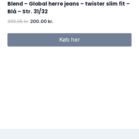
Blend – Global herre jeans – twister slim fit –
Blå – Str. 31/32
Original
Current
399.95
kr.
200.00
kr.
price
price
was:
is:
Køb her
399.95 kr..
200.00 kr..