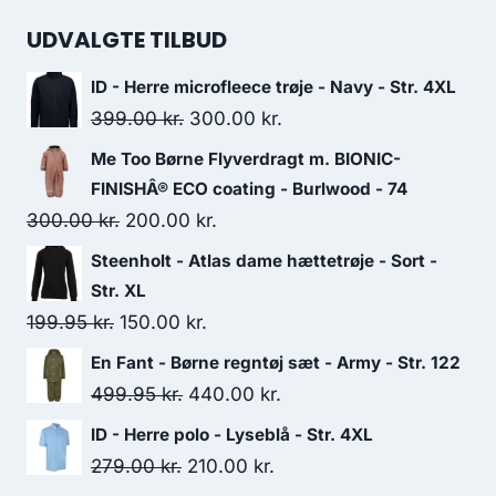
price
price
was:
is:
UDVALGTE TILBUD
270.00 kr..
135.00 kr..
ID - Herre microfleece trøje - Navy - Str. 4XL
Original
Current
399.00
kr.
300.00
kr.
price
price
Me Too Børne Flyverdragt m. BIONIC-
was:
is:
FINISHÂ® ECO coating - Burlwood - 74
399.00 kr..
300.00 kr..
Original
Current
300.00
kr.
200.00
kr.
price
price
Steenholt - Atlas dame hættetrøje - Sort -
was:
is:
Str. XL
300.00 kr..
200.00 kr..
Original
Current
199.95
kr.
150.00
kr.
price
price
En Fant - Børne regntøj sæt - Army - Str. 122
was:
is:
Original
Current
499.95
kr.
440.00
kr.
199.95 kr..
150.00 kr..
price
price
ID - Herre polo - Lyseblå - Str. 4XL
was:
is:
Original
Current
279.00
kr.
210.00
kr.
499.95 kr..
440.00 kr..