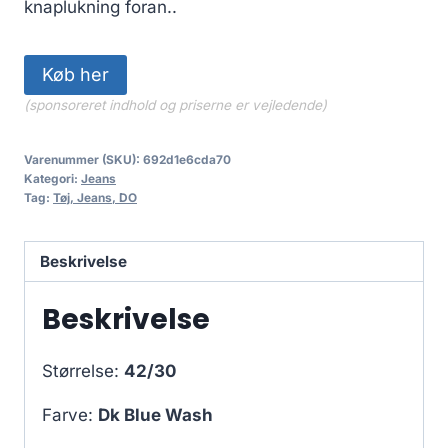
knaplukning foran..
Køb her
(sponsoreret indhold og priserne er vejledende)
Varenummer (SKU):
692d1e6cda70
Kategori:
Jeans
Tag:
Tøj, Jeans, DO
Beskrivelse
Beskrivelse
Størrelse:
42/30
Farve:
Dk Blue Wash