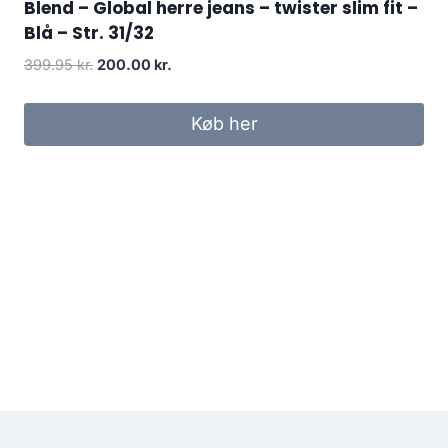
Blend – Global herre jeans – twister slim fit –
Blå – Str. 31/32
Original
Current
399.95
kr.
200.00
kr.
price
price
was:
is:
Køb her
399.95 kr..
200.00 kr..