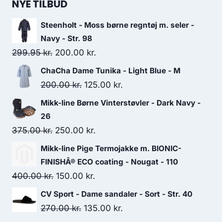
NYE TILBUD
Steenholt - Moss børne regntøj m. seler -
Navy - Str. 98
Original
Current
299.95
kr.
200.00
kr.
price
price
ChaCha Dame Tunika - Light Blue - M
was:
is:
Original
Current
200.00
kr.
125.00
kr.
299.95 kr..
200.00 kr..
price
price
Mikk-line Børne Vinterstøvler - Dark Navy -
was:
is:
26
200.00 kr..
125.00 kr..
Original
Current
375.00
kr.
250.00
kr.
price
price
Mikk-line Pige Termojakke m. BIONIC-
was:
is:
FINISHÂ® ECO coating - Nougat - 110
375.00 kr..
250.00 kr..
Original
Current
400.00
kr.
150.00
kr.
price
price
CV Sport - Dame sandaler - Sort - Str. 40
was:
is:
Original
Current
270.00
kr.
135.00
kr.
400.00 kr..
150.00 kr..