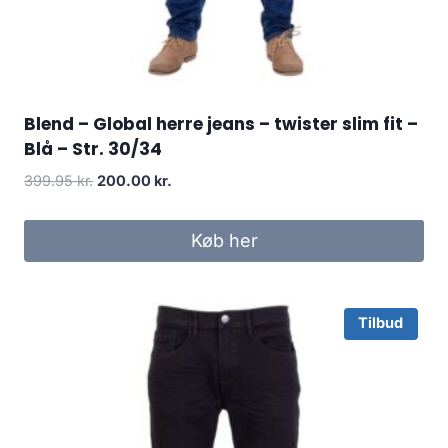
Blend – Global herre jeans – twister slim fit –
Blå – Str. 30/34
Original
Current
399.95
kr.
200.00
kr.
price
price
was:
is:
Køb her
399.95 kr..
200.00 kr..
Tilbud