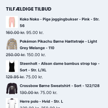
price
price
was:
is:
TILFÆLDIGE TILBUD
279.00 kr..
210.00 kr..
Koko Noko - Pige joggingbukser - Pink - Str.
56
Original
Current
160.00
kr.
95.00
kr.
price
price
Pokémon Pikachu Børne Hættetrøje - Light
was:
is:
Grey Melange - 110
160.00 kr..
95.00 kr..
Original
Current
250.00
kr.
150.00
kr.
price
price
Steenholt - Alison dame bambus strop top -
was:
is:
Sort - Str. L/XL
250.00 kr..
150.00 kr..
Original
Current
129.95
kr.
75.00
kr.
price
price
Crossbow Børne Sweatshirt - Sort - 122/128
was:
is:
Original
Current
130.00
kr.
75.00
kr.
129.95 kr..
75.00 kr..
price
price
Herre polo - Hvid - Str. L
was:
is: