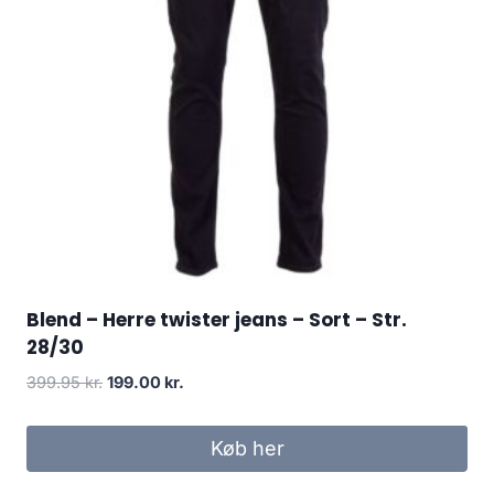
Blend – Herre twister jeans – Sort – Str.
28/30
Original
Current
399.95
kr.
199.00
kr.
price
price
was:
is:
Køb her
399.95 kr..
199.00 kr..