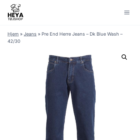
Skip
to
content
Hjem
»
Jeans
»
Pre End Herre Jeans – Dk Blue Wash –
42/30