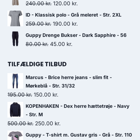
was:
is:
Original
Current
240.00
kr.
120.00
kr.
250.00 kr..
125.00 kr..
price
price
ID - Klassisk polo - Grå meleret - Str. 2XL
was:
is:
Original
Current
259.00
kr.
190.00
kr.
240.00 kr..
120.00 kr..
price
price
Guppy Drenge Bukser - Dark Sapphire - 56
was:
is:
Original
Current
80.00
kr.
45.00
kr.
259.00 kr..
190.00 kr..
price
price
was:
is:
TILFÆLDIGE TILBUD
80.00 kr..
45.00 kr..
Marcus - Brice herre jeans - slim fit -
Mørkeblå - Str. 31/32
Original
Current
195.00
kr.
150.00
kr.
price
price
KOPENHAKEN - Dex herre hættetrøje - Navy
was:
is:
- Str. M
195.00 kr..
150.00 kr..
Original
Current
500.00
kr.
250.00
kr.
price
price
Guppy - T-shirt m. Gustav gris - Grå - Str. 110