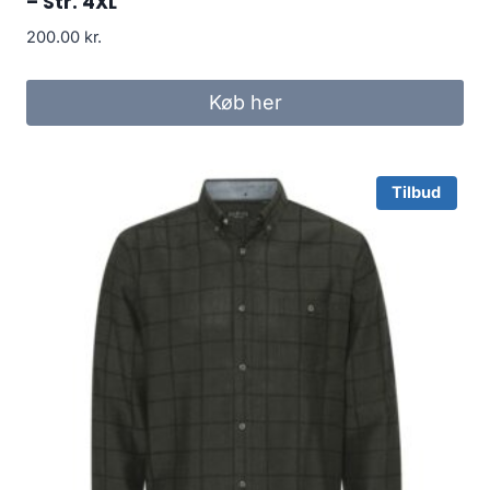
– Str. 4XL
200.00
kr.
Køb her
Tilbud