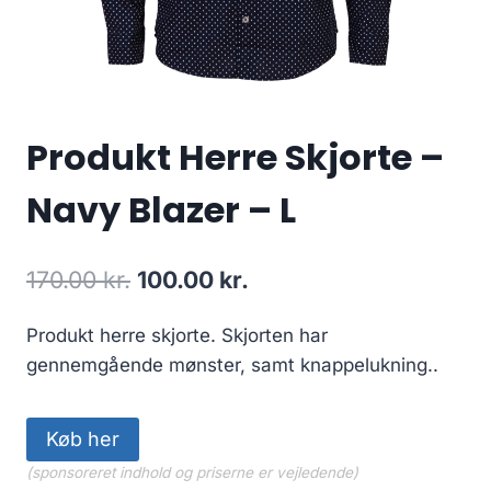
Produkt Herre Skjorte –
Navy Blazer – L
Original
Current
170.00
kr.
100.00
kr.
price
price
Produkt herre skjorte. Skjorten har
was:
is:
gennemgående mønster, samt knappelukning..
170.00 kr..
100.00 kr..
Køb her
(sponsoreret indhold og priserne er vejledende)