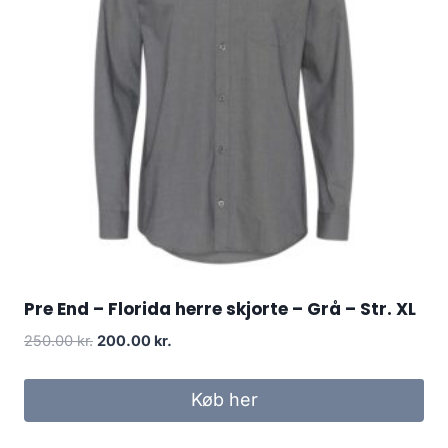
Pre End – Florida herre skjorte – Grå – Str. XL
Original
Current
250.00
kr.
200.00
kr.
price
price
was:
is:
Køb her
250.00 kr..
200.00 kr..