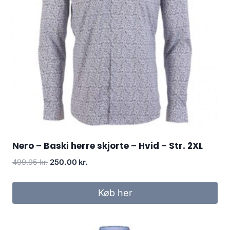
Nero – Baski herre skjorte – Hvid – Str. 2XL
Original
Current
499.95
kr.
250.00
kr.
price
price
was:
is:
Køb her
499.95 kr..
250.00 kr..