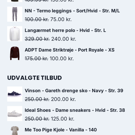
229.00 kr..
170.00 kr..
price
price
NN - Termo leggings - Sort/Hvid - Str. M/L
was:
is:
Original
Current
100.00
kr.
75.00
kr.
169.95 kr..
150.00 kr..
price
price
Langærmet herre polo - Hvid - Str. L
was:
is:
Original
Current
329.00
kr.
240.00
kr.
100.00 kr..
75.00 kr..
price
price
ADPT Dame Striktrøje - Port Royale - XS
was:
is:
Original
Current
175.00
kr.
100.00
kr.
329.00 kr..
240.00 kr..
price
price
was:
is:
UDVALGTE TILBUD
175.00 kr..
100.00 kr..
Vinson - Gareth drenge sko - Navy - Str. 39
Original
Current
250.00
kr.
200.00
kr.
price
price
Ideal Shoes - Dame sneakers - Hvid - Str. 38
was:
is:
Original
Current
250.00
kr.
125.00
kr.
250.00 kr..
200.00 kr..
price
price
Me Too Pige Kjole - Vanilla - 140