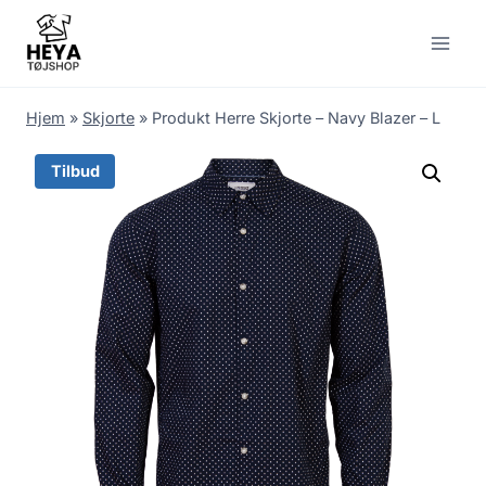
Skip
to
content
Hjem
»
Skjorte
»
Produkt Herre Skjorte – Navy Blazer – L
Tilbud