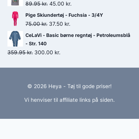
was:
is:
Original
Current
89.95
kr.
45.00
kr.
500.00 kr..
250.00 kr..
price
price
Pige Skiundertøj - Fuchsia - 3/4Y
was:
is:
Original
Current
75.00
kr.
37.50
kr.
89.95 kr..
45.00 kr..
price
price
CeLaVi - Basic børne regntøj - Petroleumsblå
was:
is:
- Str. 140
75.00 kr..
37.50 kr..
Original
Current
359.95
kr.
300.00
kr.
price
price
was:
is:
359.95 kr..
300.00 kr..
© 2026 Heya - Tøj til gode priser!
Vi henviser til affiliate links på siden.
Hjemmesider Til Salg
|
Hjemmeside Udvikling
|
Online
Tilbud