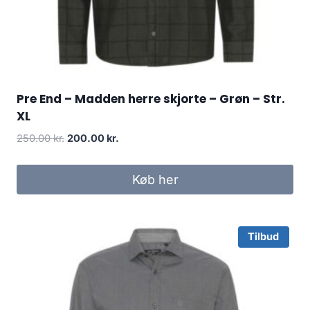
Pre End – Madden herre skjorte – Grøn – Str.
XL
Original
Current
250.00
kr.
200.00
kr.
price
price
was:
is:
Køb her
250.00 kr..
200.00 kr..
Tilbud