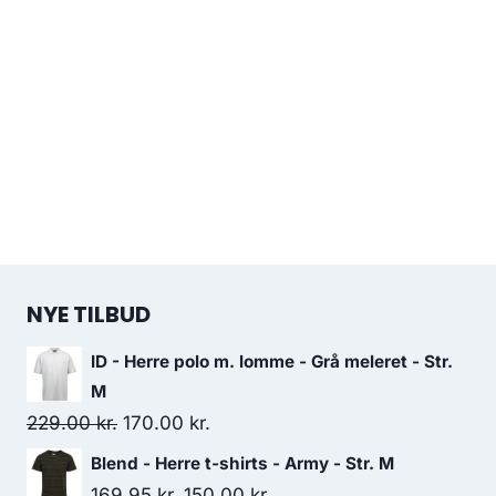
NYE TILBUD
ID - Herre polo m. lomme - Grå meleret - Str.
M
Original
Current
229.00
kr.
170.00
kr.
price
price
Blend - Herre t-shirts - Army - Str. M
was:
is:
Original
Current
169.95
kr.
150.00
kr.