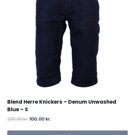
Blend Herre Knickers – Denum Unwashed
Blue – S
Original
Current
200.00
kr.
100.00
kr.
price
price
was:
is: