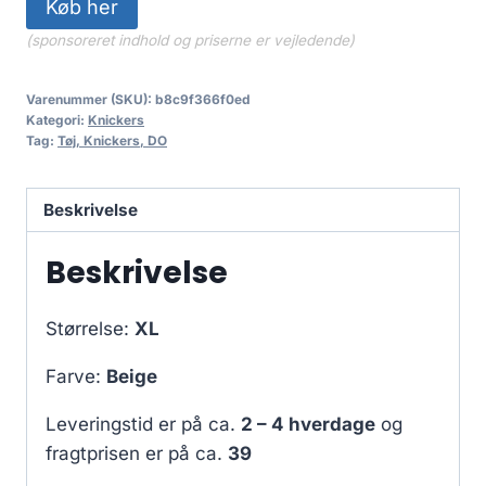
Køb her
(sponsoreret indhold og priserne er vejledende)
Varenummer (SKU):
b8c9f366f0ed
Kategori:
Knickers
Tag:
Tøj, Knickers, DO
Beskrivelse
Beskrivelse
Størrelse:
XL
Farve:
Beige
Leveringstid er på ca.
2 – 4 hverdage
og
fragtprisen er på ca.
39