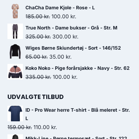
price
price
ChaCha Dame Kjole - Rose - L
was:
is:
Original
Current
185.00
kr.
100.00
kr.
725.00 kr..
580.00 kr..
price
price
True North - Dame bukser - Grå - Str. M
was:
is:
Original
Current
325.00
kr.
300.00
kr.
185.00 kr..
100.00 kr..
price
price
Wiges Børne Skiundertøj - Sort - 146/152
was:
is:
Original
Current
65.00
kr.
35.00
kr.
325.00 kr..
300.00 kr..
price
price
Koko Noko - Pige forårsjakke - Navy - Str. 62
was:
is:
Original
Current
335.00
kr.
100.00
kr.
65.00 kr..
35.00 kr..
price
price
was:
is:
UDVALGTE TILBUD
335.00 kr..
100.00 kr..
ID - Pro Wear herre T-shirt - Blå meleret - Str.
L
Original
Current
159.00
kr.
110.00
kr.
price
price
Mikk-Line - Børne termosæt - Sort - Str. 122