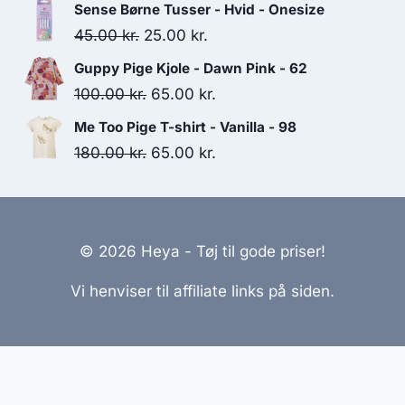
price
price
Sense Børne Tusser - Hvid - Onesize
was:
is:
Original
Current
45.00
kr.
25.00
kr.
125.00 kr..
75.00 kr..
price
price
Guppy Pige Kjole - Dawn Pink - 62
was:
is:
Original
Current
100.00
kr.
65.00
kr.
45.00 kr..
25.00 kr..
price
price
Me Too Pige T-shirt - Vanilla - 98
was:
is:
Original
Current
180.00
kr.
65.00
kr.
100.00 kr..
65.00 kr..
price
price
was:
is:
180.00 kr..
65.00 kr..
© 2026 Heya - Tøj til gode priser!
Vi henviser til affiliate links på siden.
Hjemmesider Til Salg
|
Hjemmeside Udvikling
|
Online
Tilbud