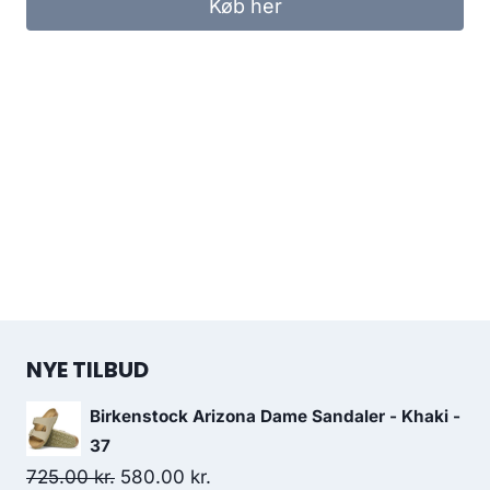
Køb her
200.00 kr..
100.00 kr..
NYE TILBUD
Birkenstock Arizona Dame Sandaler - Khaki -
37
Original
Current
725.00
kr.
580.00
kr.