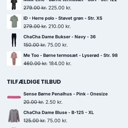
was:
is:
Original
Current
279.00
kr.
225.00
kr.
159.00 kr..
110.00 kr..
price
price
ID - Herre polo - Støvet grøn - Str. XS
was:
is:
Original
Current
279.00
kr.
210.00
kr.
279.00 kr..
225.00 kr..
price
price
ChaCha Dame Bukser - Navy - 36
was:
is:
Original
Current
150.00
kr.
75.00
kr.
279.00 kr..
210.00 kr..
price
price
Me Too - Børne termosæt - Lyserød - Str. 98
was:
is:
Original
Current
460.00
kr.
184.00
kr.
150.00 kr..
75.00 kr..
price
price
was:
is:
TILFÆLDIGE TILBUD
460.00 kr..
184.00 kr..
Sense Børne Penalhus - Pink - Onesize
Original
Current
20.00
kr.
2.50
kr.
price
price
ChaCha Dame Bluse - B-125 - XL
was:
is:
Original
Current
125.00
kr.
75.00
kr.
20.00 kr..
2.50 kr..