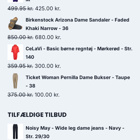
259.00 kr..
190.00 kr..
Original
Current
499.95
kr.
425.00
kr.
price
price
Birkenstock Arizona Dame Sandaler - Faded
was:
is:
Khaki Narrow - 36
499.95 kr..
425.00 kr..
Original
Current
850.00
kr.
680.00
kr.
price
price
CeLaVi - Basic børne regntøj - Mørkerød - Str.
was:
is:
140
850.00 kr..
680.00 kr..
Original
Current
359.95
kr.
300.00
kr.
price
price
Ticket Woman Pernilla Dame Bukser - Taupe
was:
is:
- 38
359.95 kr..
300.00 kr..
Original
Current
375.00
kr.
100.00
kr.
price
price
was:
is:
TILFÆLDIGE TILBUD
375.00 kr..
100.00 kr..
Noisy May - Wide leg dame jeans - Navy -
Str. 29/30