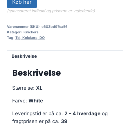
Køb her
(sponsoreret indhold og priserne er vejledende)
Varenummer (SKU):
c603bd97ea56
Kategori:
Knickers
Tag:
Tøj, Knickers, DO
Beskrivelse
Beskrivelse
Størrelse:
XL
Farve:
White
Leveringstid er på ca.
2 – 4 hverdage
og
fragtprisen er på ca.
39