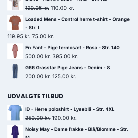
was:
is:
Original
Current
129.95
kr.
110.00
kr.
159.00 kr..
110.00 kr..
price
price
Loaded Mens - Control herre t-shirt - Orange
was:
is:
- Str. L
129.95 kr..
110.00 kr..
Original
Current
119.95
kr.
75.00
kr.
price
price
En Fant - Pige termosæt - Rosa - Str. 140
was:
is:
Original
Current
500.00
kr.
395.00
kr.
119.95 kr..
75.00 kr..
price
price
G66 Grasstar Pige Jeans - Denim - 8
was:
is:
Original
Current
200.00
kr.
125.00
kr.
500.00 kr..
395.00 kr..
price
price
was:
is:
UDVALGTE TILBUD
200.00 kr..
125.00 kr..
ID - Herre poloshirt - Lyseblå - Str. 4XL
Original
Current
259.00
kr.
190.00
kr.
price
price
Noisy May - Dame frakke - Blå/Blomme - Str.
was:
is:
M