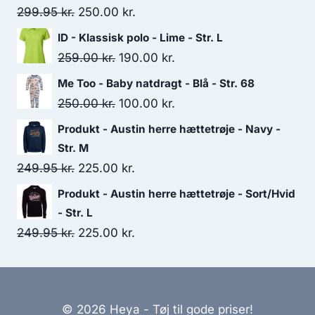
Original
Current
299.95
kr.
250.00
kr.
price
price
ID - Klassisk polo - Lime - Str. L
was:
is:
Original
Current
259.00
kr.
190.00
kr.
299.95 kr..
250.00 kr..
price
price
Me Too - Baby natdragt - Blå - Str. 68
was:
is:
Original
Current
250.00
kr.
100.00
kr.
259.00 kr..
190.00 kr..
price
price
Produkt - Austin herre hættetrøje - Navy -
was:
is:
Str. M
250.00 kr..
100.00 kr..
Original
Current
249.95
kr.
225.00
kr.
price
price
Produkt - Austin herre hættetrøje - Sort/Hvid
was:
is:
- Str. L
249.95 kr..
225.00 kr..
Original
Current
249.95
kr.
225.00
kr.
price
price
was:
is:
249.95 kr..
225.00 kr..
© 2026 Heya - Tøj til gode priser!