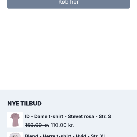
Køb her
NYE TILBUD
ID - Dame t-shirt - Støvet rosa - Str. S
Original
Current
159.00
kr.
110.00
kr.
price
price
Blend - Herre t-shirt - Hvid - Str. XL