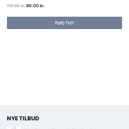
Original
Current
119.95
kr.
80.00
kr.
price
price
was:
is:
Køb her
119.95 kr..
80.00 kr..
NYE TILBUD