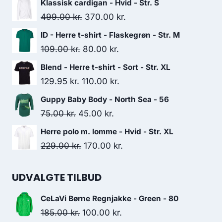
Klassisk cardigan - Hvid - Str. S
Original
Current
499.00
kr.
370.00
kr.
price
price
ID - Herre t-shirt - Flaskegrøn - Str. M
was:
is:
Original
Current
109.00
kr.
80.00
kr.
499.00 kr..
370.00 kr..
price
price
Blend - Herre t-shirt - Sort - Str. XL
was:
is:
Original
Current
129.95
kr.
110.00
kr.
109.00 kr..
80.00 kr..
price
price
Guppy Baby Body - North Sea - 56
was:
is:
Original
Current
75.00
kr.
45.00
kr.
129.95 kr..
110.00 kr..
price
price
Herre polo m. lomme - Hvid - Str. XL
was:
is:
Original
Current
229.00
kr.
170.00
kr.
75.00 kr..
45.00 kr..
price
price
was:
is:
UDVALGTE TILBUD
229.00 kr..
170.00 kr..
CeLaVi Børne Regnjakke - Green - 80
Original
Current
185.00
kr.
100.00
kr.