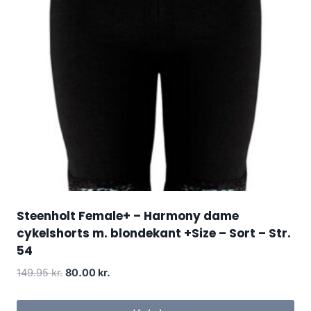
Steenholt Female+ – Harmony dame
cykelshorts m. blondekant +Size – Sort – Str.
54
Original
Current
149.95
kr.
80.00
kr.
price
price
was:
is: