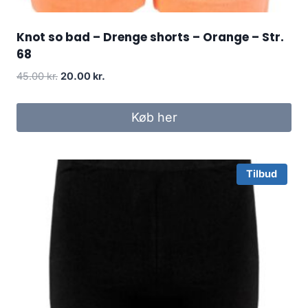
Knot so bad – Drenge shorts – Orange – Str.
68
Original
Current
45.00
kr.
20.00
kr.
price
price
was:
is:
Køb her
45.00 kr..
20.00 kr..
Tilbud