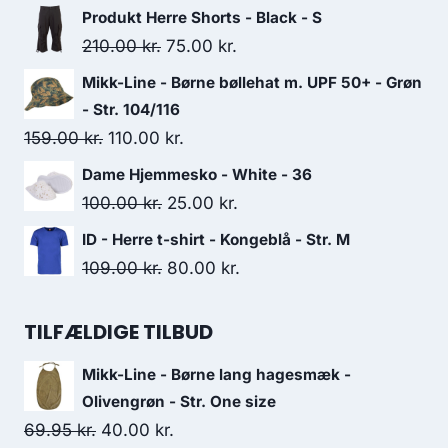
price
price
Produkt Herre Shorts - Black - S
was:
is:
Original
Current
210.00
kr.
75.00
kr.
185.00 kr..
100.00 kr..
price
price
Mikk-Line - Børne bøllehat m. UPF 50+ - Grøn
was:
is:
- Str. 104/116
210.00 kr..
75.00 kr..
Original
Current
159.00
kr.
110.00
kr.
price
price
Dame Hjemmesko - White - 36
was:
is:
Original
Current
100.00
kr.
25.00
kr.
159.00 kr..
110.00 kr..
price
price
ID - Herre t-shirt - Kongeblå - Str. M
was:
is:
Original
Current
109.00
kr.
80.00
kr.
100.00 kr..
25.00 kr..
price
price
was:
is:
TILFÆLDIGE TILBUD
109.00 kr..
80.00 kr..
Mikk-Line - Børne lang hagesmæk -
Olivengrøn - Str. One size
Original
Current
69.95
kr.
40.00
kr.