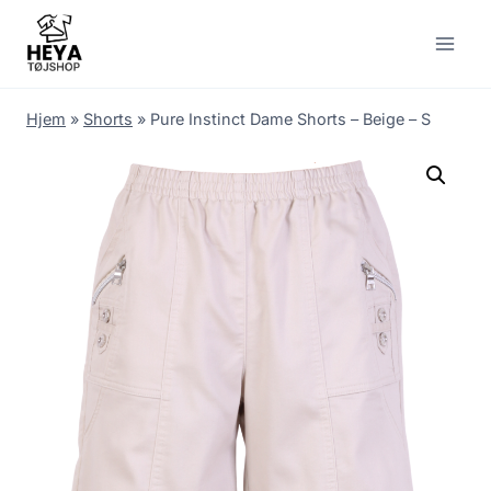
Skip
to
content
Hjem
»
Shorts
»
Pure Instinct Dame Shorts – Beige – S