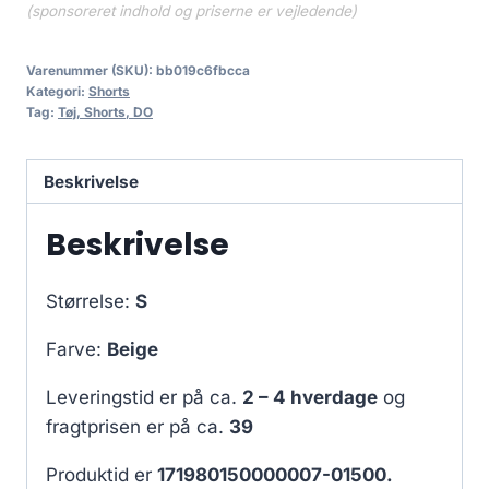
(sponsoreret indhold og priserne er vejledende)
Varenummer (SKU):
bb019c6fbcca
Kategori:
Shorts
Tag:
Tøj, Shorts, DO
Beskrivelse
Beskrivelse
Størrelse:
S
Farve:
Beige
Leveringstid er på ca.
2 – 4 hverdage
og
fragtprisen er på ca.
39
Produktid er
171980150000007-01500.