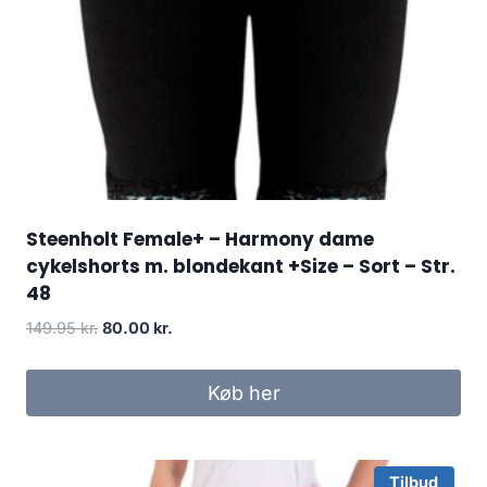
Steenholt Female+ – Harmony dame
cykelshorts m. blondekant +Size – Sort – Str.
48
Original
Current
149.95
kr.
80.00
kr.
price
price
was:
is:
Køb her
149.95 kr..
80.00 kr..
Tilbud