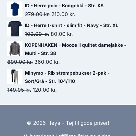
price
price
ID - Herre polo - Kongeblå - Str. XS
was:
is:
Original
Current
279.00
kr.
210.00
kr.
69.95 kr..
40.00 kr..
price
price
ID - Herre t-shirt - slim fit - Navy - Str. XL
was:
is:
Original
Current
109.00
kr.
80.00
kr.
279.00 kr..
210.00 kr..
price
price
KOPENHAKEN - Mooze II quiltet damejakke -
was:
is:
Multi - Str. 38
109.00 kr..
80.00 kr..
Original
Current
699.00
kr.
360.00
kr.
price
price
Minymo - Rib strømpebukser 2-pak -
was:
is:
Sort/Grå - Str. 104/110
699.00 kr..
360.00 kr..
Original
Current
149.95
kr.
120.00
kr.
price
price
was:
is:
149.95 kr..
120.00 kr..
© 2026 Heya - Tøj til gode priser!