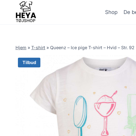
Skip
to
Shop
De be
content
Hjem
»
T-shirt
»
Queenz – Ice pige T-shirt – Hvid – Str. 92
Tilbud