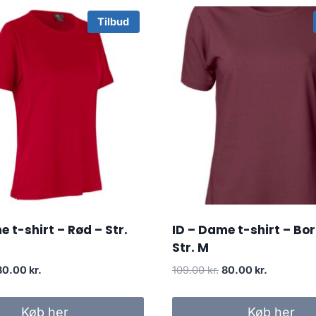
Tilbud
e t-shirt – Rød – Str.
ID – Dame t-shirt – Bo
Str. M
riginal
Current
Original
Current
80.00
kr.
109.00
kr.
80.00
kr.
rice
price
price
price
was:
is:
was:
is:
Køb her
Køb her