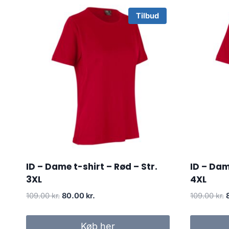
Tilbud
ID – Dame t-shirt – Rød – Str.
ID – Dam
3XL
4XL
Original
Current
O
109.00
kr.
80.00
kr.
109.00
kr.
price
price
p
was:
is:
Køb her