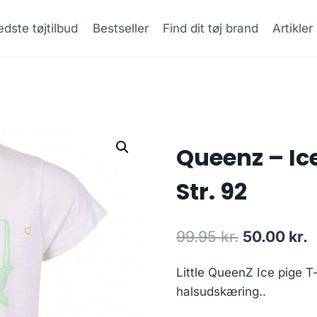
dste tøjtilbud
Bestseller
Find dit tøj brand
Artikle
Queenz – Ice
Str. 92
Original
C
99.95
kr.
50.00
kr.
price
p
Little QueenZ Ice pige T
was:
i
halsudskæring..
99.95 kr..
5