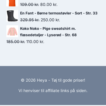
was:
is:
Original
Current
109.00
kr.
80.00
kr.
250.00 kr..
100.00 kr..
price
price
En Fant - Børne termostøvler - Sort - Str. 33
was:
is:
Original
Current
329.95
kr.
250.00
kr.
109.00 kr..
80.00 kr..
price
price
Koko Noko - Pige sweatshirt m.
was:
is:
flæsedetaljer - Lyserød - Str. 68
329.95 kr..
250.00 kr..
Original
Current
185.00
kr.
110.00
kr.
price
price
was:
is:
185.00 kr..
110.00 kr..
© 2026 Heya - Tøj til gode priser!
Vi henviser til affiliate links på siden.