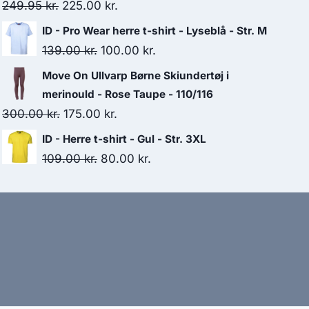
299.95 kr..
275.00 kr..
Original
Current
249.95
kr.
225.00
kr.
price
price
ID - Pro Wear herre t-shirt - Lyseblå - Str. M
was:
is:
Original
Current
139.00
kr.
100.00
kr.
249.95 kr..
225.00 kr..
price
price
Move On Ullvarp Børne Skiundertøj i
was:
is:
merinould - Rose Taupe - 110/116
139.00 kr..
100.00 kr..
Original
Current
300.00
kr.
175.00
kr.
price
price
ID - Herre t-shirt - Gul - Str. 3XL
was:
is:
Original
Current
109.00
kr.
80.00
kr.
300.00 kr..
175.00 kr..
price
price
was:
is:
109.00 kr..
80.00 kr..