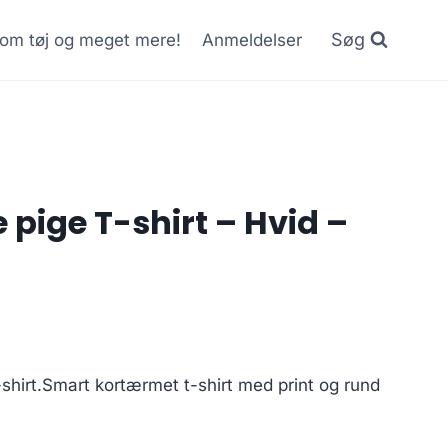
Søg
r om tøj og meget mere!
Anmeldelser
 pige T-shirt – Hvid –
urrent
rice
-shirt.Smart kortærmet t-shirt med print og rund
s:
0.00 kr..