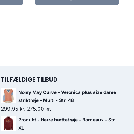
99.95 kr..
50.00 kr..
TILFÆLDIGE TILBUD
Noisy May Curve - Veronica plus size dame
striktrøje - Multi - Str. 48
Original
Current
299.95
kr.
275.00
kr.
price
price
Produkt - Herre hættetrøje - Bordeaux - Str.
was:
is:
XL