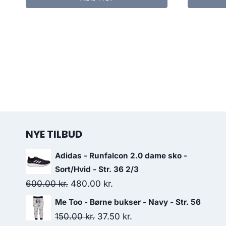
109.00 kr..
80.00 kr..
1
NYE TILBUD
Adidas - Runfalcon 2.0 dame sko -
Sort/Hvid - Str. 36 2/3
Original
Current
600.00
kr.
480.00
kr.
price
price
Me Too - Børne bukser - Navy - Str. 56
was:
is:
Original
Current
150.00
kr.
37.50
kr.