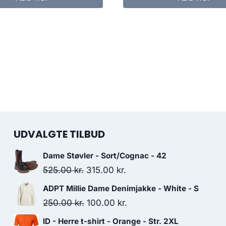
09.00 kr..
80.00 kr..
109.00 kr..
80.00 kr..
UDVALGTE TILBUD
Dame Støvler - Sort/Cognac - 42
Original
Current
525.00
kr.
315.00
kr.
price
price
ADPT Millie Dame Denimjakke - White - S
was:
is:
Original
Current
250.00
kr.
100.00
kr.
525.00 kr..
315.00 kr..
price
price
ID - Herre t-shirt - Orange - Str. 2XL