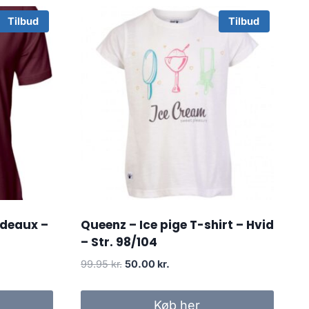
Tilbud
Tilbud
rdeaux –
Queenz – Ice pige T-shirt – Hvid
– Str. 98/104
Original
Current
99.95
kr.
50.00
kr.
price
price
was:
is:
Køb her