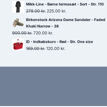
600.00 kr..
480.00 kr..
price
price
Mikk-Line - Børne termosæt - Sort - Str. 110
was:
is:
Original
Current
279.00
kr.
225.00
kr.
150.00 kr..
37.50 kr..
price
price
Birkenstock Arizona Dame Sandaler - Faded
was:
is:
Khaki Narrow - 38
279.00 kr..
225.00 kr..
Original
Current
900.00
kr.
720.00
kr.
price
price
ID - Indkøbskurv - Rød - Str. One size
was:
is:
Original
Current
169.00
kr.
120.00
kr.
900.00 kr..
720.00 kr..
price
price
was:
is:
169.00 kr..
120.00 kr..