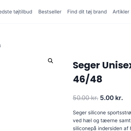
dste tøjtilbud
Bestseller
Find dit tøj brand
Artikle
8
Seger Unise
46/48
Original
Cu
50.00
kr.
5.00
kr.
price
pr
Seger silicone sportsstr
was:
is:
ved hæl og tæerne samt
50.00 kr..
5.0
siliconepå indersiden a