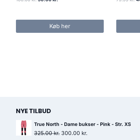
price
price
pr
was:
is:
w
100.00 kr..
50.00 kr..
79
Køb her
NYE TILBUD
True North - Dame bukser - Pink - Str. XS
Original
Current
325.00
kr.
300.00
kr.