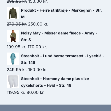
Original
Current
299.95
kr.
150.00
kr.
price
price
Produkt - Herre striktrøje - Mørkegrøn - Str.
was:
is:
M
299.95 kr..
150.00 kr..
Original
Current
279.95
kr.
250.00
kr.
price
price
Noisy May - Misser dame fleece - Army -
was:
is:
Str. S
279.95 kr..
250.00 kr..
Original
Current
199.95
kr.
170.00
kr.
price
price
Steenholt - Lund børne termosæt - Lyseblå -
was:
is:
Str. 146
199.95 kr..
170.00 kr..
Original
Current
249.95
kr.
150.00
kr.
price
price
Steenholt - Harmony dame plus size
was:
is:
cykelshorts - Hvid - Str. 48
249.95 kr..
150.00 kr..
Original
Current
119.95
kr.
80.00
kr.
price
price
was:
is: