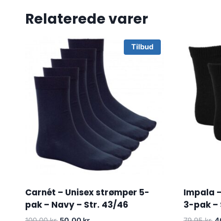
Relaterede varer
Tilbud
Carnét – Unisex strømper 5-
Impala 
pak – Navy – Str. 43/46
3-pak – S
Original
Current
Or
100.00
kr.
50.00
kr.
79.95
kr.
4