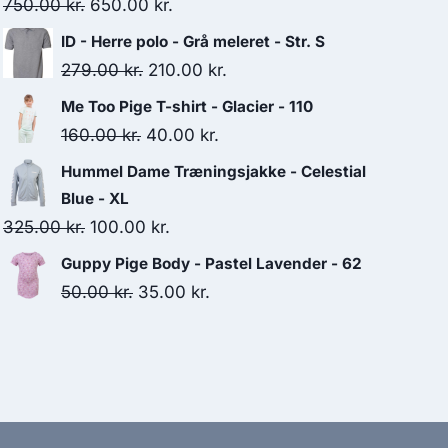
Original
Current
750.00
kr.
650.00
kr.
price
price
ID - Herre polo - Grå meleret - Str. S
was:
is:
Original
Current
279.00
kr.
210.00
kr.
750.00 kr..
650.00 kr..
price
price
Me Too Pige T-shirt - Glacier - 110
was:
is:
Original
Current
160.00
kr.
40.00
kr.
279.00 kr..
210.00 kr..
price
price
Hummel Dame Træningsjakke - Celestial
was:
is:
Blue - XL
160.00 kr..
40.00 kr..
Original
Current
325.00
kr.
100.00
kr.
price
price
Guppy Pige Body - Pastel Lavender - 62
was:
is:
Original
Current
50.00
kr.
35.00
kr.
325.00 kr..
100.00 kr..
price
price
was:
is:
50.00 kr..
35.00 kr..