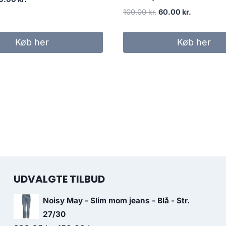
ice
price
Original
Current
100.00
kr.
60.00
kr.
as:
is:
price
price
.95 kr..
40.00 kr..
was:
is:
Køb her
Køb her
100.00 kr..
60.00 kr..
UDVALGTE TILBUD
Noisy May - Slim mom jeans - Blå - Str.
27/30