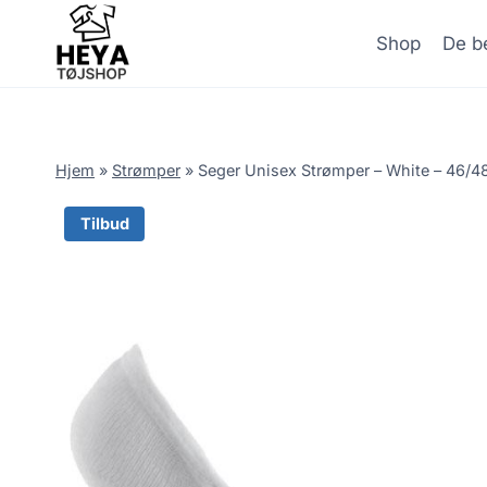
Skip
to
Shop
De be
content
Hjem
»
Strømper
»
Seger Unisex Strømper – White – 46/4
Tilbud