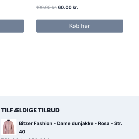
Original
Current
100.00
kr.
60.00
kr.
price
price
was:
is:
Køb her
100.00 kr..
60.00 kr..
TILFÆLDIGE TILBUD
Bitzer Fashion - Dame dunjakke - Rosa - Str.
40