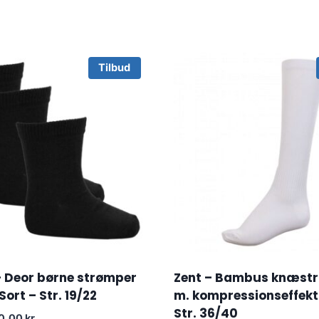
Tilbud
– Deor børne strømper
Zent – Bambus knæst
ort – Str. 19/22
m. kompressionseffekt 
Str. 36/40
iginal
Current
0.00
kr.