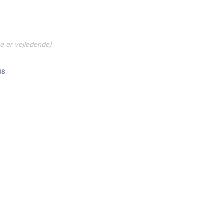
ne er vejledende)
d8