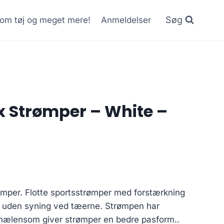
Søg
r om tøj og meget mere!
Anmeldelser
x Strømper – White –
rrent
ice
ømper. Flotte sportsstrømper med forstærkning
 uden syning ved tæerne. Strømpen har
0 kr..
f hælensom giver strømper en bedre pasform..