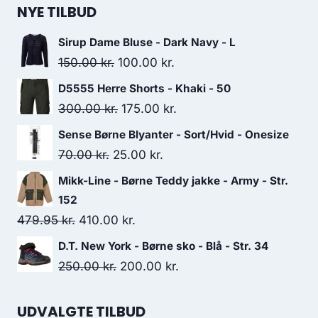
NYE TILBUD
Sirup Dame Bluse - Dark Navy - L
Original
Current
150.00
kr.
100.00
kr.
price
price
D5555 Herre Shorts - Khaki - 50
was:
is:
Original
Current
300.00
kr.
175.00
kr.
150.00 kr..
100.00 kr..
price
price
Sense Børne Blyanter - Sort/Hvid - Onesize
was:
is:
Original
Current
70.00
kr.
25.00
kr.
300.00 kr..
175.00 kr..
price
price
Mikk-Line - Børne Teddy jakke - Army - Str.
was:
is:
152
70.00 kr..
25.00 kr..
Original
Current
479.95
kr.
410.00
kr.
price
price
D.T. New York - Børne sko - Blå - Str. 34
was:
is:
Original
Current
250.00
kr.
200.00
kr.
479.95 kr..
410.00 kr..
price
price
was:
is:
UDVALGTE TILBUD