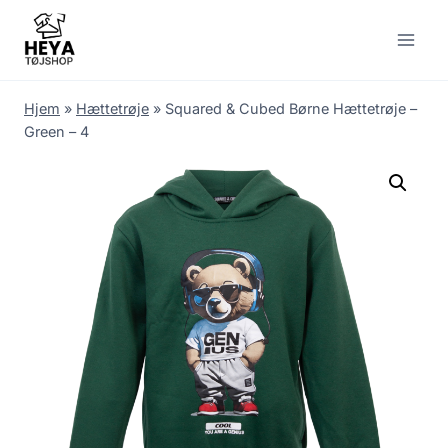
Skip
to
content
Hjem
»
Hættetrøje
»
Squared & Cubed Børne Hættetrøje –
Green – 4