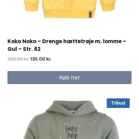
Koko Noko – Drenge hættetrøje m. lomme –
Gul – Str. 62
Original
Current
220.00
kr.
135.00
kr.
price
price
was:
is:
Køb her
220.00 kr..
135.00 kr..
Tilbud