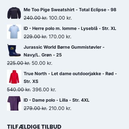
250.00 kr..
200.00 kr..
Me Too Pige Sweatshirt - Total Eclipse - 98
Original
Current
240.00
kr.
100.00
kr.
price
price
ID - Herre polo m. lomme - Lyseblå - Str. XL
was:
is:
Original
Current
229.00
kr.
170.00
kr.
240.00 kr..
100.00 kr..
price
price
Jurassic World Børne Gummistøvler -
was:
is:
Navy/L. Grøn - 25
229.00 kr..
170.00 kr..
Original
Current
225.00
kr.
50.00
kr.
price
price
True North - Let dame outdoorjakke - Rød -
was:
is:
Str. XS
225.00 kr..
50.00 kr..
Original
Current
540.00
kr.
396.00
kr.
price
price
ID - Dame polo - Lilla - Str. 4XL
was:
is:
Original
Current
279.00
kr.
210.00
kr.
540.00 kr..
396.00 kr..
price
price
was:
is:
TILFÆLDIGE TILBUD