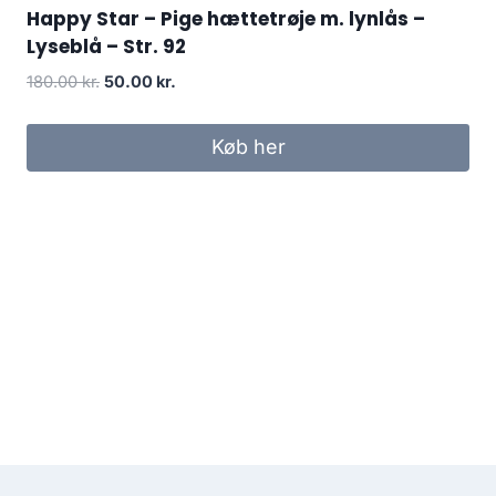
Happy Star – Pige hættetrøje m. lynlås –
Lyseblå – Str. 92
Original
Current
180.00
kr.
50.00
kr.
price
price
was:
is:
Køb her
180.00 kr..
50.00 kr..