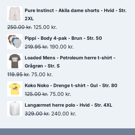
279.00 kr..
210.00 kr..
Pure Instinct - Akila dame shorts - Hvid - Str.
2XL
Original
Current
250.00
kr.
125.00
kr.
price
price
Pippi - Body 4-pak - Brun - Str. 50
was:
is:
Original
Current
219.95
kr.
190.00
kr.
250.00 kr..
125.00 kr..
price
price
Loaded Mens - Petroleum herre t-shirt -
was:
is:
Grågrøn - Str. S
219.95 kr..
190.00 kr..
Original
Current
119.95
kr.
75.00
kr.
price
price
Koko Noko - Drenge t-shirt - Gul - Str. 80
was:
is:
Original
Current
125.00
kr.
75.00
kr.
119.95 kr..
75.00 kr..
price
price
Langærmet herre polo - Hvid - Str. 4XL
was:
is:
Original
Current
329.00
kr.
240.00
kr.
125.00 kr..
75.00 kr..
price
price
was:
is: