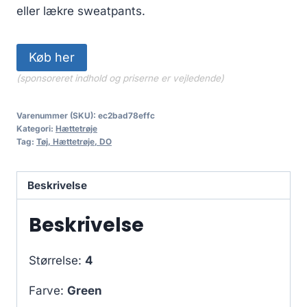
eller lækre sweatpants.
Køb her
(sponsoreret indhold og priserne er vejledende)
Varenummer (SKU):
ec2bad78effc
Kategori:
Hættetrøje
Tag:
Tøj, Hættetrøje, DO
Beskrivelse
Beskrivelse
Størrelse:
4
Farve:
Green