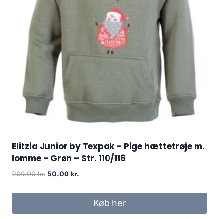
Elitzia Junior by Texpak – Pige hættetrøje m.
lomme – Grøn – Str. 110/116
Original
Current
200.00
kr.
50.00
kr.
price
price
was:
is:
Køb her
200.00 kr..
50.00 kr..