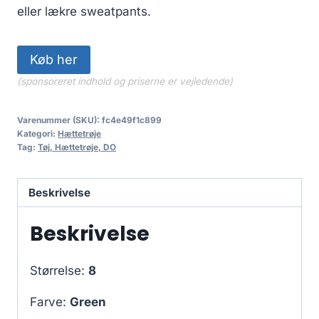
eller lækre sweatpants.
Køb her
(sponsoreret indhold og priserne er vejledende)
Varenummer (SKU):
fc4e49f1c899
Kategori:
Hættetrøje
Tag:
Tøj, Hættetrøje, DO
Beskrivelse
Beskrivelse
Størrelse:
8
Farve:
Green