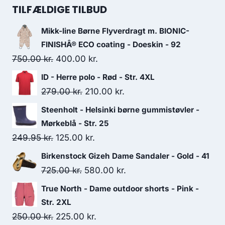
was:
is:
TILFÆLDIGE TILBUD
699.95 kr..
300.00 kr..
Mikk-line Børne Flyverdragt m. BIONIC-
FINISHÂ® ECO coating - Doeskin - 92
Original
Current
750.00
kr.
400.00
kr.
price
price
ID - Herre polo - Rød - Str. 4XL
was:
is:
Original
Current
279.00
kr.
210.00
kr.
750.00 kr..
400.00 kr..
price
price
Steenholt - Helsinki børne gummistøvler -
was:
is:
Mørkeblå - Str. 25
279.00 kr..
210.00 kr..
Original
Current
249.95
kr.
125.00
kr.
price
price
Birkenstock Gizeh Dame Sandaler - Gold - 41
was:
is:
Original
Current
725.00
kr.
580.00
kr.
249.95 kr..
125.00 kr..
price
price
True North - Dame outdoor shorts - Pink -
was:
is:
Str. 2XL
725.00 kr..
580.00 kr..
Original
Current
250.00
kr.
225.00
kr.