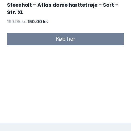
Steenholt – Atlas dame hættetrøje – Sort –
Str. XL
Original
Current
199.95
kr.
150.00
kr.
price
price
was:
is:
Køb her
199.95 kr..
150.00 kr..