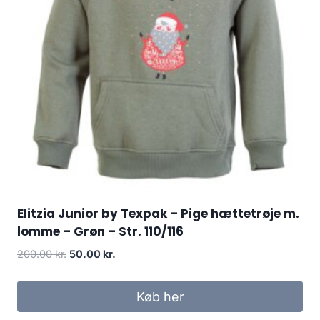
Elitzia Junior by Texpak – Pige hættetrøje m.
lomme – Grøn – Str. 110/116
Original
Current
200.00
kr.
50.00
kr.
price
price
was:
is:
Køb her
200.00 kr..
50.00 kr..