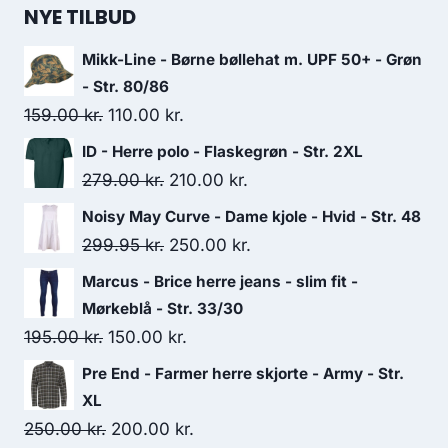
NYE TILBUD
Mikk-Line - Børne bøllehat m. UPF 50+ - Grøn
- Str. 80/86
Original
Current
159.00
kr.
110.00
kr.
price
price
ID - Herre polo - Flaskegrøn - Str. 2XL
was:
is:
Original
Current
279.00
kr.
210.00
kr.
159.00 kr..
110.00 kr..
price
price
Noisy May Curve - Dame kjole - Hvid - Str. 48
was:
is:
Original
Current
299.95
kr.
250.00
kr.
279.00 kr..
210.00 kr..
price
price
Marcus - Brice herre jeans - slim fit -
was:
is:
Mørkeblå - Str. 33/30
299.95 kr..
250.00 kr..
Original
Current
195.00
kr.
150.00
kr.
price
price
Pre End - Farmer herre skjorte - Army - Str.
was:
is:
XL
195.00 kr..
150.00 kr..
Original
Current
250.00
kr.
200.00
kr.