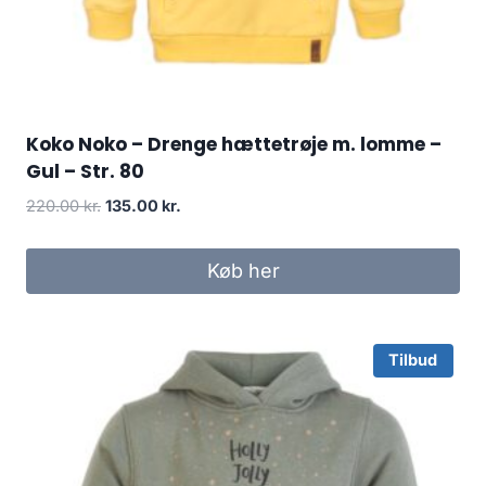
Koko Noko – Drenge hættetrøje m. lomme –
Gul – Str. 80
Original
Current
220.00
kr.
135.00
kr.
price
price
was:
is:
Køb her
220.00 kr..
135.00 kr..
Tilbud