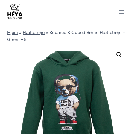
Skip
to
content
Hjem
»
Hættetrøje
»
Squared & Cubed Børne Hættetrøje –
Green – 8