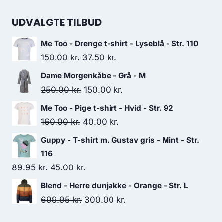
price
price
was:
is:
UDVALGTE TILBUD
250.00 kr..
200.00 kr..
Me Too - Drenge t-shirt - Lyseblå - Str. 110
Original
Current
150.00
kr.
37.50
kr.
price
price
Dame Morgenkåbe - Grå - M
was:
is:
Original
Current
250.00
kr.
150.00
kr.
150.00 kr..
37.50 kr..
price
price
Me Too - Pige t-shirt - Hvid - Str. 92
was:
is:
Original
Current
160.00
kr.
40.00
kr.
250.00 kr..
150.00 kr..
price
price
Guppy - T-shirt m. Gustav gris - Mint - Str.
was:
is:
116
160.00 kr..
40.00 kr..
Original
Current
89.95
kr.
45.00
kr.
price
price
Blend - Herre dunjakke - Orange - Str. L
was:
is:
Original
Current
699.95
kr.
300.00
kr.
89.95 kr..
45.00 kr..
price
price